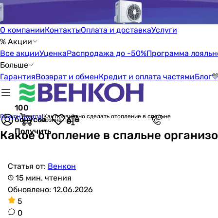
О компании
Контакты
Оплата и доставка
Услуги
% Акции
Все акции
Уценка
Распродажа до -50%
Программа лояльн
Больше
Гарантия
Возврат и обмен
Кредит и оплата частями
Блог

100
Венкон Journal
Как правильно сделать отопление в спальне
бонусов
Корзина пуста
Получить
Какое отопление в спальне организо
Статья от:
Венкон
15 мин. чтения
Обновлено: 12.06.2026
5
0