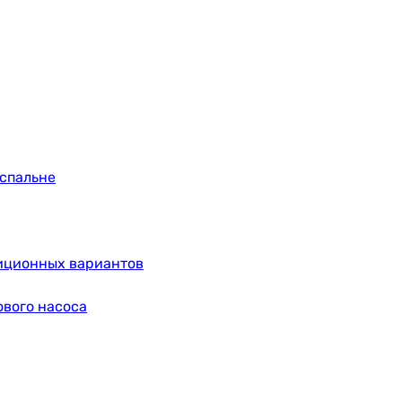
 спальне
диционных вариантов
ового насоса