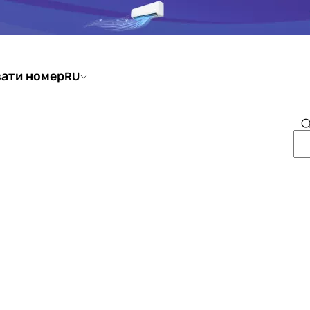
ати номер
RU