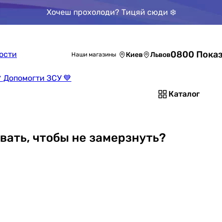
Хочеш прохолоди? Тицяй сюди ❄️
0800 Показ
ости
Киев
Львов
Наши магазины
 Допомогти ЗСУ 💙
Каталог
вать, чтобы не замерзнуть?