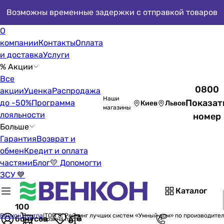
Возможны временные задержки с отправкой товаров
О
компании
Контакты
Оплата
и доставка
Услуги
% Акции
Все
0800
акции
Уценка
Распродажа
Наши
Показат
до -50%
Программа
Киев
Львов
магазины
лояльности
номер
Больше
Гарантия
Возврат и
обмен
Кредит и оплата
частями
Блог
💛 Допомогти
ЗСУ 💙
Каталог
100
Венкон Journal
ТОП 5: Рейтинг лучших систем «Умный дом» по производите
бонусов
Корзина пуста