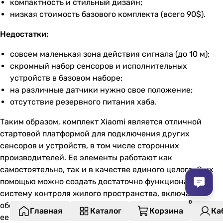
компактность и стильный дизайн;
низкая стоимость базового комплекта (всего 90$).
Недостатки:
совсем маленькая зона действия сигнала (до 10 м);
скромный набор сенсоров и исполнительных
устройств в базовом наборе;
на различные датчики нужно свое положение;
отсутствие резервного питания хаба.
Таким образом, комплект Xiaomi является отличной
стартовой платформой для подключения других
сенсоров и устройств, в том числе сторонних
производителей. Ее элементы работают как
самостоятельно, так и в качестве единого целого. С их
помощью можно создать достаточно функциональную
систему контроля жилого пространства, включая
обеспечение безопасности. Данная система, учитывая
Главная
Каталог
Корзина
Ка
ее стоимость, подойдет для ознакомления с системой