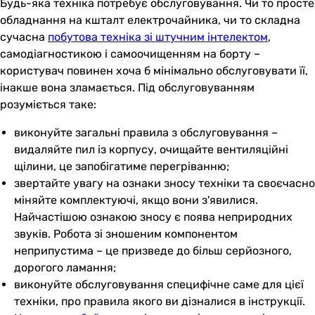
Будь-яка техніка потребує обслуговування. Чи то просте
обладнання на кшталт електрочайника, чи то складна
сучасна
побутова техніка зі штучним інтелектом
,
самодіагностикою і самоочищенням на борту –
користувач повинен хоча б мінімально обслуговувати її,
інакше вона зламається. Під обслуговуванням
розуміється таке:
виконуйте загальні правила з обслуговування –
видаляйте пил із корпусу, очищайте вентиляційні
щілини, це запобігатиме перегріванню;
звертайте увагу на ознаки зносу техніки та своєчасно
міняйте комплектуючі, якщо вони з'явилися.
Найчастішою ознакою зносу є поява неприродних
звуків. Робота зі зношеним компонентом
неприпустима – це призведе до більш серйозного,
дорогого ламання;
виконуйте обслуговування специфічне саме для цієї
техніки, про правила якого ви дізналися в інструкції.