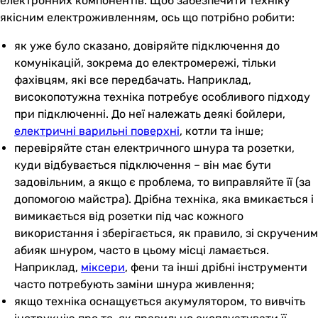
електронних компонентів. Щоб забезпечити техніку
якісним електроживленням, ось що потрібно робити:
як уже було сказано, довіряйте підключення до
комунікацій, зокрема до електромережі, тільки
фахівцям, які все передбачать. Наприклад,
високопотужна техніка потребує особливого підходу
при підключенні. До неї належать деякі бойлери,
електричні варильні поверхні
, котли та інше;
перевіряйте стан електричного шнура та розетки,
куди відбувається підключення – він має бути
задовільним, а якщо є проблема, то виправляйте її (за
допомогою майстра). Дрібна техніка, яка вмикається і
вимикається від розетки під час кожного
використання і зберігається, як правило, зі скрученим
абияк шнуром, часто в цьому місці ламається.
Наприклад,
міксери
, фени та інші дрібні інструменти
часто потребують заміни шнура живлення;
якщо техніка оснащується акумулятором, то вивчіть