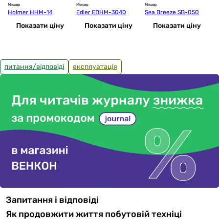
Міксер
Міксер
Міксер
Мі
Holmer HHM-14
Edler EDHM-3040
Sea Breeze SB-050
S
Показати ціну
Показати ціну
Показати ціну
питання/відповіді
експлуатація
Запитання і відповіді
Як продовжити життя побутовій техніці