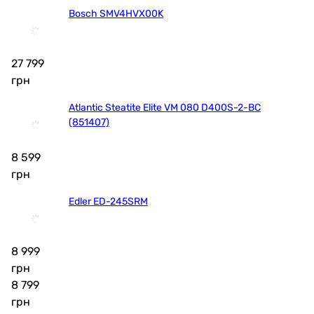
Bosch SMV4HVX00K
27 799
грн
Atlantic Steatite Elite VM 080 D400S-2-BC
(851407)
8 599
грн
Edler ED-245SRM
8 999
грн
8 799
грн