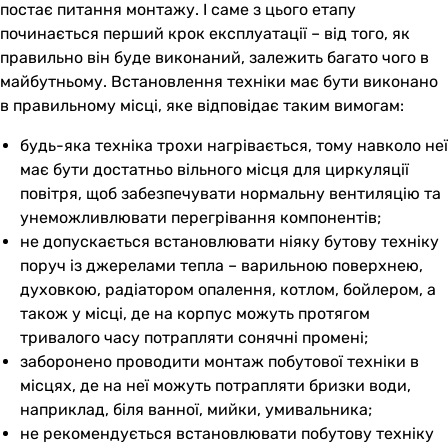
постає питання монтажу. І саме з цього етапу
починається перший крок експлуатації – від того, як
правильно він буде виконаний, залежить багато чого в
майбутньому. Встановлення техніки має бути виконано
в правильному місці, яке відповідає таким вимогам:
будь-яка техніка трохи нагрівається, тому навколо неї
має бути достатньо вільного місця для циркуляції
повітря, щоб забезпечувати нормальну вентиляцію та
унеможливлювати перегрівання компонентів;
не допускається встановлювати ніяку бутову техніку
поруч із джерелами тепла – варильною поверхнею,
духовкою, радіатором опалення, котлом, бойлером, а
також у місці, де на корпус можуть протягом
тривалого часу потрапляти сонячні промені;
заборонено проводити монтаж побутової техніки в
місцях, де на неї можуть потрапляти бризки води,
наприклад, біля ванної, мийки, умивальника;
не рекомендується встановлювати побутову техніку