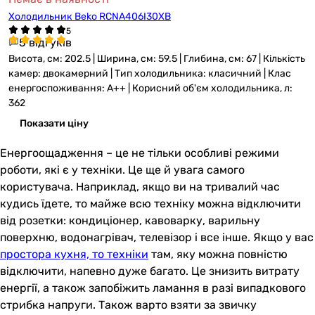
Холодильник Beko RCNA406I30XB
5 відгуків
Висота, см: 202.5 | Ширина, см: 59.5 | Глибина, см: 67 | Кількість
камер: двокамерний | Тип холодильника: класичний | Клас
енергоспоживання: A++ | Корисний об'єм холодильника, л:
362
Показати ціну
Енергоощадження – це не тільки особливі режими
роботи, які є у техніки. Це ще й увага самого
користувача. Наприклад, якщо ви на тривалий час
кудись їдете, то майже всю техніку можна відключити
від розетки: кондиціонер, кавоварку, варильну
поверхню, водонагрівач, телевізор і все інше. Якщо у вас
простора кухня, то техніки
там, яку можна повністю
відключити, напевно дуже багато. Це знизить витрату
енергії, а також запобіжить ламання в разі випадкового
стрибка напруги. Також варто взяти за звичку