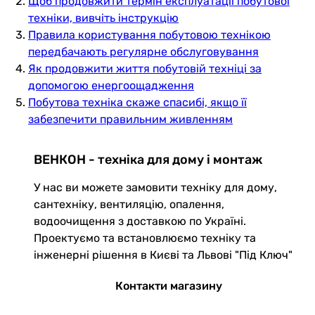
Щоб продовжити термін експлуатації побутової
техніки, вивчіть інструкцію
Правила користування побутовою технікою
передбачають регулярне обслуговування
Як продовжити життя побутовій техніці за
допомогою енергоощадження
Побутова техніка скаже спасибі, якщо її
забезпечити правильним живленням
ВЕНКОН - техніка для дому і монтаж
У нас ви можете замовити техніку для дому,
сантехніку, вентиляцію, опалення,
водоочищення з доставкою по Україні.
Проектуємо та встановлюємо техніку та
інженерні рішення в Києві та Львові "Під Ключ"
Контакти магазину