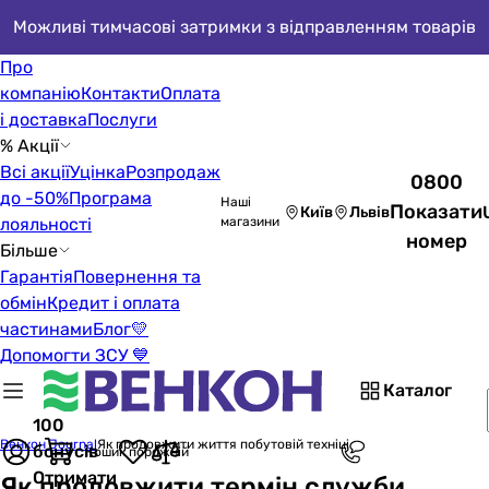
Можливі тимчасові затримки з відправленням товарів
Про
компанію
Контакти
Оплата
і доставка
Послуги
% Акції
Всі акції
Уцінка
Розпродаж
0800
до -50%
Програма
Наші
Показати
Київ
Львів
лояльності
магазини
номер
Більше
Гарантія
Повернення та
обмін
Кредит і оплата
частинами
Блог
💛
Допомогти ЗСУ 💙
Каталог
100
Венкон Journal
Як продовжити життя побутовій техніці
бонусів
Кошик порожній
Отримати
Як продовжити термін служби