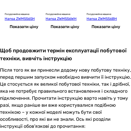
Посудомийна машина
Посудомийна машина
Посудомийна машина
По
Hansa ZWM556SH
Hansa ZWM556WH
Hansa ZWM556BH
E
Показати ціну
Показати ціну
Показати ціну
Щоб продовжити термін експлуатації побутової
техніки, вивчіть інструкцію
Після того як ви принесли додому нову побутову техніку,
перед першим запуском необхідно вивчити її інструкцію.
Це стосується як великої побутової техніки, так і дрібної,
яка не потребує правильного встановлення і складного
підключення. Прочитати інструкцію варто навіть у тому
разі, якщо раніше ви вже користувалися подібною
технікою – у кожної моделі можуть бути свої
особливості, про які ви не знали. Ось які розділи
інструкції обов'язкові до прочитання: