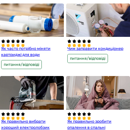
Як часто потрібно міняти
Чим заправити кондиціонер
картриджі для води
питання/відповіді
питання/відповіді
Як правильно вибрати
Як правильно зробити
хороший електролобзик
опалення в спальні