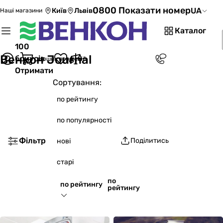
0800 Показати номер
UA
Київ
Львів
Наші магазини
Каталог
100
Венкон Journal
бонусів
Кошик порожній
Отримати
Сортування:
по рейтингу
по популярності
Фільтр
Поділитись
нові
старі
по
по рейтингу
рейтингу