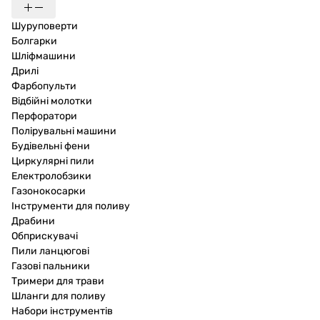
Шуруповерти
Болгарки
Шліфмашини
Дрилі
Фарбопульти
Відбійні молотки
Перфоратори
Полірувальні машини
Будівельні фени
Циркулярні пили
Електролобзики
Газонокосарки
Інструменти для поливу
Драбини
Обприскувачі
Пили ланцюгові
Газові пальники
Тримери для трави
Шланги для поливу
Набори інструментів