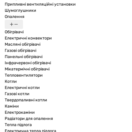
Припливні вентиляційні установки
Шумоглушники
Опалення
Обігрівачі
Електричні конвектори
Масляні обігрівачі
Газові обігрівачі
Панельні обігрівачі
Інфрачервоні обігрівачі
Мікатермічні обігрівачі
Тепловентилятори
Котли
Електричні котли
Газові котли
Твердопаливні котли
Каміни
Електрокаміни
Радіатори для опалення
Тепла підлога
Електрична тепла підлога