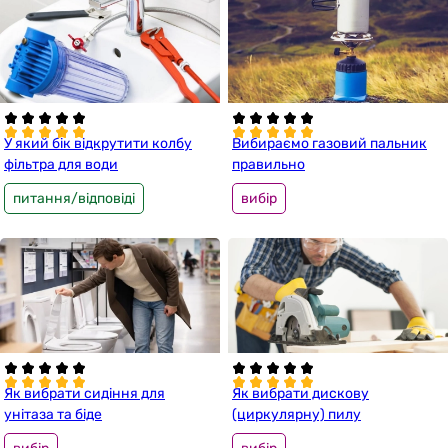
У який бік відкрутити колбу
Вибираємо газовий пальник
фільтра для води
правильно
питання/відповіді
вибір
Як вибрати сидіння для
Як вибрати дискову
унітаза та біде
(циркулярну) пилу