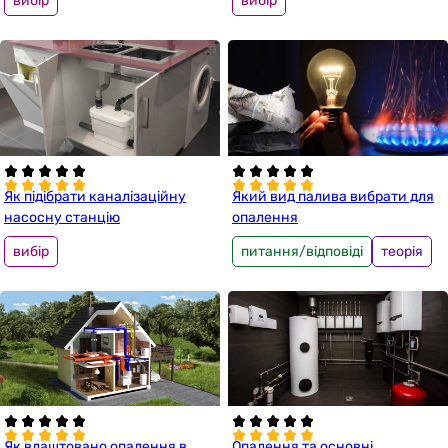
вибір
вибір
Як підібрати каналізаційну
Який вид палива вибрати для
насосну станцію
опалення
вибір
питання/відповіді
теорія
Як влаштовано опалення в
Опалення та основні