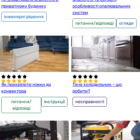
приватному будинку
особливості опалювальних
систем
інженерні рішення
питання/відповіді
огляди
Як прикріпити ніжки до
Тече холодильник – що
конвектора
робити?
питання/
інструкції
несправності
відповіді