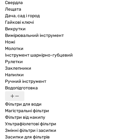
Свердла
Лещата
Дача, сад і город
Гайкові ключі
Викрутки
Вимірювальний інструмент
Ножі
Молотки
Інструмент шарнірно-губцевий
Рулетки
Заклепники
Напилки
Ручний інструмент
Водопідготовка
Фільтри для води
Магістральні фільтри
Фільтри від накипу
Ультрафіолетові фільтри
Змінні фільтри і засипки
Засипки для фільтрів