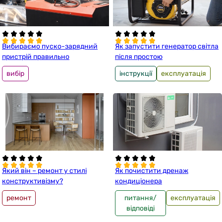
Вибираємо пуско-зарядний
Як запустити генератор світла
пристрій правильно
після простою
вибір
інструкції
експлуатація
Який він – ремонт у стилі
Як почистити дренаж
конструктивізму?
кондиціонера
ремонт
питання/
експлуатація
відповіді