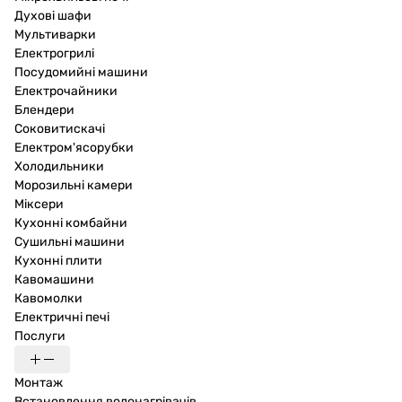
Духові шафи
Мультиварки
Електрогрилі
Посудомийні машини
Електрочайники
Блендери
Соковитискачі
Електром'ясорубки
Холодильники
Морозильні камери
Міксери
Кухонні комбайни
Сушильні машини
Кухонні плити
Кавомашини
Кавомолки
Електричні печі
Послуги
Монтаж
Встановлення водонагрівачів