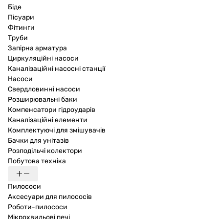
Біде
Пісуари
Фітинги
Труби
Запірна арматура
Циркуляційні насоси
Каналізаційні насосні станції
Насоси
Свердловинні насоси
Розширювальні баки
Компенсатори гідроударів
Каналізаційні елементи
Комплектуючі для змішувачів
Бачки для унітазів
Розподільчі колектори
Побутова техніка
Пилососи
Аксесуари для пилососів
Роботи-пилососи
Мікрохвильові печі