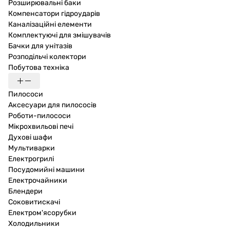
Розширювальні баки
Компенсатори гідроударів
Каналізаційні елементи
Комплектуючі для змішувачів
Бачки для унітазів
Розподільчі колектори
Побутова техніка
Пилососи
Аксесуари для пилососів
Роботи-пилососи
Мікрохвильові печі
Духові шафи
Мультиварки
Електрогрилі
Посудомийні машини
Електрочайники
Блендери
Соковитискачі
Електром'ясорубки
Холодильники