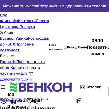
Можливі тимчасові затримки з відправленням товарів
Про
компанію
Контакти
Оплата
і доставка
Послуги
% Акції
Всі акції
Уцінка
Розпродаж
0800
до -50%
Програма
Наші
Показати
Київ
Львів
лояльності
магазини
номер
Більше
Гарантія
Повернення та
обмін
Кредит і оплата
частинами
Блог
💛
Допомогти ЗСУ 💙
Каталог
100
Венкон Journal
інженерні рішення
бонусів
Кошик порожній
Отримати
Інженерні рішення