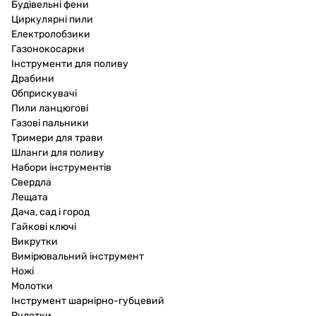
Будівельні фени
Циркулярні пили
Електролобзики
Газонокосарки
Інструменти для поливу
Драбини
Обприскувачі
Пили ланцюгові
Газові пальники
Тримери для трави
Шланги для поливу
Набори інструментів
Свердла
Лещата
Дача, сад і город
Гайкові ключі
Викрутки
Вимірювальний інструмент
Ножі
Молотки
Інструмент шарнірно-губцевий
Рулетки