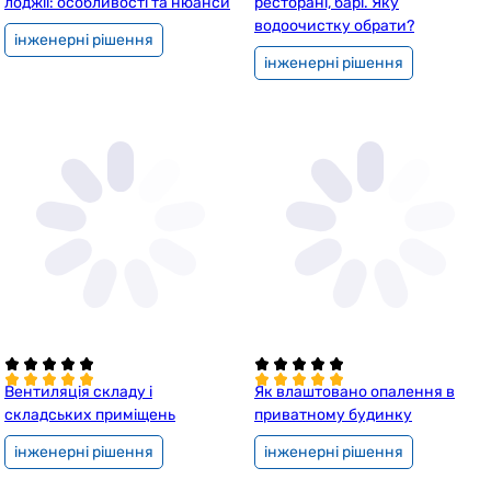
лоджії: особливості та нюанси
ресторані, барі. Яку
водоочистку обрати?
інженерні рішення
інженерні рішення
Вентиляція складу і
Як влаштовано опалення в
складських приміщень
приватному будинку
інженерні рішення
інженерні рішення