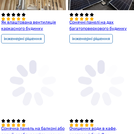
Як влаштована вентиляція
Сонячні панелі на дах
каркасного будинку
багатоповерхового будинку
інженерні рішення
інженерні рішення
Сонячна панель на балконі або
Очищення води в кафе,