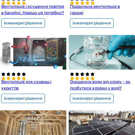
Вентиляція і осушення повітря
Правильна вентиляція в
в басейні. Навіщо це потрібно?
гаражі
інженерні рішення
інженерні рішення
Вентиляція для сховищ і
Очищення води від хлору - як
укриттів
позбутися хлорки у воді?
інженерні рішення
інженерні рішення