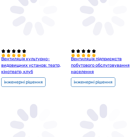
Вентиляція культурно-
Вентиляція підприємств
видовищних установ: театр,
побутового обслуговування
кінотеатр, клуб
населення
інженерні рішення
інженерні рішення