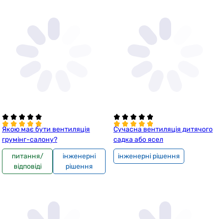
Якою має бути вентиляція
Сучасна вентиляція дитячого
грумінг-салону?
садка або ясел
питання/
інженерні
інженерні рішення
відповіді
рішення