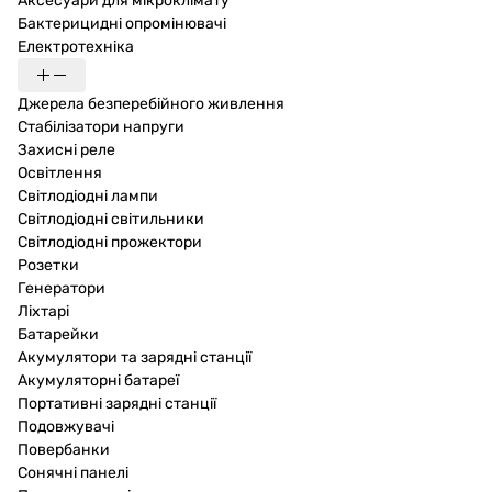
Аксесуари для мікроклімату
Бактерицидні опромінювачі
Електротехніка
Джерела безперебійного живлення
Стабілізатори напруги
Захисні реле
Освітлення
Світлодіодні лампи
Світлодіодні світильники
Світлодіодні прожектори
Розетки
Генератори
Ліхтарі
Батарейки
Акумулятори та зарядні станції
Акумуляторні батареї
Портативні зарядні станції
Подовжувачі
Повербанки
Сонячні панелі