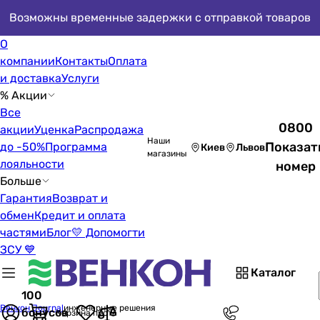
Возможны временные задержки с отправкой товаров
О
компании
Контакты
Оплата
и доставка
Услуги
% Акции
Все
0800
акции
Уценка
Распродажа
Наши
Показат
до -50%
Программа
Киев
Львов
магазины
лояльности
номер
Больше
Гарантия
Возврат и
обмен
Кредит и оплата
частями
Блог
💛 Допомогти
ЗСУ 💙
Каталог
100
Венкон Journal
инженерные решения
бонусов
Корзина пуста