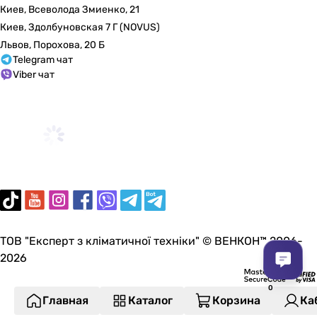
Киев, Всеволода Змиенко, 21
Киев, Здолбуновская 7 Г (NOVUS)
Львов, Порохова, 20 Б
Telegram чат
Viber чат
ТОВ "Експерт з кліматичної техніки" © ВЕНКОН™ 2006-
2026
Главная
Каталог
Корзина
Ка