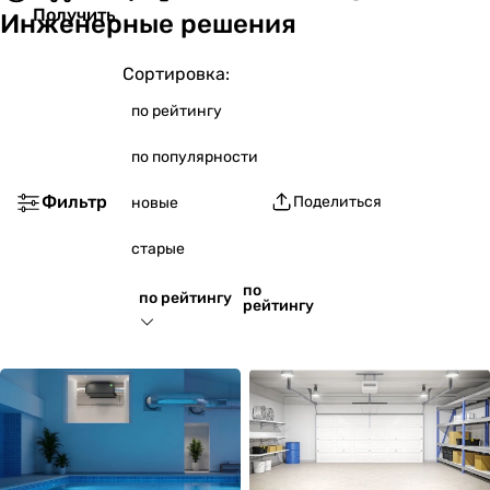
Получить
Инженерные решения
Сортировка:
по рейтингу
по популярности
Фильтр
Поделиться
новые
старые
по
по рейтингу
рейтингу