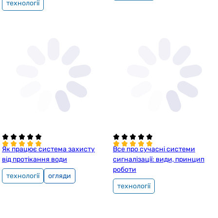
технології
Як працює система захисту
Все про сучасні системи
від протікання води
сигналізації: види, принцип
роботи
технології
огляди
технології