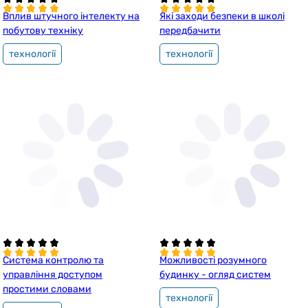
Вплив штучного інтелекту на
Які заходи безпеки в школі
побутову техніку
передбачити
технології
технології
Система контролю та
Можливості розумного
управління доступом
будинку - огляд систем
простими словами
технології