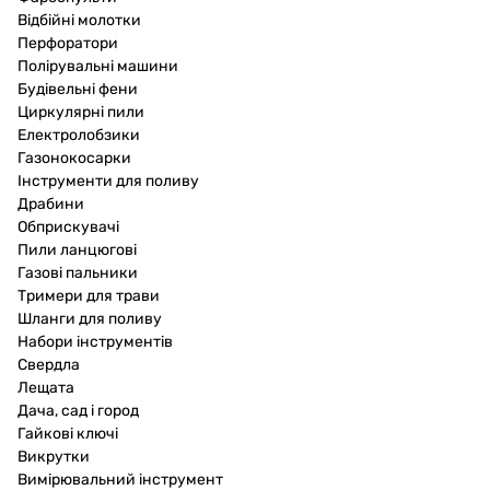
Відбійні молотки
Перфоратори
Полірувальні машини
Будівельні фени
Циркулярні пили
Електролобзики
Газонокосарки
Інструменти для поливу
Драбини
Обприскувачі
Пили ланцюгові
Газові пальники
Тримери для трави
Шланги для поливу
Набори інструментів
Свердла
Лещата
Дача, сад і город
Гайкові ключі
Викрутки
Вимірювальний інструмент