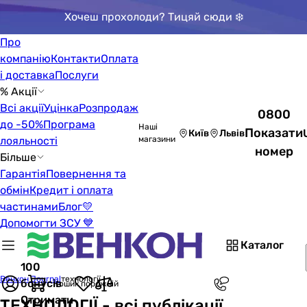
Хочеш прохолоди? Тицяй сюди ❄️
Про
компанію
Контакти
Оплата
і доставка
Послуги
% Акції
Всі акції
Уцінка
Розпродаж
0800
до -50%
Програма
Наші
Показати
Київ
Львів
лояльності
магазини
номер
Більше
Гарантія
Повернення та
обмін
Кредит і оплата
частинами
Блог
💛
Допомогти ЗСУ 💙
Каталог
100
Венкон Journal
технології
бонусів
Кошик порожній
Отримати
ТЕХНОЛОГІЇ - всі публікації