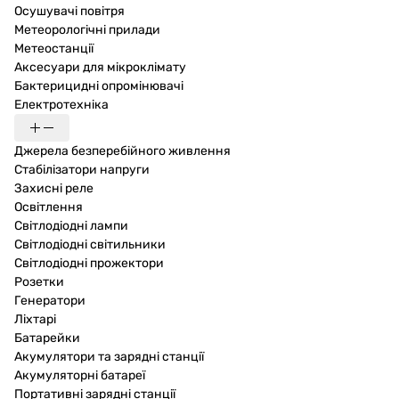
Осушувачі повітря
Метеорологічні прилади
Метеостанції
Аксесуари для мікроклімату
Бактерицидні опромінювачі
Електротехніка
Джерела безперебійного живлення
Стабілізатори напруги
Захисні реле
Освітлення
Світлодіодні лампи
Світлодіодні світильники
Світлодіодні прожектори
Розетки
Генератори
Ліхтарі
Батарейки
Акумулятори та зарядні станції
Акумуляторні батареї
Портативні зарядні станції