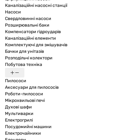
Каналізаційні насосні станції
Насоси
Свердловинні насоси
Розширювальні баки
Компенсатори гідроударів
Каналізаційні елементи
Комплектуючі для змішувачів
Бачки для унітазів
Розподільчі колектори
Побутова техніка
Пилососи
Аксесуари для пилососів
Роботи-пилососи
Мікрохвильові печі
Духові шафи
Мультиварки
Електрогрилі
Посудомийні машини
Електрочайники
Блендери