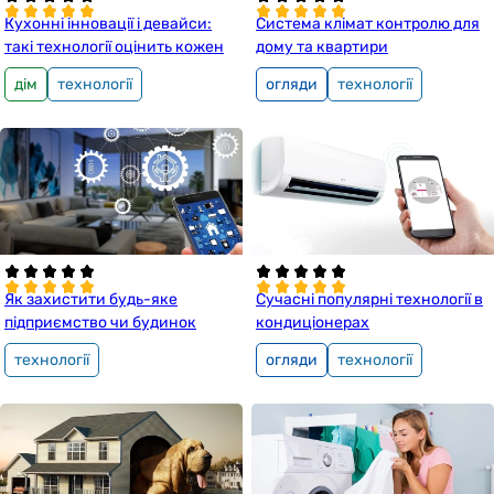
Кухонні інновації і девайси:
Система клімат контролю для
такі технології оцінить кожен
дому та квартири
дім
технології
огляди
технології
Як захистити будь-яке
Сучасні популярні технології в
підприємство чи будинок
кондиціонерах
технології
огляди
технології