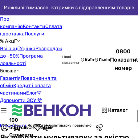
Можливі тимчасові затримки з відправленням товарів
Про
компанію
Контакти
Оплата
і доставка
Послуги
% Акції
Всі акції
Уцінка
Розпродаж
0800
до -50%
Програма
Наші
Показати
Київ
Львів
лояльності
магазини
номер
Більше
Гарантія
Повернення та
обмін
Кредит і оплата
частинами
Блог
💛
Допомогти ЗСУ 💙
Каталог
100
Венкон Journal
Як вибрати мультиварку правильно
бонусів
Кошик порожній
Отримати
Як вибрати мультиварку за якістю