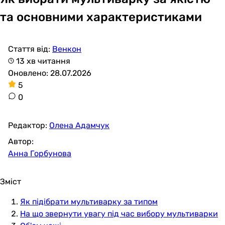
та основними характеристиками
Стаття від:
Венкон
13 хв читання
Оновлено: 28.07.2026
5
0
Редактор:
Олена Адамчук
Автор:
Анна Горбунова
Зміст
Як підібрати мультиварку за типом
На що звернути увагу під час вибору мультиварки