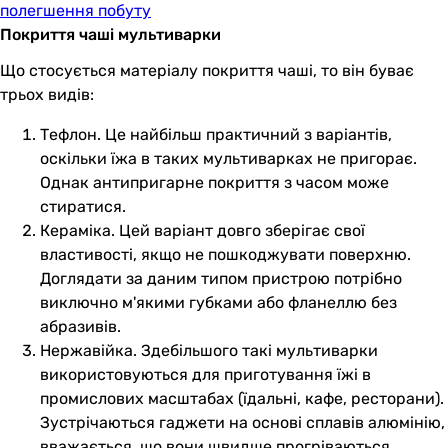
полегшення побуту
Покриття чаші мультиварки
Що стосується матеріалу покриття чаші, то він буває
трьох видів:
Тефлон. Це найбільш практичний з варіантів,
оскільки їжа в таких мультиварках не пригорає.
Однак антипригарне покриття з часом може
стиратися.
Кераміка. Цей варіант довго зберігає свої
властивості, якщо не пошкоджувати поверхню.
Доглядати за даним типом пристрою потрібно
виключно м'якими губками або фланеллю без
абразивів.
Нержавійка. Здебільшого такі мультиварки
використовуються для приготування їжі в
промислових масштабах (їдальні, кафе, ресторани).
Зустрічаються гаджети на основі сплавів алюмінію,
вважається, що вони швидше прогріваються.