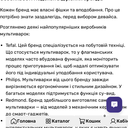
Кожен бренд має власні фішки та вподобання. Про це
потрібно знати заздалегідь, перед вибором девайса.
Розглянемо деякі найпопулярніших виробників
мультиварок:
Tefal. Цей бренд спеціалізується на побутовій техніці.
Що стосується мультиварок, то у флагманських
моделях часто вбудована функція, яка моніторить
процес приготування їжі, щоб надалі оптимізувати
його під індивідуальні уподобання користувача.
Philips. Мультиварки від цього бренду завжди
вирізняються ергономічним і стильним дизайном. У
багатьох моделях підтримується функція су-вид.
Redmond. Бренд здебільшого виготовляє саме
мультиварки — від моделей з механічним керуванням
до смарт-гаджетів.
Moulinex. Виробник зосередився на виготовленні
Головна
Каталог
Кошик
Кабі
інтелектуальних мультиварок, у яких є навіть функція