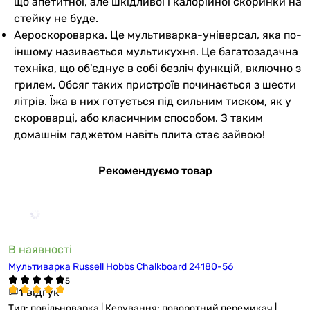
що апетитної, але шкідливої і калорійної скоринки на
стейку не буде.
Аероскороварка. Це мультиварка-універсал, яка по-
іншому називається мультикухня. Це багатозадачна
техніка, що об'єднує в собі безліч функцій, включно з
грилем. Обсяг таких пристроїв починається з шести
літрів. Їжа в них готується під сильним тиском, як у
скороварці, або класичним способом. З таким
домашнім гаджетом навіть плита стає зайвою!
Рекомендуємо товар
В наявності
Мультиварка Russell Hobbs Chalkboard 24180-56
1 відгук
Тип: повільноварка | Керування: поворотний перемикач |