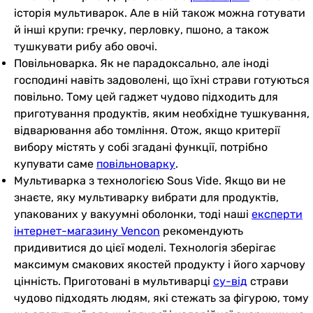
історія мультиварок. Але в ній також можна готувати
й інші крупи: гречку, перловку, пшоно, а також
тушкувати рибу або овочі.
Повільноварка. Як не парадоксально, але іноді
господині навіть задоволені, що їхні страви готуються
повільно. Тому цей гаджет чудово підходить для
приготування продуктів, яким необхідне тушкування,
відварювання або томління. Отож, якщо критерії
вибору містять у собі згадані функції, потрібно
купувати саме
повільноварку
.
Мультиварка з технологією Sous Vide. Якщо ви не
знаєте, яку мультиварку вибрати для продуктів,
упакованих у вакуумні оболонки, тоді наші
експерти
інтернет-магазину Vencon
рекомендують
придивитися до цієї моделі. Технологія зберігає
максимум смакових якостей продукту і його харчову
цінність. Приготовані в мультиварці
су-від
страви
чудово підходять людям, які стежать за фігурою, тому