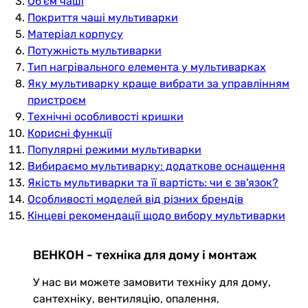
Об'єм чаші
Покриття чаші мультиварки
Матеріал корпусу
Потужність мультиварки
Тип нагрівального елемента у мультиварках
Яку мультиварку краще вибрати за управлінням
пристроєм
Технічні особливості кришки
Корисні функції
Популярні режими мультиварки
Вибираємо мультиварку: додаткове оснащення
Якість мультиварки та її вартість: чи є зв'язок?
Особливості моделей від різних брендів
Кінцеві рекомендації щодо вибору мультиварки
ВЕНКОН - техніка для дому і монтаж
У нас ви можете замовити техніку для дому,
сантехніку, вентиляцію, опалення,