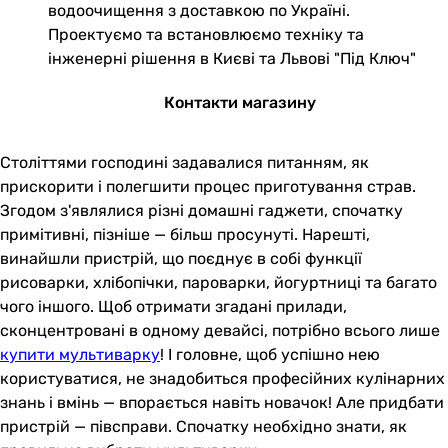
водоочищення з доставкою по Україні.
Проектуємо та встановлюємо техніку та
інженерні рішення в Києві та Львові "Під Ключ"
Контакти магазину
Століттями господині задавалися питанням, як
прискорити і полегшити процес приготування страв.
Згодом з'являлися різні домашні гаджети, спочатку
примітивні, пізніше — більш просунуті. Нарешті,
винайшли пристрій, що поєднує в собі функції
рисоварки, хлібопічки, пароварки, йогуртниці та багато
чого іншого. Щоб отримати згадані прилади,
сконцентровані в одному девайсі, потрібно всього лише
купити мультиварку
! І головне, щоб успішно нею
користуватися, не знадобиться професійних кулінарних
знань і вмінь — впорається навіть новачок! Але придбати
пристрій — півсправи. Спочатку необхідно знати, як