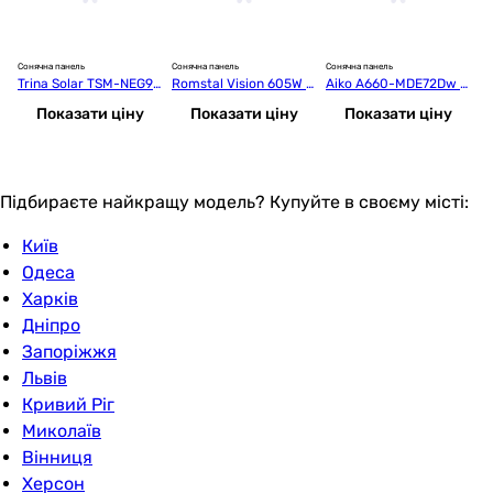
Сонячна панель
Сонячна панель
Сонячна панель
Со
Trina Solar TSM-NEG9
Romstal Vision 605W B
Aiko A660-MDE72Dw 6
J
R.28 445W
ifacial Mono (RV605-3
60 Вт
0
Показати ціну
Показати ціну
Показати ціну
6V-MHD)
Підбираєте найкращу модель? Купуйте в своєму місті:
Київ
Одеса
Харків
Дніпро
Запоріжжя
Львів
Кривий Ріг
Миколаїв
Вінниця
Херсон