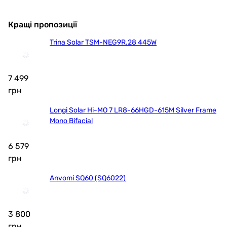
Кращі пропозиції
Trina Solar TSM-NEG9R.28 445W
7 499
грн
Longi Solar Hi-MO 7 LR8-66HGD-615M Silver Frame
Mono Bifacial
6 579
грн
Anvomi SQ60 (SQ6022)
3 800
грн