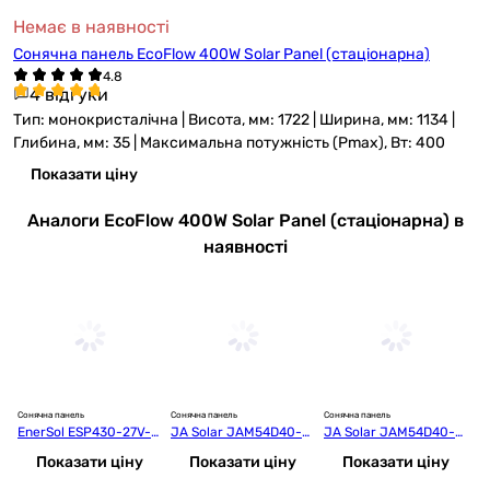
Немає в наявності
Сонячна панель EcoFlow 400W Solar Panel (стаціонарна)
4 відгуки
Тип: монокристалічна | Висота, мм: 1722 | Ширина, мм: 1134 |
Глибина, мм: 35 | Максимальна потужність (Pmax), Вт: 400
Показати ціну
Аналоги EcoFlow 400W Solar Panel (стаціонарна) в
наявності
Сонячна панель
Сонячна панель
Сонячна панель
Со
EnerSol ESP430-27V-M
JA Solar JAM54D40-4
JA Solar JAM54D40-4
J
HB
70/LR Mono Black Fra
65/LB Black Frame Bif
0
Показати ціну
Показати ціну
Показати ціну
me
acial