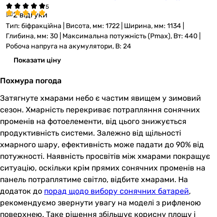
2 відгуки
Тип: біфракційна | Висота, мм: 1722 | Ширина, мм: 1134 |
Глибина, мм: 30 | Максимальна потужність (Pmax), Вт: 440 |
Робоча напруга на акумулятори, В: 24
Показати ціну
Похмура погода
Затягнуте хмарами небо є частим явищем у зимовий
сезон. Хмарність перекриває потрапляння сонячних
променів на фотоелементи, від цього знижується
продуктивність системи. Залежно від щільності
хмарного шару, ефективність може падати до 90% від
потужності. Наявність просвітів між хмарами покращує
ситуацію, оскільки крім прямих сонячних променів на
панель потраплятиме світло, відбите хмарами. На
додаток до
порад щодо вибору сонячних батарей
,
рекомендуємо звернути увагу на моделі з рифленою
поверхнею. Таке рішення збільшує корисну площу і