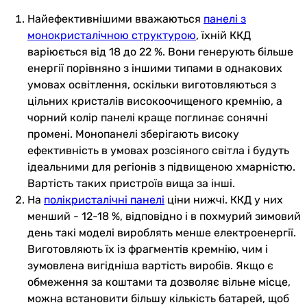
Найефективнішими вважаються
панелі з
монокристалічною структурою
, їхній ККД
варіюється від 18 до 22 %. Вони генерують більше
енергії порівняно з іншими типами в однакових
умовах освітлення, оскільки виготовляються з
цільних кристалів високоочищеного кремнію, а
чорний колір панелі краще поглинає сонячні
промені. Монопанелі зберігають високу
ефективність в умовах розсіяного світла і будуть
ідеальними для регіонів з підвищеною хмарністю.
Вартість таких пристроїв вища за інші.
На
полікристалічні панелі
ціни нижчі. ККД у них
менший - 12-18 %, відповідно і в похмурий зимовий
день такі моделі вироблять менше електроенергії.
Виготовляють їх із фрагментів кремнію, чим і
зумовлена вигідніша вартість виробів. Якщо є
обмеження за коштами та дозволяє вільне місце,
можна встановити більшу кількість батарей, щоб