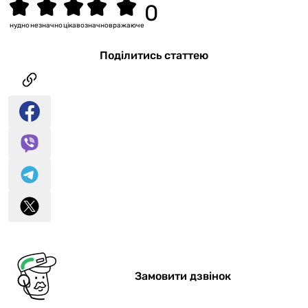
нудно
незначно
цікаво
значно
вражаюче
Поділитись статтею
Замовити дзвінок