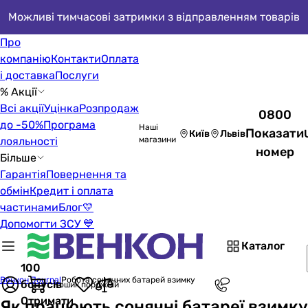
Можливі тимчасові затримки з відправленням товарів
Про
компанію
Контакти
Оплата
і доставка
Послуги
% Акції
Всі акції
Уцінка
Розпродаж
0800
до -50%
Програма
Наші
Показати
Київ
Львів
лояльності
магазини
номер
Більше
Гарантія
Повернення та
обмін
Кредит і оплата
частинами
Блог
💛
Допомогти ЗСУ 💙
Каталог
100
Венкон Journal
Робота сонячних батарей взимку
бонусів
Кошик порожній
Отримати
Як працюють сонячні батареї взимку