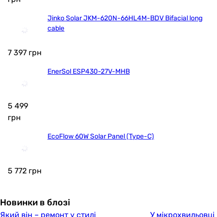
Jinko Solar JKM-620N-66HL4M-BDV Bifacial long
cable
7 397
грн
EnerSol ESP430-27V-MHB
5 499
грн
EcoFlow 60W Solar Panel (Type-C)
5 772
грн
Новинки в блозі
Який він – ремонт у стилі
У мікрохвильовці