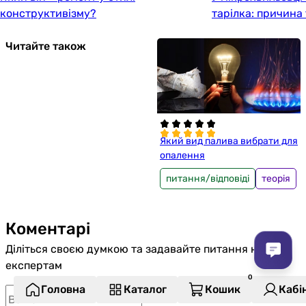
конструктивізму?
тарілка: причина
Читайте також
Який вид палива вибрати для
опалення
питання/відповіді
теорія
Коментарі
Діліться своєю думкою та задавайте питання нашим
експертам
Головна
Каталог
Кошик
Кабі