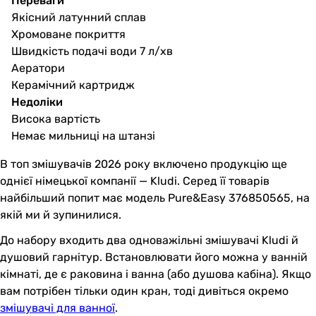
Переваги
Якісний латунний сплав
Хромоване покриття
Швидкість подачі води 7 л/хв
Аератори
Керамічний картридж
Недоліки
Висока вартість
Немає мильниці на штанзі
В топ змішувачів 2026 року включено продукцію ще
однієї німецької компанії — Kludi. Серед її товарів
найбільший попит має модель Pure&Easy 376850565, на
якій ми й зупинилися.
До набору входить два одноважільні змішувачі Kludi й
душовий гарнітур. Встановлювати його можна у ванній
кімнаті, де є раковина і ванна (або душова кабіна). Якщо
вам потрібен тільки один кран, тоді дивіться окремо
змішувачі для ванної
.