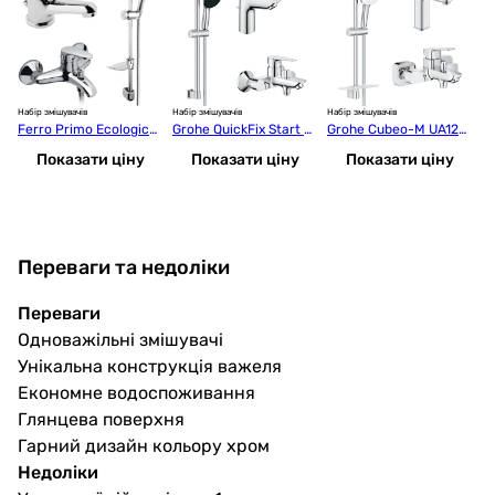
Набір змішувачів
Набір змішувачів
Набір змішувачів
Наб
Ferro Primo Ecologica
Grohe QuickFix Start E
Grohe Cubeo-M UA125
H
 (N340+BOP2EA+BOP1
dge UA202501SQ
246M
70
Показати ціну
Показати ціну
Показати ціну
EA)
3
1
Переваги та недоліки
Переваги
Одноважільні змішувачі
Унікальна конструкція важеля
Економне водоспоживання
Глянцева поверхня
Гарний дизайн кольору хром
Недоліки