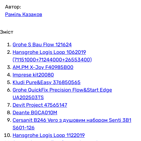
Автор:
Раміль Казаков
Зміст
Grohe S Bau Flow 121624
Hansgrohe Logis Loop 1062019
(71151000+71244000+26553400)
AM.PM X-Joy F40985B00
Imprese kit20080
Kludi Pure&Easy 376850565
Grohe QuickFix Precision Flow&Start Edge
UA202503TS
Devit Project 47565147
Deante BGCA010M
Cersanit B246 Vero з душовим набором Senti 3В1
S601-126
Hansgrohe Logis Loop 1122019