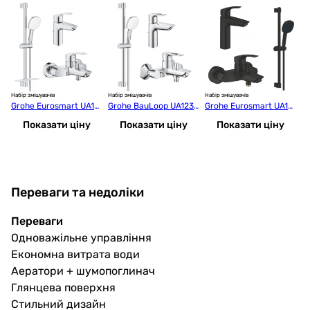
Набір змішувачів
Набір змішувачів
Набір змішувачів
Наб
Grohe Eurosmart UA12
Grohe BauLoop UA1232
Grohe Eurosmart UA12
Gr
3238S3
15M1
3246M243
d
Показати ціну
Показати ціну
Показати ціну
Переваги та недоліки
Переваги
Одноважільне управління
Економна витрата води
Аератори + шумопоглинач
Глянцева поверхня
Стильний дизайн