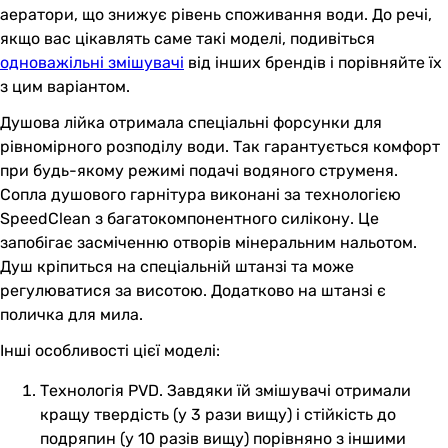
аератори, що знижує рівень споживання води. До речі,
якщо вас цікавлять саме такі моделі, подивіться
одноважільні змішувачі
від інших брендів і порівняйте їх
з цим варіантом.
Душова лійка отримала спеціальні форсунки для
рівномірного розподілу води. Так гарантується комфорт
при будь-якому режимі подачі водяного струменя.
Сопла душового гарнітура виконані за технологією
SpeedClean з багатокомпонентного силікону. Це
запобігає засміченню отворів мінеральним нальотом.
Душ кріпиться на спеціальній штанзі та може
регулюватися за висотою. Додатково на штанзі є
поличка для мила.
Інші особливості цієї моделі:
Технологія PVD. Завдяки їй змішувачі отримали
кращу твердість (у 3 рази вищу) і стійкість до
подряпин (у 10 разів вищу) порівняно з іншими