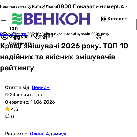
0800 Показати номер
UA
Київ
Львів
Наші магазини
Каталог
100
Венкон Journal
ТОП 10: Рейтинг кращих змішувачів 2026 року
бонусів
Кошик порожній
Отримати
Кращі змішувачі 2026 року. ТОП 10
надійних та якісних змішувачів
рейтингу
Стаття від:
Венкон
24 хв читання
Оновлено: 11.06.2026
4.5
0
Редактор:
Олена Адамчук