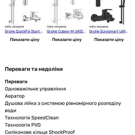
Набір змішувачів
Набір змішувачів
Набір змішувачів
Наб
Grohe QuickFix Start E
Grohe Cubeo-M UA125
Grohe Eurosmart UA12
Fe
dge UA202501SQ
246M
3246M243
 
Показати ціну
Показати ціну
Показати ціну
E
Переваги та недоліки
Переваги
Одноважільне управління
Аератор
Душова лійка з системою рівномірного розподілу
води
Технологія SpeedClean
Технологія PVD
Силіконове кільце ShockProof