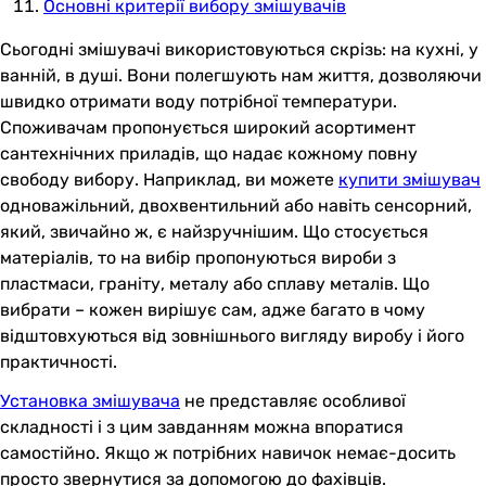
Основні критерії вибору змішувачів
Сьогодні змішувачі використовуються скрізь: на кухні, у
ванній, в душі. Вони полегшують нам життя, дозволяючи
швидко отримати воду потрібної температури.
Споживачам пропонується широкий асортимент
сантехнічних приладів, що надає кожному повну
свободу вибору. Наприклад, ви можете
купити змішувач
одноважільний, двохвентильний або навіть сенсорний,
який, звичайно ж, є найзручнішим. Що стосується
матеріалів, то на вибір пропонуються вироби з
пластмаси, граніту, металу або сплаву металів. Що
вибрати – кожен вирішує сам, адже багато в чому
відштовхуються від зовнішнього вигляду виробу і його
практичності.
Установка змішувача
не представляє особливої
складності і з цим завданням можна впоратися
самостійно. Якщо ж потрібних навичок немає-досить
просто звернутися за допомогою до фахівців.