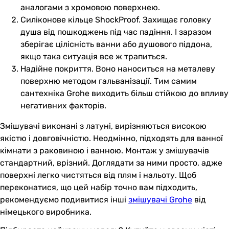
аналогами з хромовою поверхнею.
Силіконове кільце ShockProof. Захищає головку
душа від пошкоджень під час падіння. І заразом
зберігає цілісність ванни або душового піддона,
якщо така ситуація все ж трапиться.
Надійне покриття. Воно наноситься на металеву
поверхню методом гальванізації. Тим самим
сантехніка Grohe виходить більш стійкою до впливу
негативних факторів.
Змішувачі виконані з латуні, вирізняються високою
якістю і довговічністю. Неодмінно, підходять для ванної
кімнати з раковиною і ванною. Монтаж у змішувачів
стандартний, врізний. Доглядати за ними просто, адже
поверхні легко чистяться від плям і нальоту. Щоб
переконатися, що цей набір точно вам підходить,
рекомендуємо подивитися інші
змішувачі Grohe
від
німецького виробника.