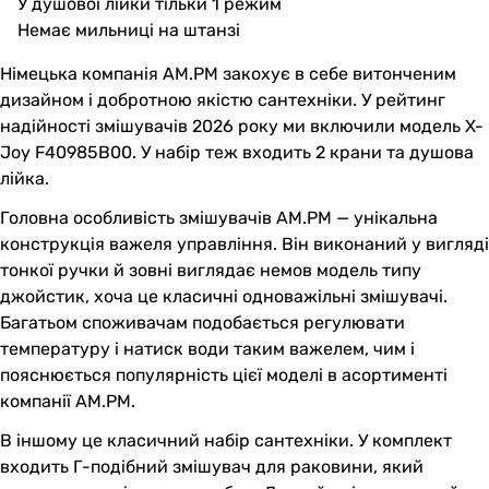
У душової лійки тільки 1 режим
Немає мильниці на штанзі
Німецька компанія AM.PM закохує в себе витонченим
дизайном і добротною якістю сантехніки. У рейтинг
надійності змішувачів 2026 року ми включили модель X-
Joy F40985B00. У набір теж входить 2 крани та душова
лійка.
Головна особливість змішувачів AM.PM — унікальна
конструкція важеля управління. Він виконаний у вигляді
тонкої ручки й зовні виглядає немов модель типу
джойстик, хоча це класичні одноважільні змішувачі.
Багатьом споживачам подобається регулювати
температуру і натиск води таким важелем, чим і
пояснюється популярність цієї моделі в асортименті
компанії AM.PM.
В іншому це класичний набір сантехніки. У комплект
входить Г-подібний змішувач для раковини, який