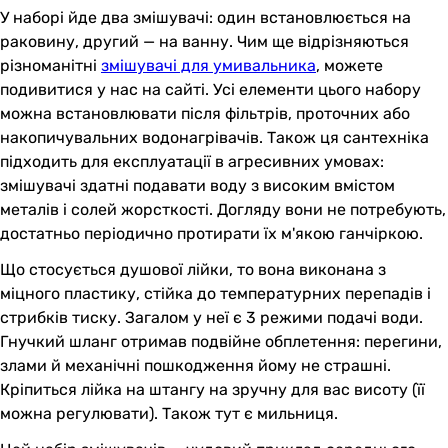
У наборі йде два змішувачі: один встановлюється на
раковину, другий — на ванну. Чим ще відрізняються
різноманітні
змішувачі для умивальника
, можете
подивитися у нас на сайті. Усі елементи цього набору
можна встановлювати після фільтрів, проточних або
накопичувальних водонагрівачів. Також ця сантехніка
підходить для експлуатації в агресивних умовах:
змішувачі здатні подавати воду з високим вмістом
металів і солей жорсткості. Догляду вони не потребують,
достатньо періодично протирати їх м'якою ганчіркою.
Що стосується душової лійки, то вона виконана з
міцного пластику, стійка до температурних перепадів і
стрибків тиску. Загалом у неї є 3 режими подачі води.
Гнучкий шланг отримав подвійне обплетення: перегини,
злами й механічні пошкодження йому не страшні.
Кріпиться лійка на штангу на зручну для вас висоту (її
можна регулювати). Також тут є мильниця.