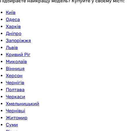
Підбираєте найкращу модель? Купуйте у своєму місті:
Київ
Одеса
Харків
Дніпро
Запоріжжя
Львів
Кривий Ріг
Миколаїв
Вінниця
Херсон
Чернігів
Полтава
Черкаси
Хмельницький
Чернівці
Житомир
Суми