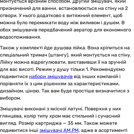
монтується врізним способом. Другий змішувач, який
призначений для ванни, встановлюється на стіну на 2
отвори. У нього додатково є витяжний елемент, щоб
можна було перемикати воду між виливом і душем. В
обох змішувачів передбачений аератор для економного
водоспоживання.
Також у комплекті йде душова лійка. Вона кріпиться на
спеціальний тримач (штангу), який монтується на стіну.
Лійку можна відрегулювати, виставивши її на зручній
для вас висоті. Режим у душу тільки 1. Рекомендуємо
подивитися
набори змішувачів
від інших компаній і
порівняти їх з цим рішенням за характеристиками,
дизайном, ціною. Так вам буде простіше визначитися з
вибором.
Змішувачі виконані з якісної латуні. Поверхня у них
глянцева, колір типу хром має стильний і сучасний
вигляд. Розмір картриджа — 35 мм. Також можете
подивитися інші
змішувачі AM.PM
, адже в асортименті