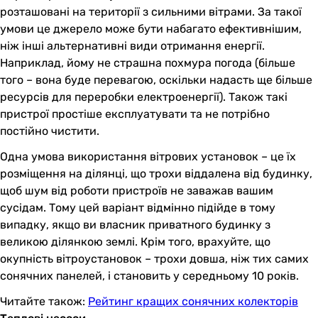
розташовані на території з сильними вітрами. За такої
умови це джерело може бути набагато ефективнішим,
ніж інші альтернативні види отримання енергії.
Наприклад, йому не страшна похмура погода (більше
того – вона буде перевагою, оскільки надасть ще більше
ресурсів для переробки електроенергії). Також такі
пристрої простіше експлуатувати та не потрібно
постійно чистити.
Одна умова використання вітрових установок – це їх
розміщення на ділянці, що трохи віддалена від будинку,
щоб шум від роботи пристроїв не заважав вашим
сусідам. Тому цей варіант відмінно підійде в тому
випадку, якщо ви власник приватного будинку з
великою ділянкою землі. Крім того, врахуйте, що
окупність вітроустановок – трохи довша, ніж тих самих
сонячних панелей, і становить у середньому 10 років.
Читайте також:
Рейтинг кращих сонячних колекторів