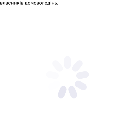
власників домоволодінь.