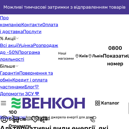
Можливі тимчасові затримки з відправленням товарів
Про
компанію
Контакти
Оплата
і доставка
Послуги
% Акції
Всі акції
Уцінка
Розпродаж
0800
до -50%
Програма
Наші
Показати
Київ
Львів
лояльності
магазини
номер
Більше
Гарантія
Повернення та
обмін
Кредит і оплата
частинами
Блог
💛
Допомогти ЗСУ 💙
Каталог
100
Венкон Journal
Альтернативні джерела енергії для дому
бонусів
Кошик порожній
Отримати
Альтернативні види енергії, які