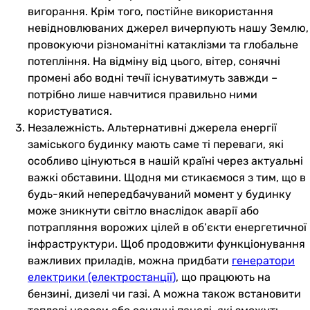
вигорання. Крім того, постійне використання
невідновлюваних джерел вичерпують нашу Землю,
провокуючи різноманітні катаклізми та глобальне
потепління. На відміну від цього, вітер, сонячні
промені або водні течії існуватимуть завжди –
потрібно лише навчитися правильно ними
користуватися.
Незалежність. Альтернативні джерела енергії
заміського будинку мають саме ті переваги, які
особливо цінуються в нашій країні через актуальні
важкі обставини. Щодня ми стикаємося з тим, що в
будь-який непередбачуваний момент у будинку
може зникнути світло внаслідок аварії або
потрапляння ворожих цілей в об’єкти енергетичної
інфраструктури. Щоб продовжити функціонування
важливих приладів, можна придбати
генератори
електрики (електростанції)
, що працюють на
бензині, дизелі чи газі. А можна також встановити