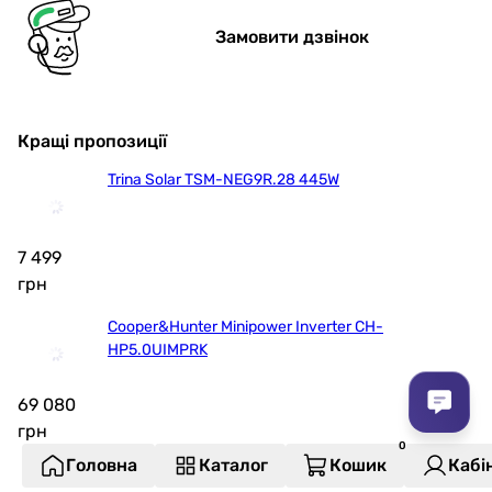
Замовити дзвінок
Кращі пропозиції
Trina Solar TSM-NEG9R.28 445W
7 499
грн
Cooper&Hunter Minipower Inverter CH-
HP5.0UIMPRK
69 080
грн
Головна
Каталог
Кошик
Кабі
Hewalex KS2100F TLP AC