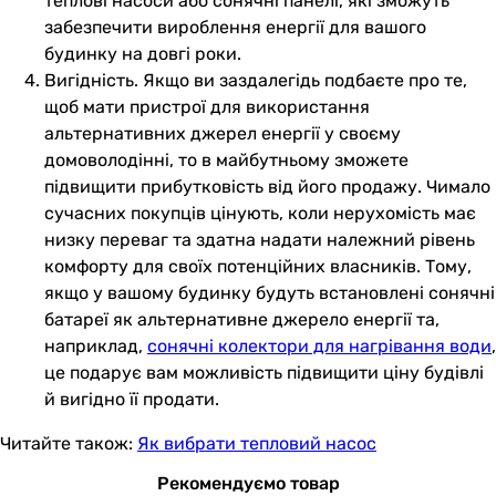
теплові насоси або сонячні панелі, які зможуть
забезпечити вироблення енергії для вашого
будинку на довгі роки.
Вигідність. Якщо ви заздалегідь подбаєте про те,
щоб мати пристрої для використання
альтернативних джерел енергії у своєму
домоволодінні, то в майбутньому зможете
підвищити прибутковість від його продажу. Чимало
сучасних покупців цінують, коли нерухомість має
низку переваг та здатна надати належний рівень
комфорту для своїх потенційних власників. Тому,
якщо у вашому будинку будуть встановлені сонячні
батареї як альтернативне джерело енергії та,
наприклад,
сонячні колектори для нагрівання води
,
це подарує вам можливість підвищити ціну будівлі
й вигідно її продати.
Читайте також:
Як вибрати тепловий насос
Рекомендуємо товар