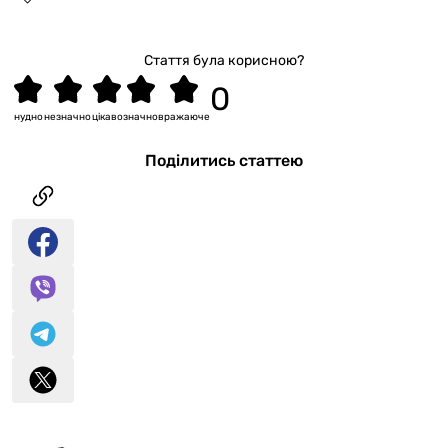
Стаття була корисною?
нудно
незначно
цікаво
значно
вражаюче
Поділитись статтею