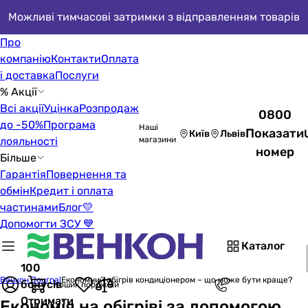
Можливі тимчасові затримки з відправленням товарів
Про
компанію
Контакти
Оплата
і доставка
Послуги
% Акції
Всі акції
Уцінка
Розпродаж
0800
до -50%
Програма
Наші
Показати
Київ
Львів
лояльності
магазини
номер
Більше
Гарантія
Повернення та
обмін
Кредит і оплата
частинами
Блог
💛
Допомогти ЗСУ 💙
Каталог
100
Венкон Journal
Економний обігрів кондиціонером – що може бути краще?
бонусів
Кошик порожній
Отримати
Економія на обігріві за допомогою