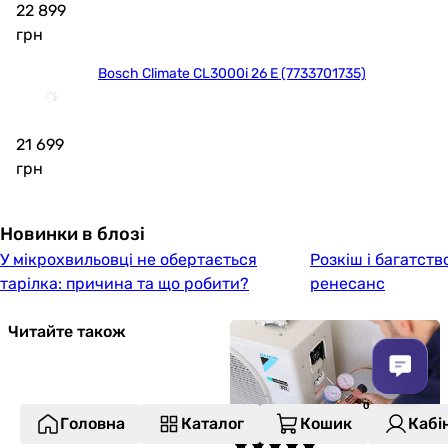
22 899
грн
Bosch Climate CL3000i 26 E (7733701735)
21 699
грн
Новинки в блозі
У мікрохвильовці не обертається
Розкіш і багатств
тарілка: причина та що робити?
ренесанс
Читайте також
Головна
Каталог
Кошик
Кабі