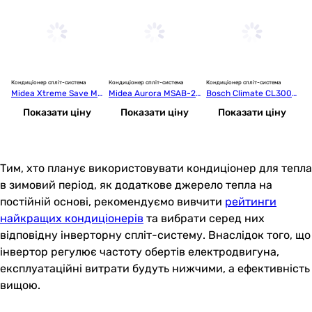
Кондиціонер спліт-система
Кондиціонер спліт-система
Кондиціонер спліт-система
Ко
Midea Xtreme Save MS
Midea Aurora MSAB-24
Bosch Climate CL3000
TC
AG-18HRFN8-I/MSAG-
HRFN8-I/MSAB-24HRF
i 70 E (7733701738)
A
Показати ціну
Показати ціну
Показати ціну
18HRFN8-O
N8-O
 
32
Тим, хто планує використовувати кондиціонер для тепла
в зимовий період, як додаткове джерело тепла на
постійній основі, рекомендуємо вивчити
рейтинги
найкращих кондиціонерів
та вибрати серед них
відповідну інверторну спліт-систему. Внаслідок того, що
інвертор регулює частоту обертів електродвигуна,
експлуатаційні витрати будуть нижчими, а ефективність
вищою.