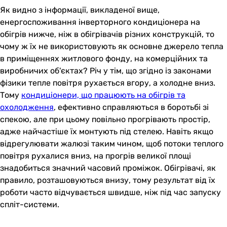
Як видно з інформації, викладеної вище,
енергоспоживання інверторного кондиціонера на
обігрів нижче, ніж в обігрівачів різних конструкцій, то
чому ж їх не використовують як основне джерело тепла
в приміщеннях житлового фонду, на комерційних та
виробничих об'єктах? Річ у тім, що згідно із законами
фізики тепле повітря рухається вгору, а холодне вниз.
Тому
кондиціонери, що працюють на обігрів та
охолодження
, ефективно справляються в боротьбі зі
спекою, але при цьому повільно прогрівають простір,
адже найчастіше їх монтують під стелею. Навіть якщо
відрегулювати жалюзі таким чином, щоб потоки теплого
повітря рухалися вниз, на прогрів великої площі
знадобиться значний часовий проміжок. Обігрівачі, як
правило, розташовуються внизу, тому результат від їх
роботи часто відчувається швидше, ніж під час запуску
спліт-системи.