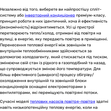
Незалежно від того, виберете ви найпростішу спліт-
систему або
інверторний кондиціонер
преміум-класу,
принцип роботи в них ідентичний, хоча й ефективність
(економічність) відрізнятиметься. Усі ці пристрої
перетворюють тепло/холод, отримані від повітря на
вулиці, в енергію, яку передають повітрю в приміщенні.
Перенесення теплової енергії між зовнішнім та
внутрішнім теплообмінниками здійснюється за
допомогою холодоагенту, який стискається під тиском,
змінюючи свій стан із рідкого в газоподібний та назад,
що супроводжується зміною його температури. Для
більш ефективного (швидкого) процесу обігріву/
охолодження внутрішній та зовнішній блоки
кондиціонерів оснащені електромоторами з
вентиляторами, які переміщують повітряні потоки.
Сучасні моделі
теплових насосів повітря-повітря
здатні
навіть низькопотенційну теплову енергію, коли на