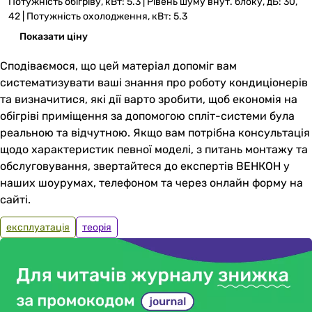
Потужність обігріву, кВт: 5.3 | Рівень шуму внут. блоку, дБ: 30,
42 | Потужність охолодження, кВт: 5.3
Показати ціну
Сподіваємося, що цей матеріал допоміг вам
систематизувати ваші знання про роботу кондиціонерів
та визначитися, які дії варто зробити, щоб економія на
обігріві приміщення за допомогою спліт-системи була
реальною та відчутною. Якщо вам потрібна консультація
щодо характеристик певної моделі, з питань монтажу та
обслуговування, звертайтеся до експертів ВЕНКОН у
наших шоурумах, телефоном та через онлайн форму на
сайті.
експлуатація
теорія