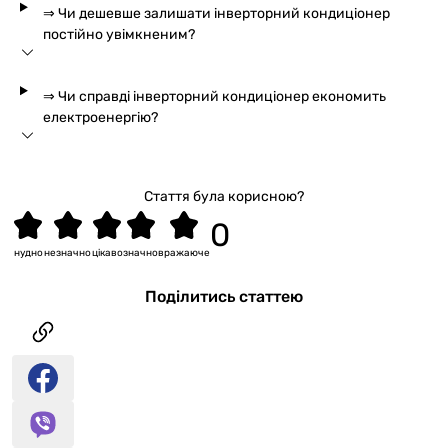
⇒ Чи дешевше залишати інверторний кондиціонер
постійно увімкненим?
⇒ Чи справді інверторний кондиціонер економить
електроенергію?
Стаття була корисною?
нудно
незначно
цікаво
значно
вражаюче
Поділитись статтею