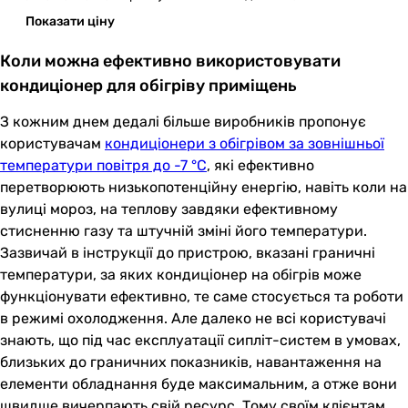
Показати ціну
Коли можна ефективно використовувати
кондиціонер для обігріву приміщень
З кожним днем дедалі більше виробників пропонує
користувачам
кондиціонери з обігрівом за зовнішньої
температури повітря до -7 °C
, які ефективно
перетворюють низькопотенційну енергію, навіть коли на
вулиці мороз, на теплову завдяки ефективному
стисненню газу та штучній зміні його температури.
Зазвичай в інструкції до пристрою, вказані граничні
температури, за яких кондиціонер на обігрів може
функціонувати ефективно, те саме стосується та роботи
в режимі охолодження. Але далеко не всі користувачі
знають, що під час експлуатації сипліт-систем в умовах,
близьких до граничних показників, навантаження на
елементи обладнання буде максимальним, а отже вони
швидше вичерпають свій ресурс. Тому своїм клієнтам,