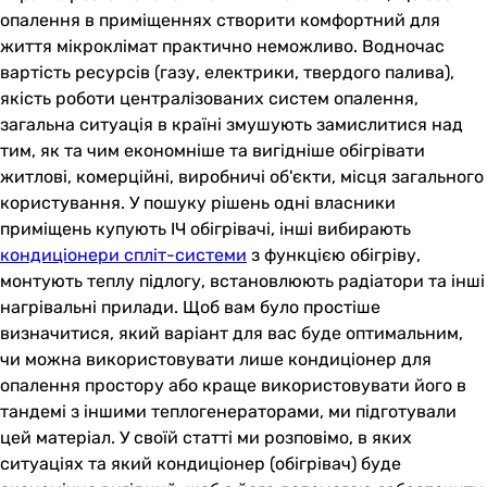
опалення в приміщеннях створити комфортний для
життя мікроклімат практично неможливо. Водночас
вартість ресурсів (газу, електрики, твердого палива),
якість роботи централізованих систем опалення,
загальна ситуація в країні змушують замислитися над
тим, як та чим економніше та вигідніше обігрівати
житлові, комерційні, виробничі об'єкти, місця загального
користування. У пошуку рішень одні власники
приміщень купують ІЧ обігрівачі, інші вибирають
кондиціонери спліт-системи
з функцією обігріву,
монтують теплу підлогу, встановлюють радіатори та інші
нагрівальні прилади. Щоб вам було простіше
визначитися, який варіант для вас буде оптимальним,
чи можна використовувати лише кондиціонер для
опалення простору або краще використовувати його в
тандемі з іншими теплогенераторами, ми підготували
цей матеріал. У своїй статті ми розповімо, в яких
ситуаціях та який кондиціонер (обігрівач) буде