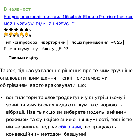
В наявності
Кондиціонер спліт-система Mitsubishi Electric Premium Inverter
MSZ-LN25VGW-E1/MUZ-LN25VG-E1
6 відгуків
Тип компресора: інверторний | Площа приміщення, м²: 25 |
Рівень шуму внут. блоку, дБ: 19
Показати ціну
Також, під час ухвалення рішення про те, чим зручніше
опалювати приміщення — спліт-системою чи
обігрівачем, варто враховувати, що:
вентилятори та електродвигуни у внутрішньому і
зовнішньому блоках видають шум та створюють
вібрації. Навіть якщо ви виберете модель із нічним
режимом та функцією зниження шумності, повністю
він не зникне, тоді як
обігрівачі
, що працюють
конвекційним методом, безшумні;