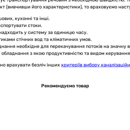
єкт (вивчивши його характеристики), то враховуємо наст
ових, кухонні та інші.
анспортувати стоки.
надходить у систему за одиницю часу.
иками стічних вод та кліматичних умов.
ання необхідне для перекачування потоків на значну в
и обладнання з якою продуктивністю та видом керуванн
но врахувати безліч інших
критеріїв вибору каналізацій
Рекомендуємо товар