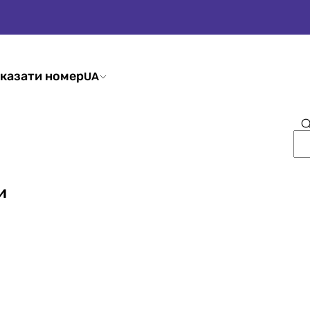
казати номер
UA
и