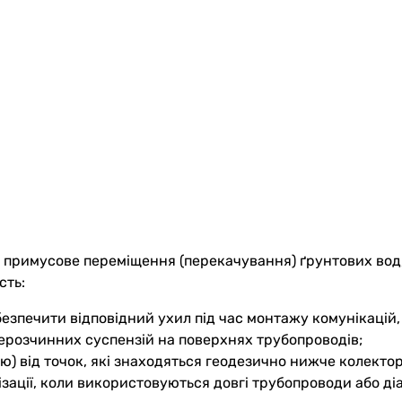
 примусове переміщення (перекачування) ґрунтових вод,
сть:
безпечити відповідний ухил під час монтажу комунікацій
нерозчинних суспензій на поверхнях трубопроводів;
ю) від точок, які знаходяться геодезично нижче колектор
ації, коли використовуються довгі трубопроводи або ді