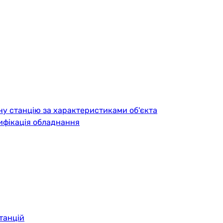
ну станцію за характеристиками об'єкта
ифікація обладнання
танцій