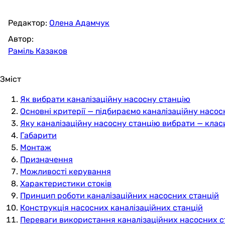
Редактор:
Олена Адамчук
Автор:
Раміль Казаков
Зміст
Як вибрати каналізаційну насосну станцію
Основні критерії — підбираємо каналізаційну насос
Яку каналізаційну насосну станцію вибрати — клас
Габарити
Монтаж
Призначення
Можливості керування
Характеристики стоків
Принцип роботи каналізаційних насосних станцій
Конструкція насосних каналізаційних станцій
Переваги використання каналізаційних насосних с