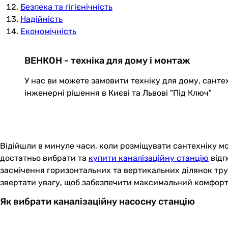
Безпека та гігієнічність
Надійність
Економічність
ВЕНКОН - техніка для дому і монтаж
У нас ви можете замовити техніку для дому, санте
інженерні рішення в Києві та Львові "Під Ключ"
Відійшли в минуле часи, коли розміщувати сантехніку мо
достатньо вибрати та
купити каналізаційну станцію
відп
засмічення горизонтальних та вертикальних ділянок трубо
звертати увагу, щоб забезпечити максимальний комфорт т
Як вибрати каналізаційну насосну станцію