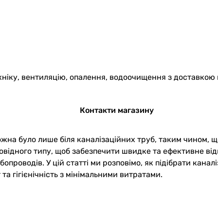
хніку, вентиляцію, опалення, водоочищення з доставкою 
Контакти магазину
жна було лише біля каналізаційних труб, таким чином, щ
овідного типу, щоб забезпечити швидке та ефективне відв
проводів. У цій статті ми розповімо, як підібрати канал
а гігієнічність з мінімальними витратами.