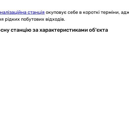
налізаційна станція
окуповує себе в короткі терміни, адж
я рідких побутових відходів.
осну станцію за характеристиками об'єкта