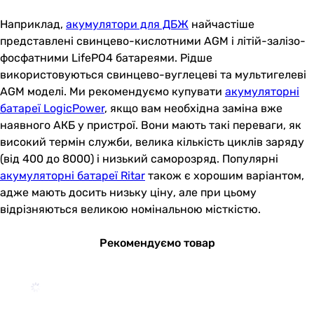
Наприклад,
акумулятори для ДБЖ
найчастіше
представлені свинцево-кислотними AGM і літій-залізо-
фосфатними LifePO4 батареями. Рідше
використовуються свинцево-вуглецеві та мультигелеві
AGM моделі. Ми рекомендуємо купувати
акумуляторні
батареї LogicPower
, якщо вам необхідна заміна вже
наявного АКБ у пристрої. Вони мають такі переваги, як
високий термін служби, велика кількість циклів заряду
(від 400 до 8000) і низький саморозряд. Популярні
акумуляторні батареї Ritar
також є хорошим варіантом,
адже мають досить низьку ціну, але при цьому
відрізняються великою номінальною місткістю.
Рекомендуємо товар