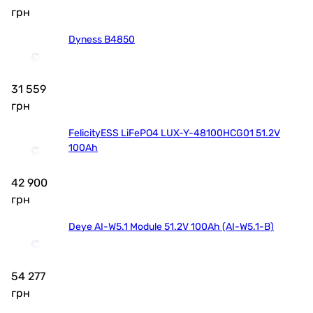
грн
Dyness B4850
31 559
грн
FelicityESS LiFePO4 LUX-Y-48100HCG01 51.2V
100Ah
42 900
грн
Deye AI-W5.1 Module 51.2V 100Ah (AI-W5.1-B)
54 277
грн