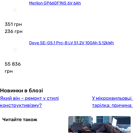
Merlion GP660F1NS 6V 6Ah
351 грн
236
грн
Deye SE-G5.1 Pro-B LV 51.2V 100Ah 5.12kWh
55 836
грн
Новинки в блозі
Який він – ремонт у стилі
У мікрохвильовці
конструктивізму?
тарілка: причина
Читайте також