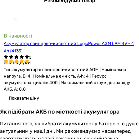
Рекомендуємо товар
В наявності
Акумулятор свинцево-кислотний LogicPower AGM LPM 4V - 4
Ah (4135)
4 відгуки
Тип акумулятора: свинцево-кислотний AGM | Номінальна
напруга, В: 4 | Номінальна ємність, A·h: 4 | Ресурс
акумулятора, циклів: 400 | Максимальний струм для заряду
АКБ, А: 0.8
Показати ціну
Як підібрати АКБ по місткості акумулятора
Питання того, як вибрати акумуляторну батарею, є дуже
актуальним у наші дні. Ми рекомендуємо насамперед
звертати увагу на такі показники, як номінальна