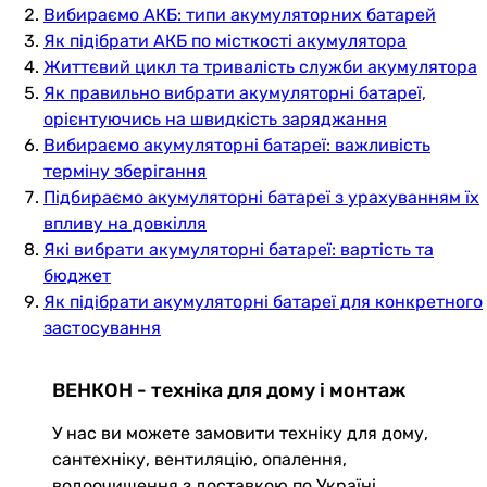
Вибираємо АКБ: типи акумуляторних батарей
Як підібрати АКБ по місткості акумулятора
Життєвий цикл та тривалість служби акумулятора
Як правильно вибрати акумуляторні батареї,
орієнтуючись на швидкість заряджання
Вибираємо акумуляторні батареї: важливість
терміну зберігання
Підбираємо акумуляторні батареї з урахуванням їх
впливу на довкілля
Які вибрати акумуляторні батареї: вартість та
бюджет
Як підібрати акумуляторні батареї для конкретного
застосування
ВЕНКОН - техніка для дому і монтаж
У нас ви можете замовити техніку для дому,
сантехніку, вентиляцію, опалення,
водоочищення з доставкою по Україні.