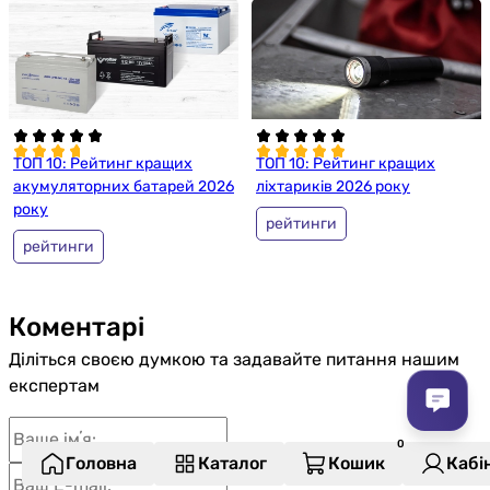
ТОП 10: Рейтинг кращих
ТОП 10: Рейтинг кращих
акумуляторних батарей 2026
ліхтариків 2026 року
року
рейтинги
рейтинги
Коментарі
Діліться своєю думкою та задавайте питання нашим
експертам
Головна
Каталог
Кошик
Кабі