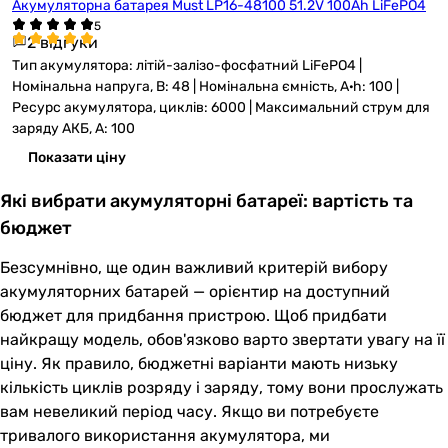
Акумуляторна батарея Must LP16-48100 51.2V 100Ah LiFePO4
2 відгуки
Тип акумулятора: літій-залізо-фосфатний LiFePO4 |
Номінальна напруга, В: 48 | Номінальна ємність, A·h: 100 |
Ресурс акумулятора, циклів: 6000 | Максимальний струм для
заряду АКБ, А: 100
Показати ціну
Які вибрати акумуляторні батареї: вартість та
бюджет
Безсумнівно, ще один важливий критерій вибору
акумуляторних батарей — орієнтир на доступний
бюджет для придбання пристрою. Щоб придбати
найкращу модель, обов'язково варто звертати увагу на її
ціну. Як правило, бюджетні варіанти мають низьку
кількість циклів розряду і заряду, тому вони прослужать
вам невеликий період часу. Якщо ви потребуєте
тривалого використання акумулятора, ми