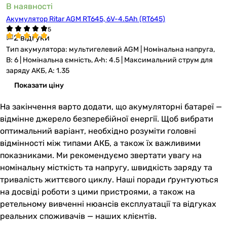
В наявності
Акумулятор Ritar AGM RT645, 6V-4.5Ah (RT645)
2 відгуки
Тип акумулятора: мультигелевий AGM | Номінальна напруга,
В: 6 | Номінальна ємність, A·h: 4.5 | Максимальний струм для
заряду АКБ, А: 1.35
Показати ціну
На закінчення варто додати, що акумуляторні батареї —
відмінне джерело безперебійної енергії. Щоб вибрати
оптимальний варіант, необхідно розуміти головні
відмінності між типами АКБ, а також їх важливими
показниками. Ми рекомендуємо звертати увагу на
номінальну місткість та напругу, швидкість заряду та
тривалість життєвого циклу. Наші поради ґрунтуються
на досвіді роботи з цими пристроями, а також на
ретельному вивченні нюансів експлуатації та відгуках
реальних споживачів — наших клієнтів.