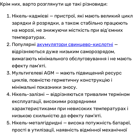
Крім них, варто розглянути ще такі різновиди:
Нікель-кадмієві — пристрої, які мають великий цикл
зарядки й розрядки, а також стабільно працюють
на морозі, не знижуючи місткість при від’ємних
температурах.
Популярні
акумулятори свинцево-кислотні
—
відрізняються дуже низьким саморозрядом,
вимагають мінімального обслуговування і не мають
ефекту пам'яті.
Мультигелеві AGM — мають підвищений ресурс
циклів, повністю герметичну конструкцію і
мінімальні показники зносу.
Нікель-залізні — відрізняються тривалим терміном
експлуатації, високими розрядними
характеристиками при невисоких температурах і
низькою схильністю до ефекту пам'яті.
Нікель-металгідридні — висока потужність батареї,
прості в утилізації, наявність відмінної механічної