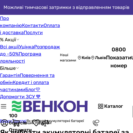
Можливі тимчасові затримки з відправленням товарів
Про
компанію
Контакти
Оплата
і доставка
Послуги
% Акції
Всі акції
Уцінка
Розпродаж
0800
до -50%
Програма
Наші
Показати
Київ
Львів
лояльності
магазини
номер
Більше
Гарантія
Повернення та
обмін
Кредит і оплата
частинами
Блог
💛
Допомогти ЗСУ 💙
Каталог
100
Венкон Journal
Як вибрати акумуляторні батареї
бонусів
Кошик порожній
Отримати
Як вибрати акумуляторні батареї за