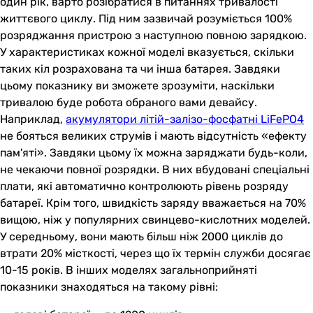
один рік, варто розібратися в питаннях тривалості
життєвого циклу. Під ним зазвичай розуміється 100%
розряджання пристрою з наступною повною зарядкою.
У характеристиках кожної моделі вказується, скільки
таких кіл розрахована та чи інша батарея. Завдяки
цьому показнику ви зможете зрозуміти, наскільки
тривалою буде робота обраного вами девайсу.
Наприклад,
акумулятори літій-залізо-фосфатні LiFePO4
не бояться великих струмів і мають відсутність «ефекту
пам'яті». Завдяки цьому їх можна заряджати будь-коли,
не чекаючи повної розрядки. В них вбудовані спеціальні
плати, які автоматично контролюють рівень розряду
батареї. Крім того, швидкість заряду вважається на 70%
вищою, ніж у популярних свинцево-кислотних моделей.
У середньому, вони мають більш ніж 2000 циклів до
втрати 20% місткості, через що їх термін служби досягає
10-15 років. В інших моделях загальноприйняті
показники знаходяться на такому рівні: