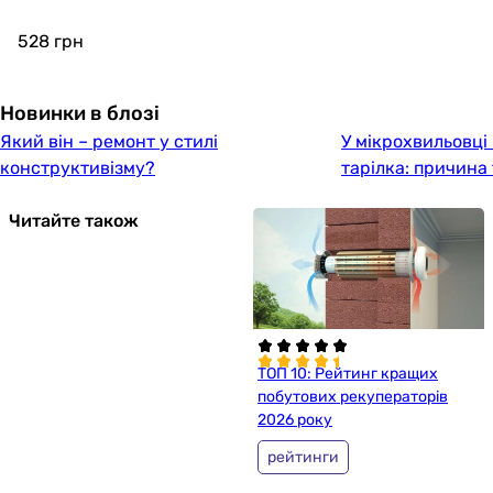
528
грн
Новинки в блозі
Який він – ремонт у стилі
У мікрохвильовці
конструктивізму?
тарілка: причина
Читайте також
ТОП 10: Рейтинг кращих
побутових рекуператорів
2026 року
рейтинги