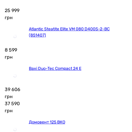
25 999
грн
Atlantic Steatite Elite VM 080 D400S-2-BC
(851407)
8 599
грн
Baxi Duo-Tec Compact 24 E
39 606
грн
37 590
грн
Домовент 125 ВКО