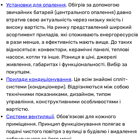
Установки для опалення
. Обігрів за допомогою
звичайних батарей (центрального опалення) давно
втратив свою актуальність через низьку якість і
високу вартість. На ринку представлений широкий
асортимент приладів, які споживають енергоресурсів
в рази менше, а ефективність мають вище. До таких
відносяться: конвектори, керамічні панелі, теплові
насоси, котли та інше. Різниця в ціні, джерелі
живлення, габаритах і функціональності. Вибір за
покупцем.
Прилади кондиціонування
. Це всім знайомі спліт-
системи (кондиціонери). Відрізняються між собою
технічними показниками, дизайном, типом
управління, конструктивними особливостями і
вартістю.
Системи вентиляції
. Обов'язкові для кожного
приміщення. Принцип функціонування полягає в
подачі чистого повітря з вулиці в будівлю і видалення
забрудненого за його межі.