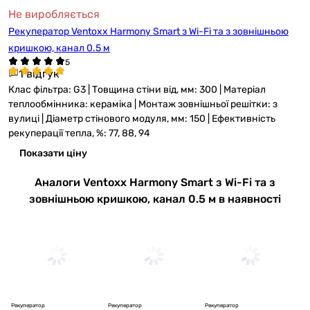
Не виробляється
Рекуператор Ventoxx Harmony Smart з Wi-Fi та з зовнішньою
кришкою, канал 0.5 м
1 відгук
Клас фільтра: G3 | Товщина стіни від, мм: 300 | Матеріал
теплообмінника: кераміка | Монтаж зовнішньої решітки: з
вулиці | Діаметр стінового модуля, мм: 150 | Ефективність
рекуперації тепла, %: 77, 88, 94
Показати ціну
Аналоги Ventoxx Harmony Smart з Wi-Fi та з
зовнішньою кришкою, канал 0.5 м в наявності
Рекуператор
Рекуператор
Рекуператор
Ре