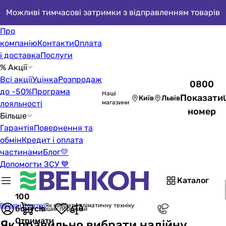
Можливі тимчасові затримки з відправленням товарів
Про
компанію
Контакти
Оплата
і доставка
Послуги
% Акції
Всі акції
Уцінка
Розпродаж
0800
до -50%
Програма
Наші
Показати
Київ
Львів
лояльності
магазини
номер
Більше
Гарантія
Повернення та
обмін
Кредит і оплата
частинами
Блог
💛
Допомогти ЗСУ 💙
Каталог
100
Венкон Journal
Як вибрати кліматичну техніку
бонусів
Кошик порожній
Отримати
Як правильно вибрати надійну