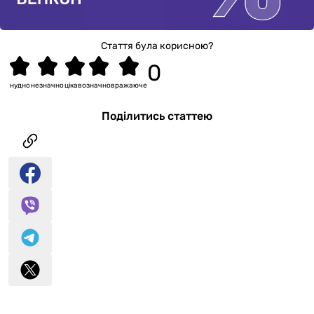
Стаття була корисною?
нудно
незначно
цікаво
значно
вражаюче
Поділитись статтею