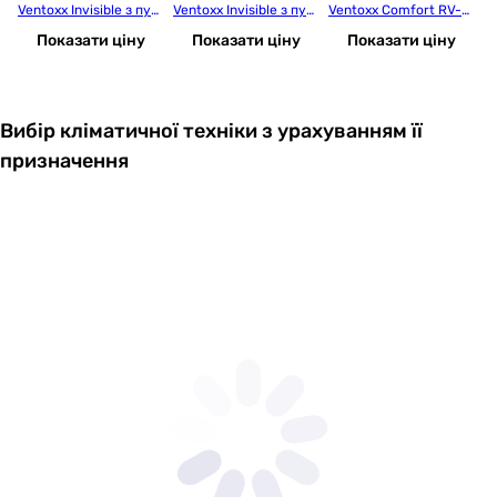
Ventoxx Invisible з пул
Ventoxx Invisible з пул
Ventoxx Comfort RV-3
B
ьтом ДК, повітропрові
ьтом ДК, повітропрові
0
 D
Показати ціну
Показати ціну
Показати ціну
д 50 см
д 75 см
Вибір кліматичної техніки з урахуванням її
призначення