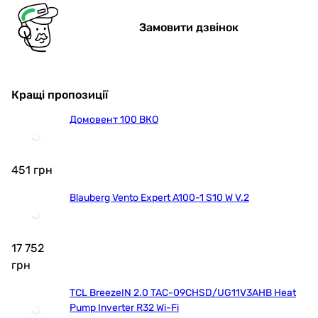
Замовити дзвінок
Кращі пропозиції
Домовент 100 ВКО
451
грн
Blauberg Vento Expert A100-1 S10 W V.2
17 752
грн
TCL BreezeIN 2.0 TAC-09CHSD/UG11V3AHB Heat
Pump Inverter R32 Wi-Fi