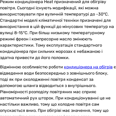
Режим кондиціонера Heat призначений для обігріву
повітря. Сьогодні існують модифікації, які можна
використовувати при вуличній температурі до -30°C.
Стандартні моделі кліматичної техніки призначені для
використання в цій функції до мінусових температур на
вулиці 8-15°C. При більш низькому температурному
режимі фреон і компресорне масло змінюють
характеристики. Тому експлуатація стандартного
кондиціонера при сильних морозах є небажаною і
здатна привести до його поломки.
Відмінною особливістю роботи
кондиціонера на обігрів
є
відведення води безпосередньо з зовнішнього блоку,
тоді як при охолодженні повітря конденсат за
допомогою шланга відводиться з внутрішнього.
Рівномірності розподілу повітряних мас сприяє
автоматичний рух шторок. При кондиціонуванні це не
настільки важливо, тому що холодне повітря сам
опускається вниз. При обігріві має значення, тому що