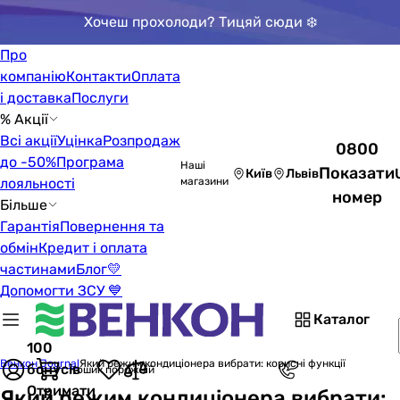
Хочеш прохолоди? Тицяй сюди ❄️
Про
компанію
Контакти
Оплата
і доставка
Послуги
% Акції
Всі акції
Уцінка
Розпродаж
0800
до -50%
Програма
Наші
Показати
Київ
Львів
лояльності
магазини
номер
Більше
Гарантія
Повернення та
обмін
Кредит і оплата
частинами
Блог
💛
Допомогти ЗСУ 💙
Каталог
100
Венкон Journal
Який режим кондиціонера вибрати: корисні функції
бонусів
Кошик порожній
Отримати
Який режим кондиціонера вибрати: