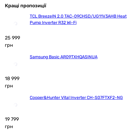
Кращі пропозиції
TCL BreezeIN 2.0 TAC-09CHSD/UG11V3AHB Heat
Pump Inverter R32 Wi-Fi
25 999
грн
Samsung Basic AR09TXHQASINUA
18 999
грн
Cooper&Hunter Vital Inverter CH-S07FTXF2-NG
19 799
грн