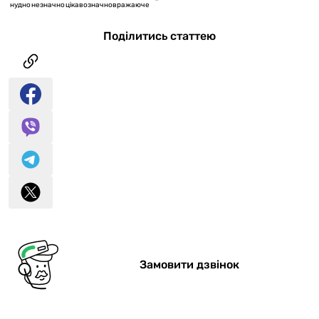
нудно
незначно
цікаво
значно
вражаюче
Поділитись статтею
Замовити дзвінок