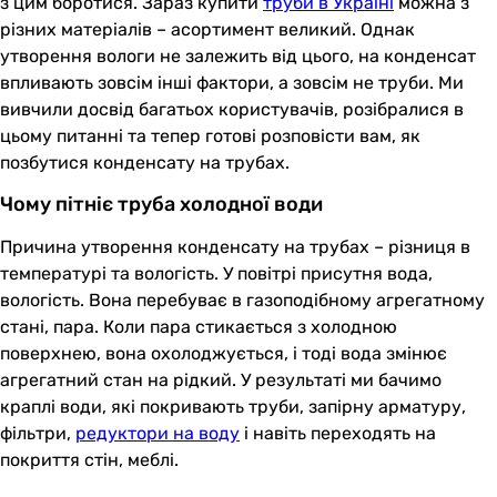
з цим боротися. Зараз купити
труби в Україні
можна з
різних матеріалів – асортимент великий. Однак
утворення вологи не залежить від цього, на конденсат
впливають зовсім інші фактори, а зовсім не труби. Ми
вивчили досвід багатьох користувачів, розібралися в
цьому питанні та тепер готові розповісти вам, як
позбутися конденсату на трубах.
Чому пітніє труба холодної води
Причина утворення конденсату на трубах – різниця в
температурі та вологість. У повітрі присутня вода,
вологість. Вона перебуває в газоподібному агрегатному
стані, пара. Коли пара стикається з холодною
поверхнею, вона охолоджується, і тоді вода змінює
агрегатний стан на рідкий. У результаті ми бачимо
краплі води, які покривають труби, запірну арматуру,
фільтри,
редуктори на воду
і навіть переходять на
покриття стін, меблі.