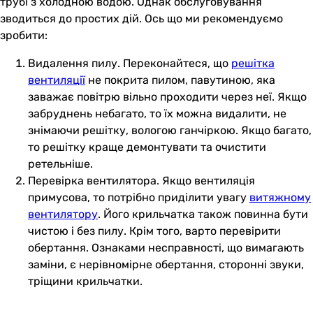
трубі з холодною водою. Однак обслуговування
зводиться до простих дій. Ось що ми рекомендуємо
зробити:
Видалення пилу. Переконайтеся, що
решітка
вентиляції
не покрита пилом, павутиною, яка
заважає повітрю вільно проходити через неї. Якщо
забруднень небагато, то їх можна видалити, не
знімаючи решітку, вологою ганчіркою. Якщо багато,
то решітку краще демонтувати та очистити
ретельніше.
Перевірка вентилятора. Якщо вентиляція
примусова, то потрібно приділити увагу
витяжному
вентилятору
. Його крильчатка також повинна бути
чистою і без пилу. Крім того, варто перевірити
обертання. Ознаками несправності, що вимагають
заміни, є нерівномірне обертання, сторонні звуки,
тріщини крильчатки.