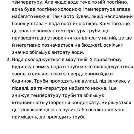
температуру. Але якщо вода тече по ній постійно,
вона буде постійно холодною і температура впаде
набагато нижче. Так часто буває, якщо несправний
бачок унітаза – вода постійно стікає. Крім того, що
це значно знижує температуру труби, що
призводить до утворення конденсату на ній, це ще
й негативно позначається на бюджеті, оскільки
значно збільшує витрату води.
Вода охолоджується в міру течії. У приватному
будинку взимку вода в трубі може охолоджуватися
занадто сильно, поки зі свердловини йде в
будинок. Труби проходять на вулиці, під землею, у
підвалі, де температура набагато нижча. І це
знижує температуру труби та збільшує
інтенсивність утворення конденсату. Вирішується
це теплоізоляцією на вулиці або опаленням усіх
приміщень, де проходить труба.