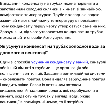
Випадання конденсату на трубах можна порівняти з
запотіванням холодної склянки в кімнаті зі звичайною,
комфортною температурою. Труби з холодною водою
зазвичай мають найнижчу температуру в приміщенні.
Тому конденсат у першу чергу утворюється саме на них.
Зрозумівши, від чого утворюється конденсат на трубах,
можна знайти способи його усунення.
Як усунути конденсат на трубах холодної води за
допомогою вентиляції
Один зі способів
усунення конденсату у ванній
, санвузлі
або іншій кімнаті з трубами – це організація або
поліпшення вентиляції. Завдання вентиляційної системи
– оновлювати повітря. Вона видаляє забруднене повітря
і вводить свіже. Разом із витяжним потоком
видаляються й надлишки вологи, які, перебуваючи в
кімнаті, осідають на трубах у вигляді води. Якщо
вентиляції в приміщенні немає, то її потрібно