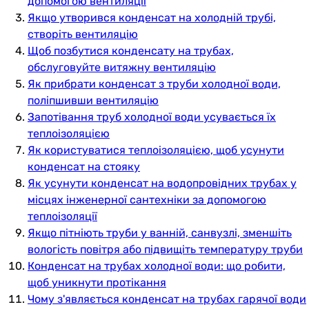
допомогою вентиляції
Якщо утворився конденсат на холодній трубі,
створіть вентиляцію
Щоб позбутися конденсату на трубах,
обслуговуйте витяжну вентиляцію
Як прибрати конденсат з труби холодної води,
поліпшивши вентиляцію
Запотівання труб холодної води усувається їх
теплоізоляцією
Як користуватися теплоізоляцією, щоб усунути
конденсат на стояку
Як усунути конденсат на водопровідних трубах у
місцях інженерної сантехніки за допомогою
теплоізоляції
Якщо пітніють труби у ванній, санвузлі, зменшіть
вологість повітря або підвищіть температуру труби
Конденсат на трубах холодної води: що робити,
щоб уникнути протікання
Чому з'являється конденсат на трубах гарячої води