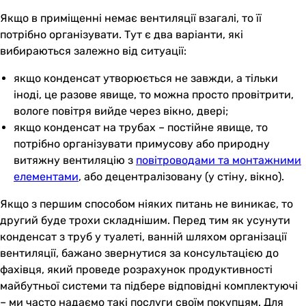
Якщо в приміщенні немає вентиляції взагалі, то її
потрібно організувати. Тут є два варіанти, які
вибираються залежно від ситуації:
якщо конденсат утворюється не завжди, а тільки
іноді, це разове явище, то можна просто провітрити,
вологе повітря вийде через вікно, двері;
якщо конденсат на трубах – постійне явище, то
потрібно організувати примусову або природну
витяжну вентиляцію з
повітроводами та монтажними
елементами
, або децентралізовану (у стіну, вікно).
Якщо з першим способом ніяких питань не виникає, то
другий буде трохи складнішим. Перед тим як усунути
конденсат з труб у туалеті, ванній шляхом організації
вентиляції, бажано звернутися за консультацією до
фахівця, який проведе розрахунок продуктивності
майбутньої системи та підбере відповідні комплектуючі
– ми часто надаємо такі послуги своїм покупцям. Для