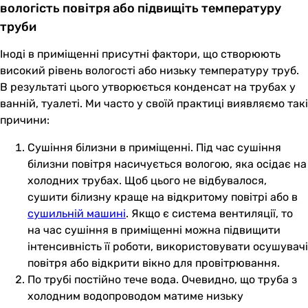
вологість повітря або підвищіть температуру
труби
Іноді в приміщенні присутні фактори, що створюють
високий рівень вологості або низьку температуру труб.
В результаті цього утворюється конденсат на трубах у
ванній, туалеті. Ми часто у своїй практиці виявляємо такі
причини:
Сушіння білизни в приміщенні. Під час сушіння
білизни повітря насичується вологою, яка осідає на
холодних трубах. Щоб цього не відбувалося,
сушити білизну краще на відкритому повітрі або в
сушильній машині
. Якщо є система вентиляції, то
на час сушіння в приміщенні можна підвищити
інтенсивність її роботи, використовувати осушувачі
повітря або відкрити вікно для провітрювання.
По трубі постійно тече вода. Очевидно, що труба з
холодним водопроводом матиме низьку