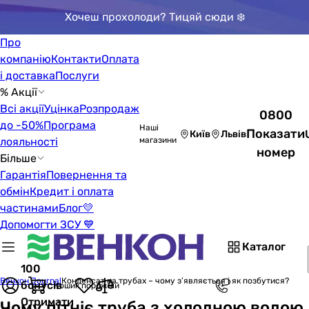
Хочеш прохолоди? Тицяй сюди ❄️
Про
компанію
Контакти
Оплата
і доставка
Послуги
% Акції
Всі акції
Уцінка
Розпродаж
0800
до -50%
Програма
Наші
Показати
Київ
Львів
лояльності
магазини
номер
Більше
Гарантія
Повернення та
обмін
Кредит і оплата
частинами
Блог
💛
Допомогти ЗСУ 💙
Каталог
100
Венкон Journal
Конденсат на трубах – чому з’являється і як позбутися?
бонусів
Кошик порожній
Отримати
Чому пітніє труба з холодною водою