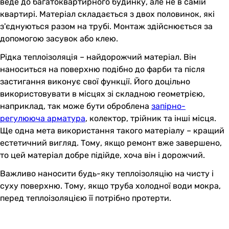
веде до багатоквартирного будинку, але не в самій
квартирі. Матеріал складається з двох половинок, які
з'єднуються разом на трубі. Монтаж здійснюється за
допомогою засувок або клею.
Рідка теплоізоляція – найдорожчий матеріал. Він
наноситься на поверхню подібно до фарби та після
застигання виконує свої функції. Його доцільно
використовувати в місцях зі складною геометрією,
наприклад, так може бути оброблена
запірно-
регулююча арматура
, колектор, трійник та інші місця.
Ще одна мета використання такого матеріалу – кращий
естетичний вигляд. Тому, якщо ремонт вже завершено,
то цей матеріал добре підійде, хоча він і дорожчий.
Важливо наносити будь-яку теплоізоляцію на чисту і
суху поверхню. Тому, якщо труба холодної води мокра,
перед теплоізоляцією її потрібно протерти.