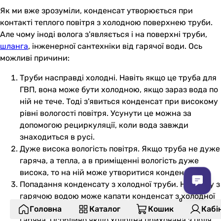
Як ми вже зрозуміли, конденсат утворюється при
контакті теплого повітря з холодною поверхнею труби.
Але чому іноді волога з'являється і на поверхні труби,
шланга
, інженерної сантехніки від гарячої води. Ось
можливі причини:
Труби насправді холодні. Навіть якщо це труба для
ГВП, вона може бути холодною, якщо зараз вода по
ній не тече. Тоді з'явиться конденсат при високому
рівні вологості повітря. Усунути це можна за
допомогою рециркуляції, коли вода завжди
знаходиться в русі.
Дуже висока вологість повітря. Якщо труба не дуже
гаряча, а тепла, а в приміщенні вологість дуже
висока, то на ній може утворитися конденсат.
Попадання конденсату з холодної труби. На трубу з
гарячою водою може капати конденсат з холодної
труби. Тоді буде здаватися, що запотіває саме
Головна
Каталог
Кошик
Кабі
гаряча. Особливо якщо холодна прихована з поля