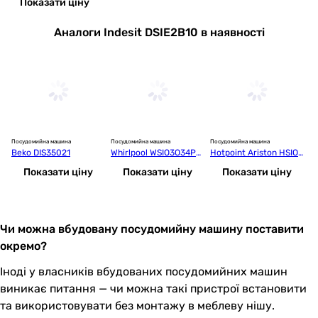
Показати ціну
Аналоги Indesit DSIE2B10 в наявності
Посудомийна машина
Посудомийна машина
Посудомийна машина
По
Beko DIS35021
Whirlpool WSIO3O34PF
Hotpoint Ariston HSIO3
G
EX
O23WFE
Показати ціну
Показати ціну
Показати ціну
Чи можна вбудовану посудомийну машину поставити
окремо?
Іноді у власників вбудованих посудомийних машин
виникає питання — чи можна такі пристрої встановити
та використовувати без монтажу в меблеву нішу.