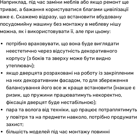
Наприклад, під час заміни меблів або якщо ремонт ще
триває, а бажання користуватися благами цивілізації
вже є. Скажемо відразу, що встановити вбудовану
посудомийну машину без монтажу в меблеву нішу
можна, як і використовувати її, але при цьому:
потрібно враховувати, що вона буде виглядати
неестетично через відсутність декоративного
корпусу (з боків та зверху може бути видно
утеплювач);
якщо дверцята розраховані на роботу із закріпленим
на них декоративним фасадом, то для збереження
балансування його все ж краще встановити (інакше є
ризик, що пружини працюватимуть некоректно,
фіксація дверцят буде нестабільною);
пара та волога від техніки, що працює потраплятимуть
у повітря та на предмети навколо, потрібно продумати
захист;
більшість моделей під час монтажу повинні