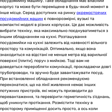
посудомийну машину. Таке обладнання має власний
корпус та може бути переміщене в будь-який момент в
інше місце. Серед доступних на ринку
окремостоячих
посудомийних машин
є повнорозмірні, вузькі та
компактні моделі в різних корпусах. Це дає можливість
вибрати техніку, яка максимально поєднуватиметься з
іншим обладнанням на кухні. Розташування
посудомийки на кухні залежить від наявності вільного
простору та комунікацій. Оптимально, якщо вона
знаходиться на відстані не менше метра від варильної
поверхні (плити), поруч з мийкою. Тоді вам не
доведеться переробляти комунікації, прокладаючи довгі
трубопроводи, та зручно буде завантажувати посуд.
При встановленні обладнання рекомендуємо
переконатися, що на лінії живлення немає інших
потужних пристроїв, які можуть призводити до
перевантаження, та перевірити герметичність з'єднань,
щоб уникнути протікання. Розмістити техніку в
просторому приміщенні досить просто, а ось коли