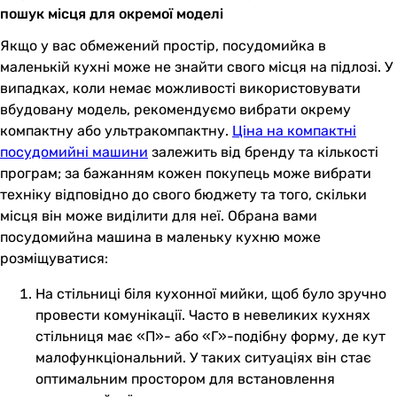
пошук місця для окремої моделі
Якщо у вас обмежений простір, посудомийка в
маленькій кухні може не знайти свого місця на підлозі. У
випадках, коли немає можливості використовувати
вбудовану модель, рекомендуємо вибрати окрему
компактну або ультракомпактну.
Ціна на компактні
посудомийні машини
залежить від бренду та кількості
програм; за бажанням кожен покупець може вибрати
техніку відповідно до свого бюджету та того, скільки
місця він може виділити для неї. Обрана вами
посудомийна машина в маленьку кухню може
розміщуватися:
На стільниці біля кухонної мийки, щоб було зручно
провести комунікації. Часто в невеликих кухнях
стільниця має «П»- або «Г»-подібну форму, де кут
малофункціональний. У таких ситуаціях він стає
оптимальним простором для встановлення