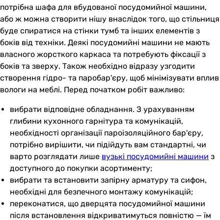
потрібна шафа для вбудованої посудомийної машини,
або ж можна створити нішу внаслідок того, що стільниця
буде спиратися на стінки тумб та інших елементів з
боків від техніки. Деякі посудомийні машини не мають
власного жорсткого каркаса та потребують фіксації з
боків та зверху. Також необхідно відразу узгодити
створення гідро- та паробар'єру, щоб мінімізувати вплив
вологи на меблі. Перед початком робіт важливо:
вибрати відповідне обладнання. З урахуванням
глибини кухонного гарнітура та комунікацій,
необхідності організації пароізоляційного бар'єру,
потрібно вирішити, чи підійдуть вам стандартні, чи
варто розглядати лише
вузькі посудомийні машини
з
доступного до покупки асортименту;
вибрати та встановити запірну арматуру та сифон,
необхідні для безпечного монтажу комунікацій;
переконатися, що дверцята посудомийної машини
після встановлення відкриватимуться повністю — їм