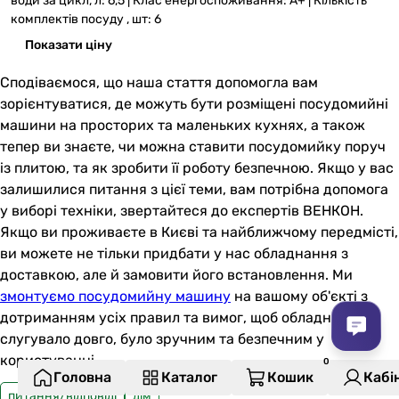
води за цикл, л: 6,5 | Клас енергоспоживання: A+ | Кількість
комплектів посуду , шт: 6
Показати ціну
Сподіваємося, що наша стаття допомогла вам
зорієнтуватися, де можуть бути розміщені посудомийні
машини на просторих та маленьких кухнях, а також
тепер ви знаєте, чи можна ставити посудомийку поруч
із плитою, та як зробити її роботу безпечною. Якщо у вас
залишилися питання з цієї теми, вам потрібна допомога
у виборі техніки, звертайтеся до експертів ВЕНКОН.
Якщо ви проживаєте в Києві та найближчому передмісті,
ви можете не тільки придбати у нас обладнання з
доставкою, але й замовити його встановлення. Ми
змонтуємо посудомийну машину
на вашому об'єкті з
дотриманням усіх правил та вимог, щоб обладнання
слугувало довго, було зручним та безпечним у
користуванні.
Головна
Каталог
Кошик
Кабі
питання/відповіді
дім