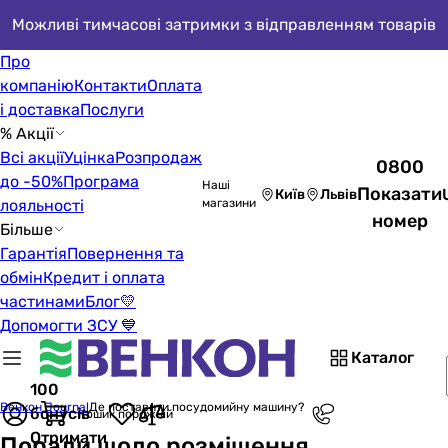
Можливі тимчасові затримки з відправленням товарів
Про
компанію
Контакти
Оплата
і доставка
Послуги
% Акції
Всі акції
Уцінка
Розпродаж
0800
до -50%
Програма
Наші
Показати
Київ
Львів
лояльності
магазини
номер
Більше
Гарантія
Повернення та
обмін
Кредит і оплата
частинами
Блог
💛
Допомогти ЗСУ 💙
Каталог
100
Венкон Journal
Де поставити посудомийну машину?
бонусів
Кошик порожній
Отримати
Поради щодо розміщення