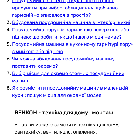
Посудомийка в інтер'єрі кухні: що потрібно
врахувати при виборі обладнання, щоб воно
гармонійно вписалося в простір?
Вбудована посудомийна машина в інтер'єрі кухні
Посудомийка поруч із варильною поверхнею або
під нею: що робити, якщо іншого місця немає?
Посудомийна машина в кухонному гарнітурі поруч
з мийкою або під нею
Чи можна вбудовану посудомийну машину
поставити окремо?
Вибір місця для окремо стоячих посудомийних
машин
Як розмістити посудомийну машину в маленькій
кухні: пошук місця для окремої моделі
ВЕНКОН - техніка для дому і монтаж
У нас ви можете замовити техніку для дому,
сантехніку, вентиляцію, опалення,