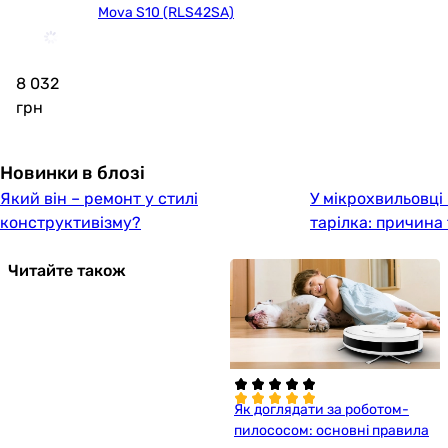
Mova S10 (RLS42SA)
8 032
грн
Новинки в блозі
Який він – ремонт у стилі
У мікрохвильовці
конструктивізму?
тарілка: причина
Читайте також
Як доглядати за роботом-
пилососом: основні правила