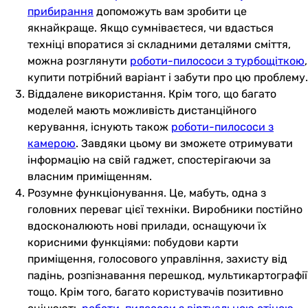
прибирання
допоможуть вам зробити це
якнайкраще. Якщо сумніваєтеся, чи вдасться
техніці впоратися зі складними деталями сміття,
можна розглянути
роботи-пилососи з турбощіткою
,
купити потрібний варіант і забути про цю проблему.
Віддалене використання. Крім того, що багато
моделей мають можливість дистанційного
керування, існують також
роботи-пилососи з
камерою
. Завдяки цьому ви зможете отримувати
інформацію на свій гаджет, спостерігаючи за
власним приміщенням.
Розумне функціонування. Це, мабуть, одна з
головних переваг цієї техніки. Виробники постійно
вдосконалюють нові прилади, оснащуючи їх
корисними функціями: побудови карти
приміщення, голосового управління, захисту від
падінь, розпізнавання перешкод, мультикартографії
тощо. Крім того, багато користувачів позитивно