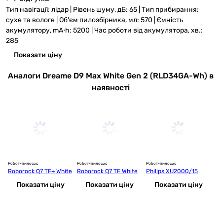
Тип навігації: лідар | Рівень шуму, дБ: 65 | Тип прибирання:
сухе та вологе | Об'єм пилозбірника, мл: 570 | Ємність
акумулятору, mА⋅h: 5200 | Час роботи від акумулятора, хв.:
285
Показати ціну
Аналоги Dreame D9 Max White Gen 2 (RLD34GA-Wh) в
наявності
Робот-пилосос
Робот-пилосос
Робот-пилосос
Ро
Roborock Q7 TF+ White
Roborock Q7 TF White
Philips XU2000/15
R
Показати ціну
Показати ціну
Показати ціну