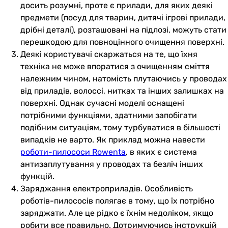
досить розумні, проте є прилади, для яких деякі
предмети (посуд для тварин, дитячі ігрові прилади,
дрібні деталі), розташовані на підлозі, можуть стати
перешкодою для повноцінного очищення поверхні.
Деякі користувачі скаржаться на те, що їхня
техніка не може впоратися з очищенням сміття
належним чином, натомість плутаючись у проводах
від приладів, волоссі, нитках та інших залишках на
поверхні. Однак сучасні моделі оснащені
потрібними функціями, здатними запобігати
подібним ситуаціям, тому турбуватися в більшості
випадків не варто. Як приклад можна навести
роботи-пилососи Rowenta
, в яких є система
антизаплутування у проводах та безліч інших
функцій.
Заряджання електроприладів. Особливість
роботів-пилососів полягає в тому, що їх потрібно
заряджати. Але це рідко є їхнім недоліком, якщо
робити все правильно. Дотримуючись інструкцій