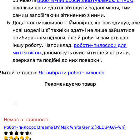
оцінюють
роботи-пилососи з віртуальною стіною
,
оскільки вони здатні обходити задані місця, тим
самим запобігаючи зіткненню з ними.
Додаткові можливості. Ймовірно, когось здивує, але
нові моделі цієї техніки здатні не лише займатися
прибиранням підлоги, але й робити замість вас
іншу роботу. Наприклад,
роботи-пилососи для
миття вікон
допоможуть очистити ще й вітрини,
дзеркала та подібні до них поверхні.
Читайте також:
Як вибрати робот-пилосос
Рекомендуємо товар
Немає в наявності
Робот-пилосос Dreame D9 Max White Gen 2 (RLD34GA-Wh)
7 відгуків