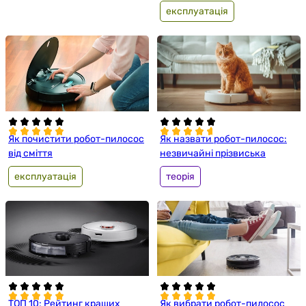
експлуатація
Як почистити робот-пилосос
Як назвати робот-пилосос:
від сміття
незвичайні прізвиська
експлуатація
теорія
ТОП 10: Рейтинг кращих
Як вибрати робот-пилосос