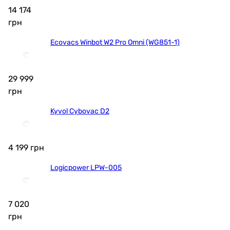
14 174
грн
Ecovacs Winbot W2 Pro Omni (WG851-1)
29 999
грн
Kyvol Cybovac D2
4 199
грн
Logicpower LPW-005
7 020
грн