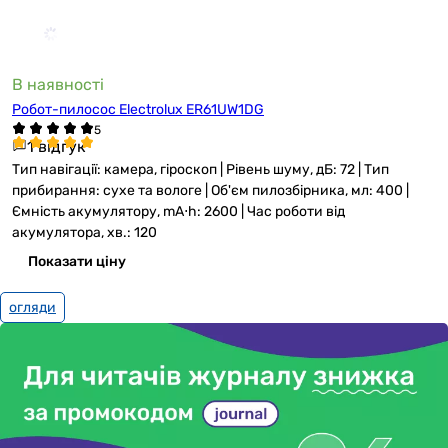
В наявності
Робот-пилосос Electrolux ER61UW1DG
1 відгук
Тип навігації: камера, гіроскоп | Рівень шуму, дБ: 72 | Тип
прибирання: сухе та вологе | Об'єм пилозбірника, мл: 400 |
Ємність акумулятору, mА⋅h: 2600 | Час роботи від
акумулятора, хв.: 120
Показати ціну
огляди