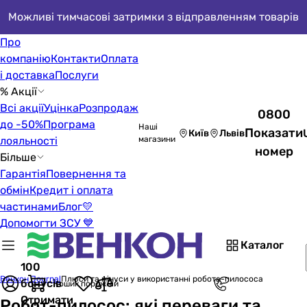
Можливі тимчасові затримки з відправленням товарів
Про
компанію
Контакти
Оплата
і доставка
Послуги
% Акції
Всі акції
Уцінка
Розпродаж
0800
до -50%
Програма
Наші
Показати
Київ
Львів
лояльності
магазини
номер
Більше
Гарантія
Повернення та
обмін
Кредит і оплата
частинами
Блог
💛
Допомогти ЗСУ 💙
Каталог
100
Венкон Journal
Плюси та мінуси у використанні робота-пилососа
бонусів
Кошик порожній
Отримати
Робот-пилосос: які переваги та