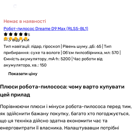
Немає в наявності
Робот-пилосос Dreame D9 Max (RLS5-BL1)
3 відгуки
Тип навігації: лідар, гіроскоп | Рівень шуму, дБ: 65 | Тип
прибирання: сухе та вологе | Об'єм пилозбірника, мл: 570 |
Ємність акумулятору, mА⋅h: 5200 | Час роботи від
акумулятора, хв.: 150
Показати ціну
Плюси робота-пилососа: чому варто купувати
цей прилад
Порівнюючи плюси і мінуси робота-пилососа перед тим,
як здійснити бажану покупку, багато хто погоджується,
що ця техніка дійсно здатна економити час та
енерговитрати її власника. Налаштувавши потрібні