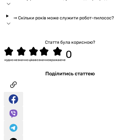
⇒ Скільки років може служити робот-пилосос?
Стаття була корисною?
нудно
незначно
цікаво
значно
вражаюче
Поділитись статтею