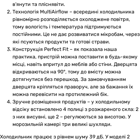
в'янути та пліснявіти.
Технологія MultiAirflow – всередині холодильника
рівномірно розподіляється охолоджене повітря,
тому вологість і температура підтримуються
постійними. Це не дає розвиватися мікробам, через
які псуються продукти та готові страви.
Конструкція Perfect Fit – як показала наша
практика, пристрій можна поставити в будь-якому
місці, навіть впритул до меблів або стіни. Дверцята
відкриваються на 90°, тому до вмісту можна
дотягнутися без перешкод. За замовчуванням
дверцята кріпляться праворуч, але за бажання їх
можна перевісити на протилежний бік.
Зручне розміщення продуктів – у холодильному
відсіку встановлено 4 полиці з розжареного скла: 2
з них висувні, ще 2 – регулюються за висотою. У
морозильній камері три великі шухляди.
Холодильник працює з рівнем шуму 39 дБ. У моделі 2