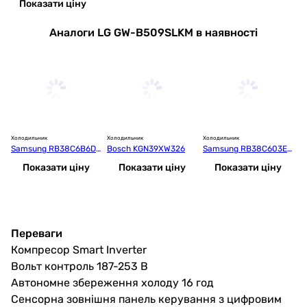
Показати ціну
Аналоги LG GW-B509SLKM в наявності
Холодильник
Холодильник
Холодильник
Хо
Samsung RB38C6B6D3
Bosch KGN39XW326
Samsung RB38C603ES
B
9/UA
9/UA
Показати ціну
Показати ціну
Показати ціну
Переваги
Компресор Smart Inverter
Вольт контроль 187-253 В
Автономне збереження холоду 16 год
Сенсорна зовнішня панель керування з цифровим