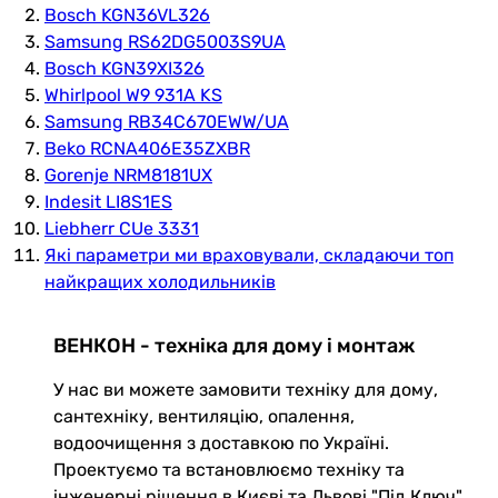
Bosch KGN36VL326
Samsung RS62DG5003S9UA
Bosch KGN39XI326
Whirlpool W9 931A KS
Samsung RB34C670EWW/UA
Beko RCNA406E35ZXBR
Gorenje NRM8181UX
Indesit LI8S1ES
Liebherr CUe 3331
Які параметри ми враховували, складаючи топ
найкращих холодильників
ВЕНКОН - техніка для дому і монтаж
У нас ви можете замовити техніку для дому,
сантехніку, вентиляцію, опалення,
водоочищення з доставкою по Україні.
Проектуємо та встановлюємо техніку та
інженерні рішення в Києві та Львові "Під Ключ"