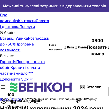
Можливі тимчасові затримки з відправленням товарів
Про
компанію
Контакти
Оплата
і доставка
Послуги
% Акції
Всі акції
Уцінка
Розпродаж
0800
до -50%
Програма
Наші
Показати
Київ
Львів
лояльності
магазини
номер
Більше
Гарантія
Повернення та
обмін
Кредит і оплата
частинами
Блог
💛
Допомогти ЗСУ 💙
Каталог
100
Венкон Journal
ТОП 10: Рейтинг найкращих холодильників 2026 року
бонусів
Кошик порожній
Отримати
Найкращі холодильники 2026 року.