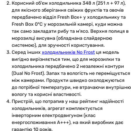
Корисний об'єм холодильника 348 л (251 л + 97 л),
для якісного зберігання свіжих фруктів та овочів
передбачено відділ Fresh Box+ у холодильнику та
Fresh Box 0°C у морозильній камері, куди можна
так само закладати рибу та м'ясо. Верхня полиця в
морозилці висувна (обладнана слайдерною
системою), для зручності користування.
Серед інших
холодильників No Frost
ця модель
вигідно вирізняється тим, що для морозилки та
холодильника передбачено 2 незалежні контури
(Dual No Frost). Запах та вологість не переміщується
між камерами. Продукти швидко охолоджуються
до потрібної температури, не втрачаючи внутрішню
вологу та корисні властивості.
Пристрій, що потрапив у наш рейтинг надійності
холодильників, агрегат комплектується
інверторним електродвигуном (клас
енергоспоживання А+++), на який виробник дає
гарантію 10 років.