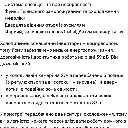
Система оповіщення про несправності
Функції швидкого заморожування та охолодження
Недоліки
Дверцята відчиняються із зусиллям
Маркий, залишаються помітні відбитки на дверцятах
Холодильник оснащений інверторним компресором,
тому йому забезпечено низьке енергоспоживання,
довговічність і досить тиха робота на рівні 39 дБ. Він
дуже місткий:
у холодильній камері на 279 л передбачено 5 полиць
(3 регулюються за висотою, 1 – висувна) і 4 дверні
лотки, є подвійна зона свіжості;
у морозильному відсіку встановлено три великі
висувні шухляди загальною місткістю 87 л.
У пристрої передбачено два контури охолодження, тому
ви з легкістю можете персоналізувати роботу кожного з
відділень залежно від того, що в них зберігається.