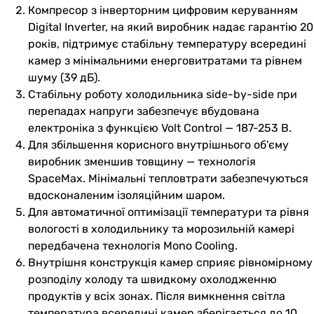
Компресор з інверторним цифровим керуванням
Digital Inverter, на який виробник надає гарантію 20
років, підтримує стабільну температуру всередині
камер з мінімальними енерговитратами та рівнем
шуму (39 дБ).
Стабільну роботу холодильника side-by-side при
перепадах напруги забезпечує вбудована
електроніка з функцією Volt Control — 187-253 В.
Для збільшення корисного внутрішнього об'єму
виробник зменшив товщину — технологія
SpaceMax. Мінімальні тепловтрати забезпечуються
вдосконаленим ізоляційним шаром.
Для автоматичної оптимізації температури та рівня
вологості в холодильнику та морозильній камері
передбачена технологія Mono Cooling.
Внутрішня конструкція камер сприяє рівномірному
розподілу холоду та швидкому охолодженню
продуктів у всіх зонах. Після вимкнення світла
температура всередині камер зберігається до 10