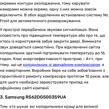
окремих контури охолодження, тому керувати
камерами можна окремо, одну з них можна зовсім
відключити. В обох відділеннях встановлено систему No
Frost для автоматичного розморожування.
У пристрої передбачена звукова сигналізація. Вона
сповістить про підвищення температури або про те, що
хтось із користувачів забув закрити двері. Вимикати
звук доведеться самостійно. При відключенні світла
холодильник здатний підтримувати температуру до 16
годин. Клас енергоефективності пристрою – А++, при
тому, що це
холодильник зі звичайним компресором
, а
не інверторним. Виробник бере на себе зобов'язання з
гарантійного ремонту компресора протягом 10 років, але
для цього необхідно зареєструвати прилад на
офіційному сайті компанії.
3. Samsung RS62DG5003S9UA
Тим, хто шукає які холодильники кращі для великої