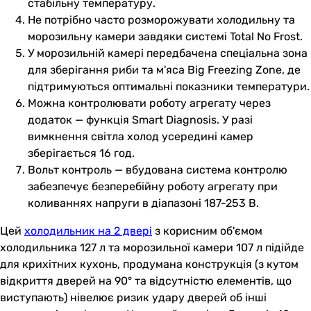
стабільну температуру.
Не потрібно часто розморожувати холодильну та
морозильну камери завдяки системі Total No Frost.
У морозильній камері передбачена спеціальна зона
для зберігання риби та м'яса Big Freezing Zone, де
підтримуються оптимальні показники температури.
Можна контролювати роботу агрегату через
додаток — функція Smart Diagnosis. У разі
вимкнення світла холод усередині камер
зберігається 16 год.
Вольт контроль — вбудована система контролю
забезпечує безперебійну роботу агрегату при
коливаннях напруги в діапазоні 187-253 В.
Цей
холодильник на 2 двері
з корисним об'ємом
холодильника 127 л та морозильної камери 107 л підійде
для крихітних кухонь, продумана конструкція (з кутом
відкриття дверей на 90° та відсутністю елементів, що
виступають) нівелює ризик удару дверей об інші