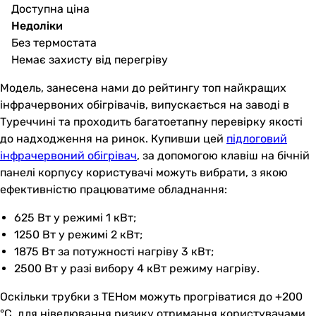
Доступна ціна
Недоліки
Без термостата
Немає захисту від перегріву
Модель, занесена нами до рейтингу топ найкращих
інфрачервоних обігрівачів, випускається на заводі в
Туреччині та проходить багатоетапну перевірку якості
до надходження на ринок. Купивши цей
підлоговий
інфрачервоний обігрівач
, за допомогою клавіш на бічній
панелі корпусу користувачі можуть вибрати, з якою
ефективністю працюватиме обладнання:
625 Вт у режимі 1 кВт;
1250 Вт у режимі 2 кВт;
1875 Вт за потужності нагріву 3 кВт;
2500 Вт у разі вибору 4 кВт режиму нагріву.
Оскільки трубки з ТЕНом можуть прогріватися до +200
°C, для нівелювання ризику отримання користувачами