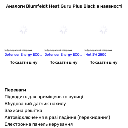
Аналоги Blumfeldt Heat Guru Plus Black в наявності
Інфрачервоний обігрівач
Інфрачервоний обігрівач
Інфрачервоний обігрівач
Ін
Defender Energy ECO 1 
Defender Energy ECO 1 
iHot SW 2500
iH
Black (283832)
White (283825)
Показати ціну
Показати ціну
Показати ціну
Переваги
Підходить для приміщень та вулиці
Вбудований датчик нахилу
Захисна решітка
Автовідключення в разі падіння (перекидання)
Електронна панель керування