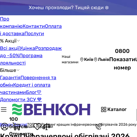
Хочеш прохолоди? Тицяй сюди ❄️
Про
компанію
Контакти
Оплата
і доставка
Послуги
% Акції
Всі акції
Уцінка
Розпродаж
0800
до -50%
Програма
Наші
Показати
Київ
Львів
лояльності
магазини
номер
Більше
Гарантія
Повернення та
обмін
Кредит і оплата
частинами
Блог
💛
Допомогти ЗСУ 💙
Каталог
100
Венкон Journal
ТОП 10: Рейтинг кращих інфрачервоних обігрівачів 2026 року
бонусів
Кошик порожній
Отримати
Кращі інфрачервоні обігрівачі 2026