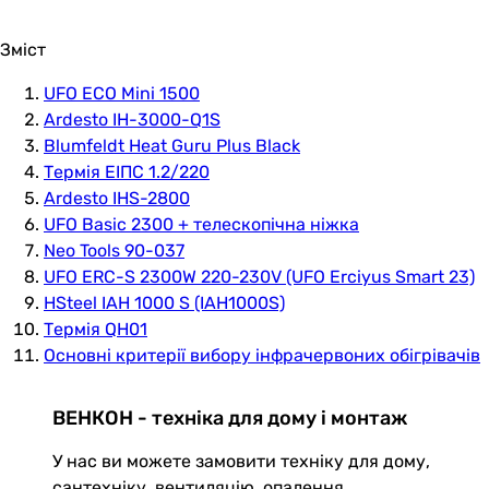
Зміст
UFO ECO Mini 1500
Ardesto IH-3000-Q1S
Blumfeldt Heat Guru Plus Black
Термія ЕІПС 1.2/220
Ardesto IHS-2800
UFO Basic 2300 + телескопічна ніжка
Neo Tools 90-037
UFO ERC-S 2300W 220-230V (UFO Erciyus Smart 23)
HSteel IAH 1000 S (IAH1000S)
Термія QH01
Основні критерії вибору інфрачервоних обігрівачів
ВЕНКОН - техніка для дому і монтаж
У нас ви можете замовити техніку для дому,
сантехніку, вентиляцію, опалення,