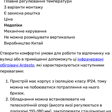
Плавне регулювання температури
3 варіанти монтажу
Є захисна решітка
Ціна
Недоліки
Механічне керування
Не можна розміщувати вертикально
Виробництво Китай
Створити комфортні умови для роботи та відпочинку на
вулиці або в приміщенні допоможуть ці
інфрачервоні
обігрівачі Ardesto
, які характеризуються наступними
перевагами:
Пристрій має корпус з ізоляцією класу IP24, тому
можна не побоюватися потрапляння на нього
бризок.
Обладнання можна встановлювати на
телескопічній опорі (висота якої регулюється в
діапазоні 110-180 мм), закріплювати стаціонарно на