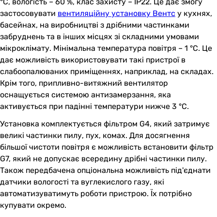
°C, вологість – 60 %, клас захисту – IP22. Це дає змогу
застосовувати
вентиляційну установку Вентс
у кухнях,
басейнах, на виробництві з дрібними частинками
забруднень та в інших місцях зі складними умовами
мікроклімату. Мінімальна температура повітря – 1 °C. Це
дає можливість використовувати такі пристрої в
слабоопалюваних приміщеннях, наприклад, на складах.
Крім того, припливно-витяжний вентилятор
оснащується системою антизамерзання, яка
активується при падінні температури нижче 3 °C.
Установка комплектується фільтром G4, який затримує
великі частинки пилу, пух, комах. Для досягнення
більшої чистоти повітря є можливість встановити фільтр
G7, який не допускає всередину дрібні частинки пилу.
Також передбачена опціональна можливість під'єднати
датчики вологості та вуглекислого газу, які
автоматизуватимуть роботи пристрою. Їх потрібно
купувати окремо.