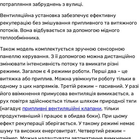
потрапляння забруднень з вулиці.
Вентиляційна установка забезпечує ефективну
рекуперацію без змішування припливного та витяжного
потоків. Вона відбувається за допомогою мідного
теплообмінника.
Також модель комплектується зручною сенсорною
панеллю керування. З її допомогою можна дистанційно
змінювати інтенсивність потоку та вмикати різні
режими. Загалом є 4 режими роботи. Перші два – це
витяжка або приплив. Можна увімкнути роботу тільки в
одному з цих напрямків. Третій режим – пасивний. У разі
його ввімкнення примусова вентиляція вимикається, а
рух повітря здійснюється тільки шляхом природної тяги
(нагадує
припливні вентиляційні клапани
, тільки
продуктивніший і працює в обидва боки). При цьому
ефект рекуперації зберігається. У такому режимі немає
шуму та високих енерговитрат. Четвертий режим –
таймер. Можна налаштувати автоматичне вимкнення