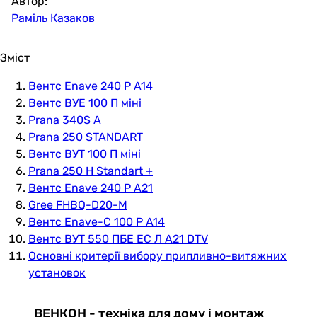
Автор:
Раміль Казаков
Зміст
Вентс Enave 240 P A14
Вентс ВУЕ 100 П міні
Prana 340S A
Prana 250 STANDART
Вентс ВУТ 100 П міні
Prana 250 H Standart +
Вентс Enave 240 P A21
Gree FHBQ-D20-M
Вентс Enave-C 100 P A14
Вентс ВУТ 550 ПБЕ ЕС Л А21 DTV
Основні критерії вибору припливно-витяжних
установок
ВЕНКОН - техніка для дому і монтаж