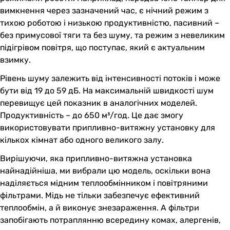
вимкнення через зазначений час, є нічний режим з
тихою роботою і низькою продуктивністю, пасивний –
без примусової тяги та без шуму, та режим з невеликим
підігрівом повітря, що поступає, який є актуальним
взимку.
Рівень шуму залежить від інтенсивності потоків і може
бути від 19 до 59 дБ. На максимальній швидкості шум
перевищує цей показник в аналогічних моделей.
Продуктивність – до 650 м³/год. Це дає змогу
використовувати припливно-витяжну установку для
кількох кімнат або одного великого залу.
Вирішуючи, яка припливно-витяжна установка
найнадійніша, ми вибрали цю модель, оскільки вона
наділяється мідним теплообмінником і повітряними
фільтрами. Мідь не тільки забезпечує ефективний
теплообмін, а й виконує знезараження. А фільтри
запобігають потраплянню всередину комах, алергенів,