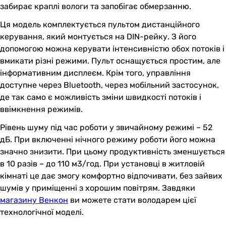
забирає краплі вологи та запобігає обмерзанню.
Ця модель комплектується пультом дистанційного
керування, який монтується на DIN-рейку. З його
допомогою можна керувати інтенсивністю обох потоків і
вмикати різні режими. Пульт оснащується простим, але
інформативним дисплеєм. Крім того, управління
доступне через Bluetooth, через мобільний застосунок,
де так само є можливість зміни швидкості потоків і
ввімкнення режимів.
Рівень шуму під час роботи у звичайному режимі – 52
дБ. При включенні нічного режиму роботи його можна
значно знизити. При цьому продуктивність зменшується
в 10 разів – до 110 м3/год. При установці в житловій
кімнаті це дає змогу комфортно відпочивати, без зайвих
шумів у приміщенні з хорошим повітрям. Завдяки
магазину Венкон
ви можете стати володарем цієї
технологічної моделі.