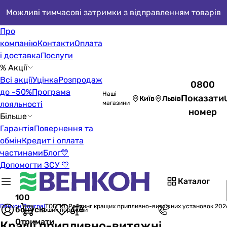
Можливі тимчасові затримки з відправленням товарів
Про
компанію
Контакти
Оплата
і доставка
Послуги
% Акції
Всі акції
Уцінка
Розпродаж
0800
до -50%
Програма
Наші
Показати
Київ
Львів
лояльності
магазини
номер
Більше
Гарантія
Повернення та
обмін
Кредит і оплата
частинами
Блог
💛
Допомогти ЗСУ 💙
Каталог
100
Венкон Journal
ТОП 10: Рейтинг кращих припливно-витяжних установок 202
бонусів
Кошик порожній
Отримати
Кращі припливно-витяжні