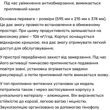
Під час увімкнення антиобмерзання, вимикається
припливний канал
Основна перевага – розміри (595 мм х 215 мм х 374 мм).
Це дає змогу провести встановлення в обмеженому
просторі. При цьому продуктивність залишається на
високому рівні – 106 м³/год. Корпус оснащується
відкидною кришкою, яка дає змогу отримувати легкий
доступ для обслуговування.
У пристрої передбачено захист від замерзання. Під час
його активації тимчасово припиняється подавання
повітря зовні, установка зігрівається завдяки
рекуперації, а потім припливний потік вмикається знову.
У топ припливно-витяжних установок ця модель
потрапила також і через застосування корпусу з
унікального матеріалу – алюмоцинк. Він вирізняється
стійкістю до корозії, легкою вагою і міцністю.
Звукоізоляцію організовано за допомогою пінофолу