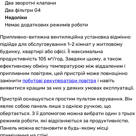
Два зворотні клапани
Два фільтри G4
Недоліки
Немає додаткових режимів роботи
Припливно-витяжна вентиляційна установка відмінно
підійде для обслуговування 1-2 кімнат у житловому
будинку, квартирі або офісі. Її максимальна
продуктивність 105 м³/год. Завдяки цьому, а також
ефективному обміну температурою між віддаленим і
припливним повітрям, цей пристрій може повноцінно
замінити
побутові рекуператори повітря
і навіть
виявитися кращим за них у деяких умовах експлуатації.
Пристрій оснащується простим пультом керування. Він
являє собою панель лише з однією ручкою, що
обертається. З її допомогою можна вибрати один з трьох
режимів роботи, які відрізняються за продуктивністю.
Панель можна встановити в будь-якому місці
приміщення на стіні.