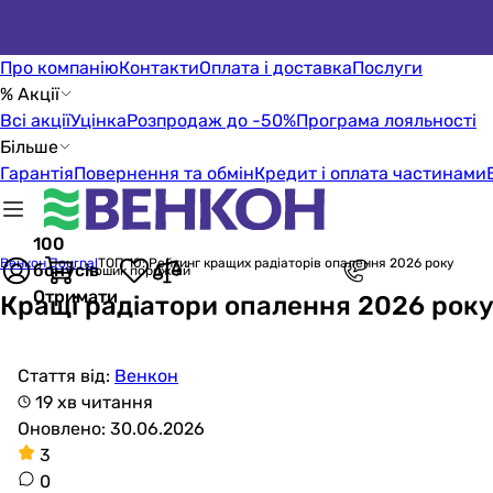
Про компанію
Контакти
Оплата і доставка
Послуги
% Акції
Всі акції
Уцінка
Розпродаж до -50%
Програма лояльності
Більше
Гарантія
Повернення та обмін
Кредит і оплата частинами
100
Венкон Journal
ТОП 10: Рейтинг кращих радіаторів опалення 2026 року
бонусів
Кошик порожній
Отримати
Кращі радіатори опалення 2026 року.
Стаття від:
Венкон
19 хв читання
Оновлено: 30.06.2026
3
0