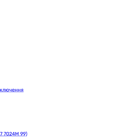
ідключення
7 7024M 99)