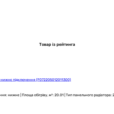
Товар із рейтинга
00 нижнє підключення (F072205012011300)
ання: нижнє | Площа обігріву, м²: 20.01 | Тип панельного радіатора: