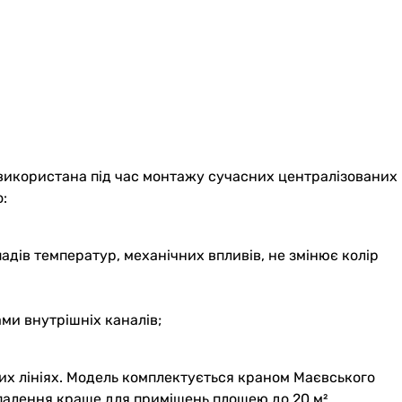
 використана під час монтажу сучасних централізованих
:
адів температур, механічних впливів, не змінює колір
ми внутрішніх каналів;
их лініях. Модель комплектується краном Маєвського
 опалення краще для приміщень площею до 20 м²,