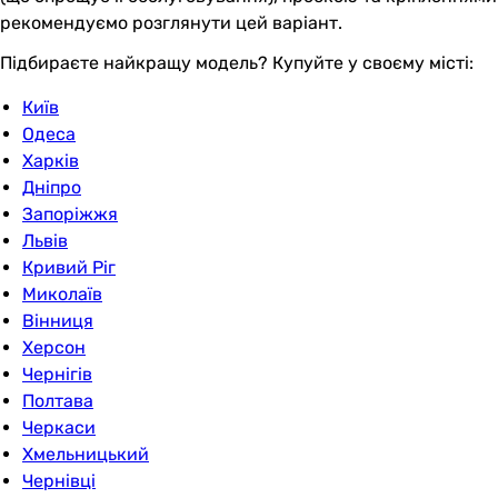
рекомендуємо розглянути цей варіант.
Підбираєте найкращу модель? Купуйте у своєму місті:
Київ
Одеса
Харків
Дніпро
Запоріжжя
Львів
Кривий Ріг
Миколаїв
Вінниця
Херсон
Чернігів
Полтава
Черкаси
Хмельницький
Чернівці