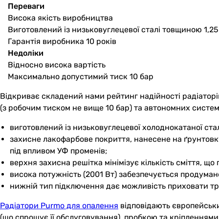
Переваги
Висока якість виробництва
Виготовлений із низьковуглецевої сталі товщиною 1,2
Гарантія виробника 10 років
Недоліки
Відносно висока вартість
Максимально допустимий тиск 10 бар
Відкриває складений нами рейтинг надійності радіаторі
(з робочим тиском не вище 10 бар) та автономних систем
виготовлений із низьковуглецевої холоднокатаної ста
захисне лакофарбове покриття, нанесене на ґрунтовку
під впливом УФ променів;
верхня захисна решітка мінімізує кількість сміття, що
висока потужність (2001 Вт) забезпечується продума
нижній тип підключення дає можливість приховати тр
Радіатори Purmo для опалення
відповідають європейськи
(що спрощує її обслуговування), пробкою та кріпленнями