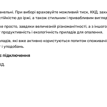
анельні. При виборі враховуйте можливий тиск, ККД, зах
ійкістю до іржі, а також стильним і привабливим вигля
е просто, завдяки величезній різноманітності, а з іншог
у продуктивність і екологічність приладів для опалення.
ладів, які вже активно користуються попитом споживачів
 і уподобань.
нє підключення
КД.