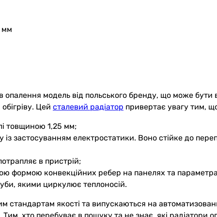
5 мм
в опалення модель від польського бренду, що може бути
 обігріву. Цей
сталевий радіатор
привертає увагу тим, що
лі товщиною 1,25 мм;
 із застосуванням електростатики. Воно стійке до переп
 потрапляє в пристрій;
ною формою конвекційних ребер на панелях та параметра
уби, якими циркулює теплоносій.
м стандартам якості та випускаються на автоматизован
. Тим, хто перебуває в пошуку та не знає, які радіатори