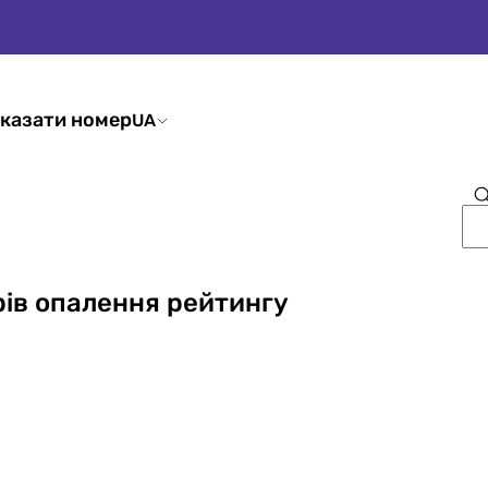
казати номер
UA
рів опалення рейтингу