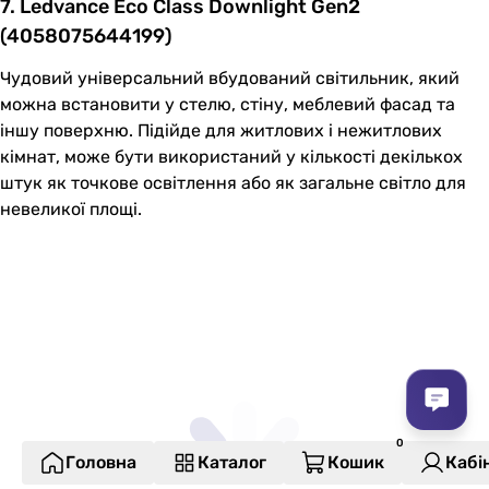
7. Ledvance Eco Class Downlight Gen2
(4058075644199)
Чудовий універсальний вбудований світильник, який
можна встановити у стелю, стіну, меблевий фасад та
іншу поверхню. Підійде для житлових і нежитлових
кімнат, може бути використаний у кількості декількох
штук як точкове освітлення або як загальне світло для
невеликої площі.
Головна
Каталог
Кошик
Кабі