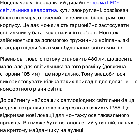
Модель має універсальний дизайн –
форма LED-
світильника квадратна
, кути заокруглені, розсіювач
білого кольору, оточений невеликою білою рамкою
корпусу. Це дає можливість гармонійно застосувати
світильник у багатьох стилях інтер'єрів. Монтаж
здійснюється за допомогою пружинних кріплень, які
стандартні для багатьох вбудованих світильників.
Рівень світлового потоку становить 480 лм, що досить
мало, але для світильника такого розміру (довжина
сторони 105 мм) – це нормально. Тому знадобиться
використовувати кілька таких приладів для досягнення
комфортного рівня світла.
До рейтингу найкращих світлодіодних світильників ця
модель потрапляє також через клас захисту IP55. Це
відкриває нові локації для монтажу освітлювального
приладу. Він може бути встановлений у ванній, на кухні,
на критому майданчику на вулиці.