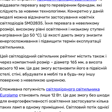
віддавати перевагу варто перевіреним брендам, які
слідують за новими технологіями. Конкретно у даній
моделі можна відзначити застосування новітніх
світлодіодів SMD2835. Їхня перевага в невеликому
розмірі, високому рівні освітлення і низькому ступені
нагрівання (до 50 °C). Ці якості дають змогу знизити
енергоспоживання і підвищити термін експлуатації
світильника.
Цей світлодіодний світильник рейтинг містить також і
через компактний розмір – діаметр 165 мм, а висота
всього 10 мм. Це дає змогу встановити його в підвісній
стелі, стіні, вбудувати в меблі та в будь-яку іншу
поверхню з невеликою шириною.
Споживана потужність
світлодіодного світильника
Eurolamp
становить лише 12 Вт. Це дає змогу без шкоди
для енергоефективності освітлення застосувати кілька
таких ламп в одному приміщенні. Світловий потік однієї