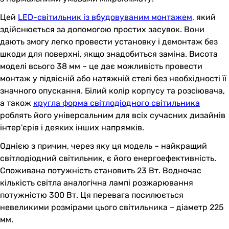
Цей
LED-світильник із вбудовуваним монтажем
, який
здійснюється за допомогою простих засувок. Вони
дають змогу легко провести установку і демонтаж без
шкоди для поверхні, якщо знадобиться заміна. Висота
моделі всього 38 мм – це дає можливість провести
монтаж у підвісній або натяжній стелі без необхідності її
значного опускання. Білий колір корпусу та розсіювача,
а також
кругла форма світлодіодного світильника
роблять його універсальним для всіх сучасних дизайнів
інтер'єрів і деяких інших напрямків.
Однією з причин, через яку ця модель – найкращий
світлодіодний світильник, є його енергоефективність.
Споживана потужність становить 23 Вт. Водночас
кількість світла аналогічна лампі розжарювання
потужністю 300 Вт. Ця перевага посилюється
невеликими розмірами цього світильника – діаметр 225
мм.