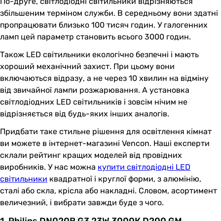
По-друге, світлодіодні світильники відрізняються
збільшеним терміном служби. В середньому вони здатні
пропрацювати близько 100 тисяч годин. У галогенних
ламп цей параметр становить всього 3000 годин.
Також LED світильники екологічно безпечні і мають
хороший механічний захист. При цьому вони
включаються відразу, а не через 10 хвилин на відміну
від звичайної лампи розжарювання. А установка
світлодіодних LED світильників і зовсім нічим не
відрізняється від будь-яких інших аналогів.
Придбати таке стильне рішення для освітлення кімнат
ви можете в інтернет-магазині Vencon. Наші експерти
склали рейтинг кращих моделей від провідних
виробників. У нас можна
купити світлодіодні LED
світильники
квадратної і круглої форми, з алюмінію,
сталі або скла, крісла або накладні. Словом, асортимент
величезний, і вибрати завжди буде з чого.
1. Philips DN020B G3 23W 3000К D200 GM