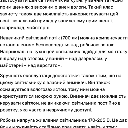
застосувати цей світильник на кухні, у ванній та інших
приміщеннях з високим рівнем вологи. Такий клас
захисту також дає можливість використовувати цей
освітлювальний прилад у запиленому приміщенні,
наприклад, майстерні.
Невеликий світловий потік (700 лм) можна компенсувати
встановленням безпосередньо над робочою зоною.
Наприклад, на кухні цей світильник підійде для монтажу
відразу над столом, у ванній – над дзеркалом, у
майстерні – над верстатом.
Зручність експлуатації досягається також і тим, що на
цьому світильнику є власний вимикач. Він також
оснащується вологозахистом, тому ним можна
користуватися мокрою рукою. Вимикач дає можливість
керувати світлом, не вмикаючи світильник постійно в
розетку, яка часто в незручному доступі.
Робоча напруга живлення світильника 170-265 В. Це дає
йому можливість стабільно працювати навіть у тому