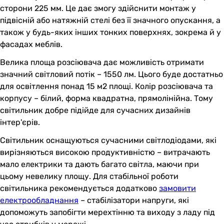
сторони 225 мм. Це дає змогу здійснити монтаж у
підвісній або натяжній стелі без її значного опускання, а
також у будь-яких інших тонких поверхнях, зокрема й у
фасадах меблів.
Велика площа розсіювача дає можливість отримати
значний світловий потік – 1550 лм. Цього буде достатньо
для освітлення понад 15 м2 площі. Колір розсіювача та
корпусу – білий, форма квадратна, прямолінійна. Тому
світильник добре підійде для сучасних дизайнів
інтер'єрів.
Світильник оснащуються сучасними світлодіодами, які
вирізняються високою продуктивністю – витрачають
мало електрики та дають багато світла, маючи при
цьому невелику площу. Для стабільної роботи
світильника рекомендується додатково
замовити
електрообладнання
– стабілізатори напруги, які
допоможуть запобігти мерехтінню та виходу з ладу під