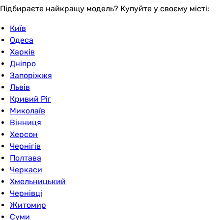
Підбираєте найкращу модель? Купуйте у своєму місті:
Київ
Одеса
Харків
Дніпро
Запоріжжя
Львів
Кривий Ріг
Миколаїв
Вінниця
Херсон
Чернігів
Полтава
Черкаси
Хмельницький
Чернівці
Житомир
Суми