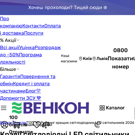
Хочеш прохолоди? Тицяй сюди ❄️
Про
компанію
Контакти
Оплата
і доставка
Послуги
% Акції
Всі акції
Уцінка
Розпродаж
0800
до -50%
Програма
Наші
Показати
Київ
Львів
лояльності
магазини
номер
Більше
Гарантія
Повернення та
обмін
Кредит і оплата
частинами
Блог
💛
Допомогти ЗСУ 💙
Каталог
100
Венкон Journal
ТОП 10: Рейтинг кращих світлодіодних LED світильників 2026
бонусів
Кошик порожній
Отримати
Кращі світлодіодні LED світильники