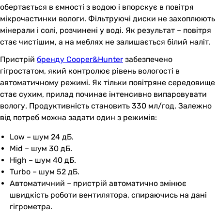
обертається в ємності з водою і впорскує в повітря
мікрочастинки вологи. Фільтруючі диски не захоплюють
мінерали і солі, розчинені у воді. Як результат – повітря
стає чистішим, а на меблях не залишається білий наліт.
Пристрій
бренду Cooper&Hunter
забезпечено
гігростатом, який контролює рівень вологості в
автоматичному режимі. Як тільки повітряне середовище
стає сухим, прилад починає інтенсивно випаровувати
вологу. Продуктивність становить 330 мл/год. Залежно
від потреб можна задати один з режимів:
Low – шум 24 дБ.
Mid – шум 30 дБ.
High – шум 40 дБ.
Turbo – шум 52 дБ.
Автоматичний – пристрій автоматично змінює
швидкість роботи вентилятора, спираючись на дані
гігрометра.