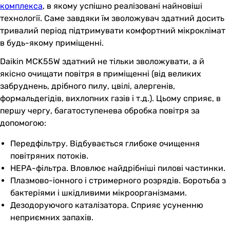
комплекса
, в якому успішно реалізовані найновіші
технології. Саме завдяки їм зволожувач здатний досить
тривалий період підтримувати комфортний мікроклімат
в будь-якому приміщенні.
Daikin MCK55W здатний не тільки зволожувати, а й
якісно очищати повітря в приміщенні (від великих
забруднень, дрібного пилу, цвілі, алергенів,
формальдегідів, вихлопних газів і т.д.). Цьому сприяє, в
першу чергу, багатоступенева обробка повітря за
допомогою:
Передфільтру. Відбувається глибоке очищення
повітряних потоків.
НЕРА-фільтра. Вловлює найдрібніші пилові частинки.
Плазмово-іонного і стримерного розрядів. Боротьба з
бактеріями і шкідливими мікроорганізмами.
Дезодоруючого каталізатора. Сприяє усуненню
неприємних запахів.