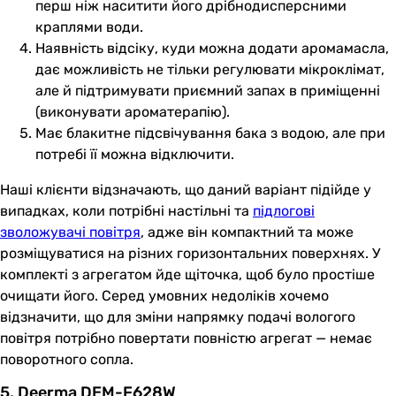
перш ніж наситити його дрібнодисперсними
краплями води.
Наявність відсіку, куди можна додати аромамасла,
дає можливість не тільки регулювати мікроклімат,
але й підтримувати приємний запах в приміщенні
(виконувати ароматерапію).
Має блакитне підсвічування бака з водою, але при
потребі її можна відключити.
Наші клієнти відзначають, що даний варіант підійде у
випадках, коли потрібні настільні та
підлогові
зволожувачі повітря
, адже він компактний та може
розміщуватися на різних горизонтальних поверхнях. У
комплекті з агрегатом йде щіточка, щоб було простіше
очищати його. Серед умовних недоліків хочемо
відзначити, що для зміни напрямку подачі вологого
повітря потрібно повертати повністю агрегат — немає
поворотного сопла.
5. Deerma DEM-F628W