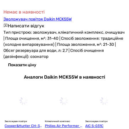
Немає в наявності
Зволожувач повітря Daikin MCK55W
Написати відгук
Тип пристрою: зволожувач, кліматичний комплекс, очищувач
| Площа очищення, м²: 31-40 | Спосіб зволоження: традиційне
(холодне випаровування) | Площа зволоження, м²: 21-30 |
Обсяг резервуара для води, л: 2,7 | Спосіб очищення
(дезінфекції): озонатор
Показати ціну
Аналоги Daikin MCK55W в наявності
Зволожувач повітря
Кліматичний комплекс
Зволожувач повітря
Зв
Cooper&Hunter CH-33
Philips Air Performer 9
AIC S-031C
G