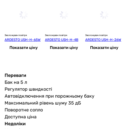
Зволожувач повітря
Зволожувач повітря
Зволожувач повітря
Зв
ARDESTO USH-H-65W
ARDESTO USH-H-4B
ARDESTO USH-H-26W
C
2
Показати ціну
Показати ціну
Показати ціну
Переваги
Бак на 5 л
Регулятор швидкості
Автовідключення при порожньому баку
Максимальний рівень шуму 35 дБ
Поворотне сопло
Доступна ціна
Недоліки