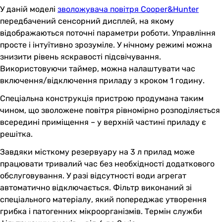
У даній моделі
зволожувача повітря Cooper&Hunter
передбачений сенсорний дисплей, на якому
відображаються поточні параметри роботи. Управління
просте і інтуїтивно зрозуміле. У нічному режимі можна
знизити рівень яскравості підсвічування.
Використовуючи таймер, можна налаштувати час
включення/відключення приладу з кроком 1 годину.
Спеціальна конструкція пристрою продумана таким
чином, що зволожене повітря рівномірно розподіляється
всередині приміщення – у верхній частині приладу є
решітка.
Завдяки місткому резервуару на 3 л прилад може
працювати тривалий час без необхідності додаткового
обслуговування. У разі відсутності води агрегат
автоматично відключається. Фільтр виконаний зі
спеціального матеріалу, який попереджає утворення
грибка і патогенних мікроорганізмів. Термін служби