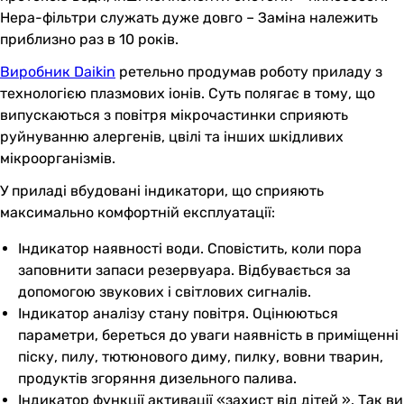
Нера-фільтри служать дуже довго – Заміна належить
приблизно раз в 10 років.
Виробник Daikin
ретельно продумав роботу приладу з
технологією плазмових іонів. Суть полягає в тому, що
випускаються з повітря мікрочастинки сприяють
руйнуванню алергенів, цвілі та інших шкідливих
мікроорганізмів.
У приладі вбудовані індикатори, що сприяють
максимально комфортній експлуатації:
Індикатор наявності води. Сповістить, коли пора
заповнити запаси резервуара. Відбувається за
допомогою звукових і світлових сигналів.
Індикатор аналізу стану повітря. Оцінюються
параметри, береться до уваги наявність в приміщенні
піску, пилу, тютюнового диму, пилку, вовни тварин,
продуктів згоряння дизельного палива.
Індикатор функції активації «захист від дітей ». Так ви