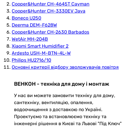
Cooper&Hunter CH-4645T Cayman
Cooper&Hunter CH-3330EV Java
Boneco U250
Deerma DEM-F628W
Cooper&Hunter CH-2630 Barbados
WetAir MH-204B
Xiaomi Smart Humidifier 2
Ardesto USH-M-BTN-4L-W
Philips HU2716/10
Основні критерії відбору зволожувачів повітря
ВЕНКОН - техніка для дому і монтаж
У нас ви можете замовити техніку для дому,
сантехніку, вентиляцію, опалення,
водоочищення з доставкою по Україні.
Проектуємо та встановлюємо техніку та
інженерні рішення в Києві та Львові "Під Ключ"