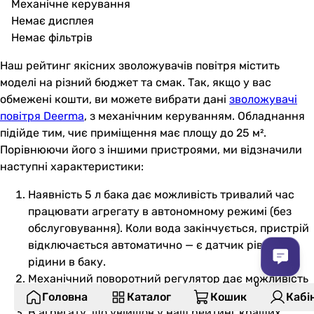
Механічне керування
Немає дисплея
Немає фільтрів
Наш рейтинг якісних зволожувачів повітря містить
моделі на різний бюджет та смак. Так, якщо у вас
обмежені кошти, ви можете вибрати дані
зволожувачі
повітря Deerma
, з механічним керуванням. Обладнання
підійде тим, чиє приміщення має площу до 25 м².
Порівнюючи його з іншими пристроями, ми відзначили
наступні характеристики:
Наявність 5 л бака дає можливість тривалий час
працювати агрегату в автономному режимі (без
обслуговування). Коли вода закінчується, пристрій
відключається автоматично — є датчик рівня
рідини в баку.
Механічний поворотний регулятор дає можливість
впливати на інтенсивність зволоження.
Головна
Каталог
Кошик
Кабі
В агрегату, що увійшов у наш рейтинг кращих