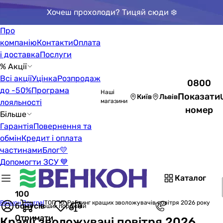
Хочеш прохолоди? Тицяй сюди ❄️
Про
компанію
Контакти
Оплата
і доставка
Послуги
% Акції
Всі акції
Уцінка
Розпродаж
0800
до -50%
Програма
Наші
Показати
Київ
Львів
лояльності
магазини
номер
Більше
Гарантія
Повернення та
обмін
Кредит і оплата
частинами
Блог
💛
Допомогти ЗСУ 💙
Каталог
100
Венкон Journal
ТОП 10: Рейтинг кращих зволожувачів повітря 2026 року
бонусів
Кошик порожній
Отримати
Кращі зволожувачі повітря 2026