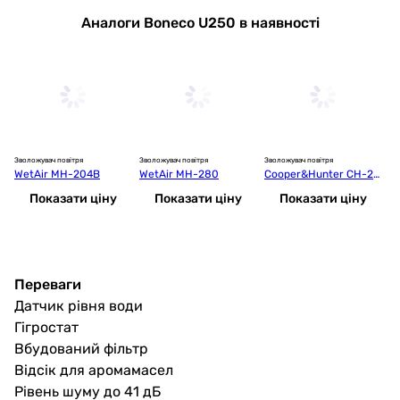
Аналоги Boneco U250 в наявності
Зволожувач повітря
Зволожувач повітря
Зволожувач повітря
Зв
WetAir MH-204B
WetAir MH-280
Cooper&Hunter CH-26
W
30 Barbados
Показати ціну
Показати ціну
Показати ціну
Переваги
Датчик рівня води
Гігростат
Вбудований фільтр
Відсік для аромамасел
Рівень шуму до 41 дБ