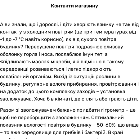
Контакти магазину
А ви знали, що і дорослі, і діти хворіють взимку не так від
контакту з холодним повітрям (це при температурах від
-1 до -7 °C навіть корисно), як від сухого повітря
будинку? Пересушене повітря подразнює слизову
оболонку горла і носа, послаблює імунітет, а
«підливають масла» мікроби, які відмінно в такому
середовищі розвиваються і легко підкорюють
ослаблений організм. Вихід із ситуації: рослини в
будинку, регулярне вологе прибирання, провітрювання і
на додаток до цього комплексу заходів – установка
зволожувача. Хоча б в кімнаті, де сплять або грають діти.
Разом зі зволожувачем бажано придбати гігрометр – це
щоб не переборщити з зволоженням. Оптимальний
показник вологості повітря в будинку – 50-60%, що вище
– то вже середовище для грибків і бактерій. Вкрай