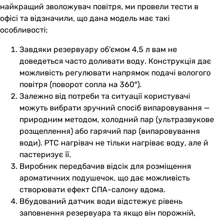
найкращий зволожувач повітря, ми провели тести в
офісі та відзначили, що дана модель має такі
особливості:
Завдяки резервуару об'ємом 4,5 л вам не
доведеться часто доливати воду. Конструкція дає
можливість регулювати напрямок подачі вологого
повітря (поворот сопла на 360°).
Залежно від потреби та ситуації користувачі
можуть вибрати зручний спосіб випаровування —
природним методом, холодний пар (ультразвукове
розщеплення) або гарячий пар (випаровування
води). РТС нагрівач не тільки нагріває воду, але й
пастеризує її.
Виробник передбачив відсік для розміщення
ароматичних подушечок, що дає можливість
створювати ефект СПА-салону вдома.
Вбудований датчик води відстежує рівень
заповнення резервуара та якщо він порожній,