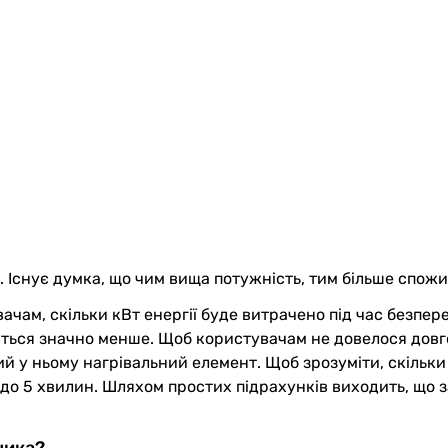
 Існує думка, що чим вища потужність, тим більше спожив
чам, скільки кВт енергії буде витрачено під час безпер
ється значно менше. Щоб користувачам не довелося довго
ий у ньому нагрівальний елемент. Щоб зрозуміти, скільк
до 5 хвилин. Шляхом простих підрахунків виходить, що з