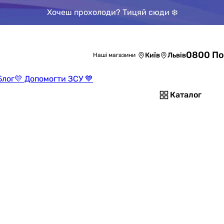
Хочеш прохолоди? Тицяй сюди ❄️
0800 По
Київ
Львів
Наші магазини
Блог
💛 Допомогти ЗСУ 💙
Каталог