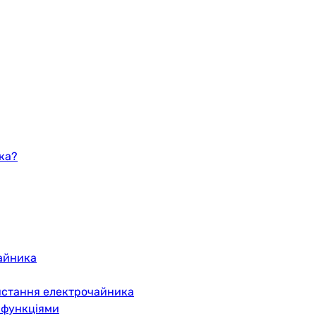
ка?
чайника
ристання електрочайника
 функціями