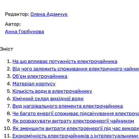
Редактор:
Олена Адамчук
Автор:
Анна Горбунова
Зміст
На що впливає потужність електрочайника
Від чого залежить споживання електричного чайни
Об’єм електрочайника
Матеріал корпусу
Кількість води в електрочайнику
Хімічний склад вихідної води
Вид нагрівального елемента електрочайника
Чи багато енергії споживає підсвічування електро
Як розрахувати витрату електроенергії чайником
Як зменшити витрати електроенергії під час вико
Економічність електрочайників з інтелектуальними