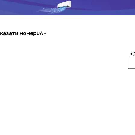
казати номер
UA