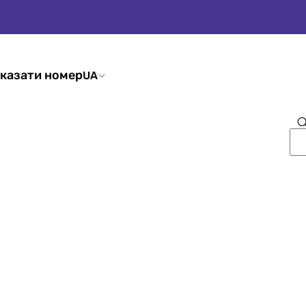
казати номер
UA