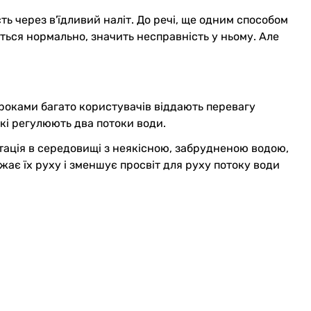
ь через в'їдливий наліт. До речі, ще одним способом
ться нормально, значить несправність у ньому. Але
 роками багато користувачів віддають перевагу
які регулюють два потоки води.
атація в середовищі з неякісною, забрудненою водою,
ажає їх руху і зменшує просвіт для руху потоку води