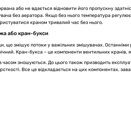
рвана або не вдається відновити його пропускну здатніст
увача без аератора. Якщо без нього температура регулює
ористуватися краном тривалий час без нього.
жа або кран-букси
ди, що змішує потоки у важільних змішувачах. Останніми
говічний. Кран-букса – це компоненти вентильних кранів, 
и з часом зношуються. До цього також призводить експлу
жорсткості. Все це відкладається на цих компонентах, зав