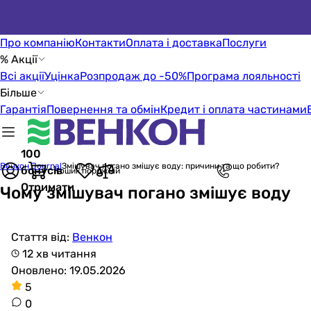
Про компанію
Контакти
Оплата і доставка
Послуги
% Акції
Всі акції
Уцінка
Розпродаж до -50%
Програма лояльності
Більше
Гарантія
Повернення та обмін
Кредит і оплата частинами
100
Венкон Journal
Змішувач погано змішує воду: причини та що робити?
бонусів
Кошик порожній
Отримати
Чому змішувач погано змішує воду
Стаття від:
Венкон
12 хв читання
Оновлено: 19.05.2026
5
0