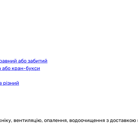
правний або забитий
а або кран-букси
в різний
хніку, вентиляцію, опалення, водоочищення з доставкою 