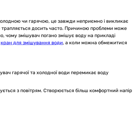
 холодною чи гарячою, це завжди неприємно і викликає
е трапляється досить часто. Причиною проблеми може
о, чому змішувач погано змішує воду на прикладі
й
кран для змішування води
, а коли можна обмежитися
увач гарячої та холодної води перемикає воду
шується з повітрям. Створюється більш комфортний напір