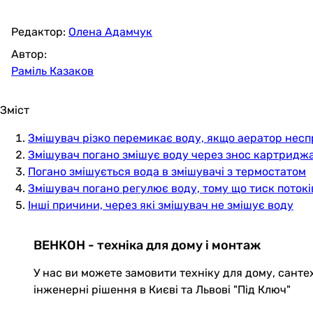
Редактор:
Олена Адамчук
Автор:
Раміль Казаков
Зміст
Змішувач різко перемикає воду, якщо аератор нес
Змішувач погано змішує воду через знос картридж
Погано змішується вода в змішувачі з термостатом
Змішувач погано регулює воду, тому що тиск потокі
Інші причини, через які змішувач не змішує воду
ВЕНКОН - техніка для дому і монтаж
У нас ви можете замовити техніку для дому, санте
інженерні рішення в Києві та Львові "Під Ключ"