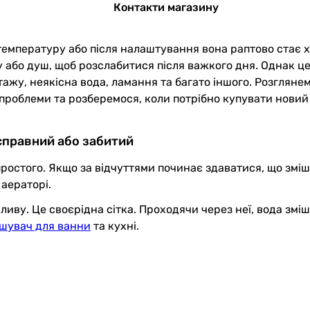
Контакти магазину
 температуру або після налаштування вона раптово стає
 або душ, щоб розслабитися після важкого дня. Однак ц
жу, неякісна вода, ламання та багато іншого. Розглянем
ї проблеми та розберемося, коли потрібно купувати нови
справний або забитий
ростого. Якщо за відчуттями починає здаватися, що зміш
 аераторі.
иву. Це своєрідна сітка. Проходячи через неї, вода змі
ішувач для ванни
та кухні.