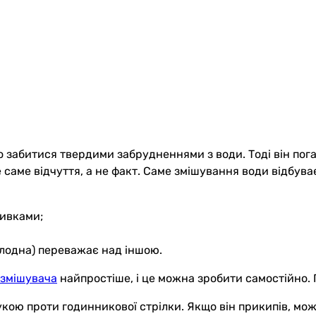
о забитися твердими забрудненнями з води. Тоді він по
саме відчуття, а не факт. Саме змішування води відбува
ривками;
холодна) переважає над іншою.
 змішувача
найпростіше, і це можна зробити самостійно. 
 рукою проти годинникової стрілки. Якщо він прикипів, 