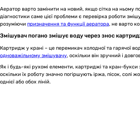
Аератор варто замінити на новий, якщо сітка на ньому по
діагностики саме цієї проблеми є перевірка роботи зміш
розуміючи
призначення та функції аератора
, не варто к
Змішувач погано змішує воду через знос картрид
Картридж у крані – це перемикач холодної та гарячої во
одноважільному змішувачу
, оскільки він зручний і дов
Як і будь-які рухомі елементи, картриджі та кран-букс
оскільки їх роботу значно погіршують іржа, пісок, солі 
однієї або обох ліній.