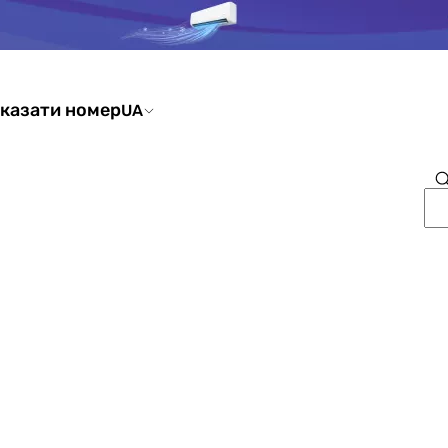
казати номер
UA