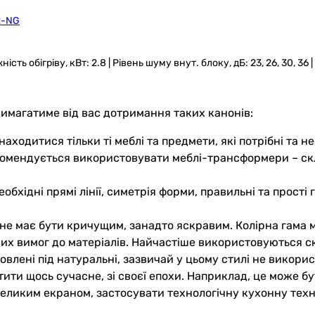
2-NG
ть обігріву, кВт: 2.8 | Рівень шуму внут. блоку, дБ: 23, 26, 30, 36
имагатиме від вас дотримання таких канонів:
знаходитися тільки ті меблі та предмети, які потрібні та 
рекомендується використовувати меблі-трансформери – ск
обхідні прямі лінії, симетрія форми, правильні та прості
о не має бути кричущим, занадто яскравим. Колірна гама м
их вимог до матеріалів. Найчастіше використовуються ск
товлені під натуральні, зазвичай у цьому стилі не викори
стити щось сучасне, зі своєї епохи. Наприклад, це може 
 великим екраном, застосувати технологічну кухонну техн