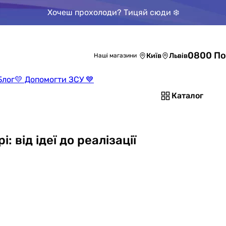
Хочеш прохолоди? Тицяй сюди ❄️
0800 По
Київ
Львів
Наші магазини
Блог
💛 Допомогти ЗСУ 💙
Каталог
: від ідеї до реалізації