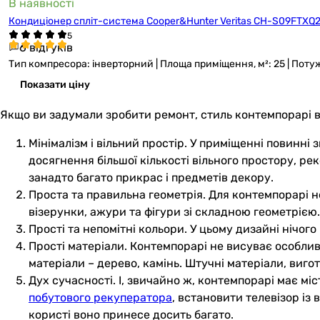
В наявності
Кондиціонер спліт-система Cooper&Hunter Veritas CH-S09FTXQ
6 відгуків
Тип компресора: інверторний | Площа приміщення, м²: 25 | Потужніс
Показати ціну
Якщо ви задумали зробити ремонт, стиль контемпорарі в
Мінімалізм і вільний простір. У приміщенні повинні 
досягнення більшої кількості вільного простору, 
занадто багато прикрас і предметів декору.
Проста та правильна геометрія. Для контемпорарі не
візерунки, ажури та фігури зі складною геометрією.
Прості та непомітні кольори. У цьому дизайні нічог
Прості матеріали. Контемпорарі не висуває особлив
матеріали – дерево, камінь. Штучні матеріали, виго
Дух сучасності. І, звичайно ж, контемпорарі має мі
побутового рекуператора
, встановити телевізор із
користі воно принесе досить багато.