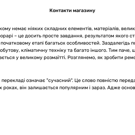
Контакти магазину
кому немає ніяких складних елементів, матеріалів, велик
мпорарі – це досить просте завдання, результатом якого 
очатковому етапі багатьох особливостей. Заздалегідь по
бутову, кліматичну техніку та багато іншого. Тим паче,
увається у великому розмаїтті. Розглянемо, як зробити р
в перекладі означає "сучасний". Це слово повністю перед
роках, він залишається популярним і зараз. Адже основна