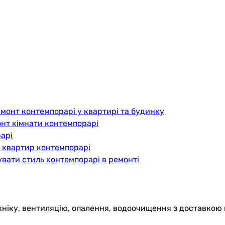
емонт контемпорарі у квартирі та будинку
онт кімнати контемпорарі
арі
т квартир контемпорарі
увати стиль контемпорарі в ремонті
хніку, вентиляцію, опалення, водоочищення з доставкою 