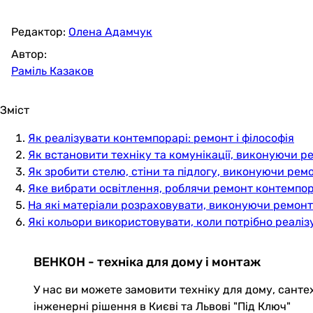
Редактор:
Олена Адамчук
Автор:
Раміль Казаков
Зміст
Як реалізувати контемпорарі: ремонт і філософія
Як встановити техніку та комунікації, виконуючи р
Як зробити стелю, стіни та підлогу, виконуючи рем
Яке вибрати освітлення, роблячи ремонт контемпор
На які матеріали розраховувати, виконуючи ремон
Які кольори використовувати, коли потрібно реаліз
ВЕНКОН - техніка для дому і монтаж
У нас ви можете замовити техніку для дому, санте
інженерні рішення в Києві та Львові "Під Ключ"