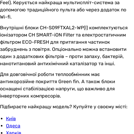
Feel). Керується найкраща мультиспліт-система за
допомогою традиційного пульта або через додаток по
Wi-fi.
Внутрішні блоки CH-S09FTXAL2-WP(I) комплектуються
іонізатором CH SMART-iON Filter та електростатичним
фільтром ECO-FRESH для притягання частинок
забруднень з повітря. Опціонально можна встановити
один з додаткових фільтрів – проти запаху, бактерій,
нанотитановий антихімічний каталізатор та інші.
Для довговічної роботи теплообмінник має
антикорозійне покриття Green fin. А також блоки
оснащені стабілізацією напруги, що важливо для
інверторних компресорів.
Підбираєте найкращу модель? Купуйте у своєму місті:
Київ
Одеса
Харків