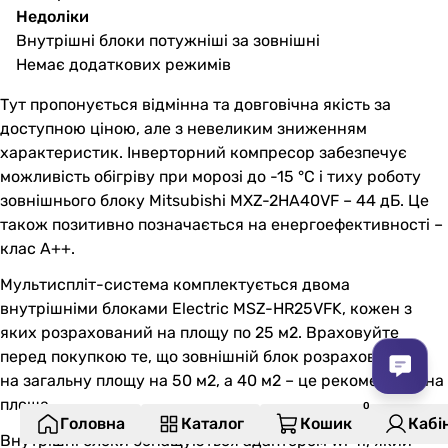
Недоліки
Внутрішні блоки потужніші за зовнішні
Немає додаткових режимів
Тут пропонується відмінна та довговічна якість за
доступною ціною, але з невеликим зниженням
характеристик. Інверторний компресор забезпечує
можливість обігріву при морозі до -15 °C і тиху роботу
зовнішнього блоку Mitsubishi MXZ-2HA40VF – 44 дБ. Це
також позитивно позначається на енергоефективності –
клас A++.
Мультиспліт-система комплектується двома
внутрішніми блоками Electric MSZ-HR25VFK, кожен з
яких розрахований на площу по 25 м2. Враховуйте
перед покупкою те, що зовнішній блок розраховується
на загальну площу на 50 м2, а 40 м2 – це рекомендована
площа.
Головна
Каталог
Кошик
Кабі
Внутрішні блоки оснащуються адаптером Wi-fi, який