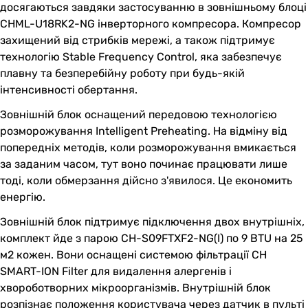
досягаються завдяки застосуванню в зовнішньому блоці
CHML-U18RK2-NG інверторного компресора. Компресор
захищений від стрибків мережі, а також підтримує
технологію Stable Frequency Control, яка забезпечує
плавну та безперебійну роботу при будь-якій
інтенсивності обертання.
Зовнішній блок оснащений передовою технологією
розморожування Intelligent Preheating. На відміну від
попередніх методів, коли розморожування вмикається
за заданим часом, тут воно починає працювати лише
тоді, коли обмерзання дійсно з'явилося. Це економить
енергію.
Зовнішній блок підтримує підключення двох внутрішніх,
комплект йде з парою CH-S09FTXF2-NG(I) по 9 BTU на 25
м2 кожен. Вони оснащені системою фільтрації CH
SMART-ION Filter для видалення алергенів і
хвороботворних мікроорганізмів. Внутрішній блок
розпізнає положення користувача через датчик в пульті