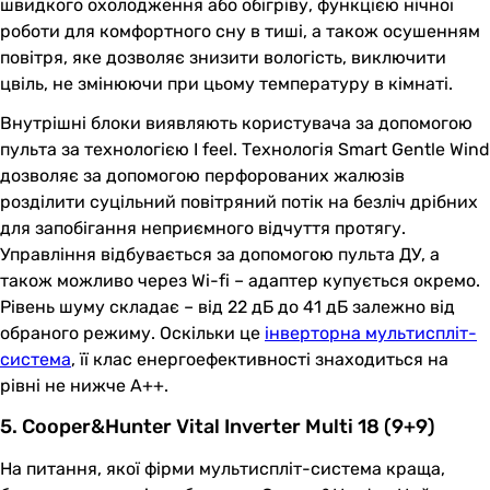
швидкого охолодження або обігріву, функцією нічної
роботи для комфортного сну в тиші, а також осушенням
повітря, яке дозволяє знизити вологість, виключити
цвіль, не змінюючи при цьому температуру в кімнаті.
Внутрішні блоки виявляють користувача за допомогою
пульта за технологією I feel. Технологія Smart Gentle Wind
дозволяє за допомогою перфорованих жалюзів
розділити суцільний повітряний потік на безліч дрібних
для запобігання неприємного відчуття протягу.
Управління відбувається за допомогою пульта ДУ, а
також можливо через Wi-fi – адаптер купується окремо.
Рівень шуму складає – від 22 дБ до 41 дБ залежно від
обраного режиму. Оскільки це
інверторна мультиспліт-
система
, її клас енергоефективності знаходиться на
рівні не нижче A++.
5. Cooper&Hunter Vital Inverter Multi 18 (9+9)
На питання, якої фірми мультиспліт-система краща,