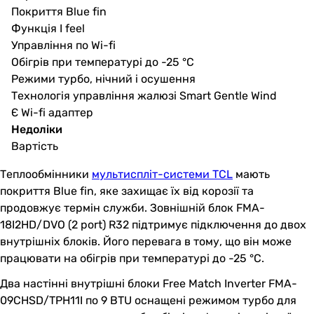
Покриття Blue fin
Функція I feel
Управління по Wi-fi
Обігрів при температурі до -25 °C
Режими турбо, нічний і осушення
Технологія управління жалюзі Smart Gentle Wind
Є Wi-fi адаптер
Недоліки
Вартість
Теплообмінники
мультиспліт-системи TCL
мають
покриття Blue fin, яке захищає їх від корозії та
продовжує термін служби. Зовнішній блок FMA-
18I2HD/DVO (2 port) R32 підтримує підключення до двох
внутрішніх блоків. Його перевага в тому, що він може
працювати на обігрів при температурі до -25 °C.
Два настінні внутрішні блоки Free Match Inverter FMA-
09CHSD/TPH11I по 9 BTU оснащені режимом турбо для