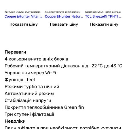
Комплект мульти-спліт системи
Комплект мульти-спліт системи
Комплект мульти-спліт системи
Ко
Cooper&Hunter Vital In
Cooper&Hunter Nature 
TCL BreezeIN TPH11 M
B
verter Multi 18 (9+9)
White Multi 18 (9+9)
ulti 18 (9+9)
iU
Показати ціну
Показати ціну
Показати ціну
Переваги
4 кольори внутрішніх блоків
Робочий температурний діапазон від -22 °C до 43 °C
Управління через Wi-Fi
Функція I feel
Режими турбо та нічний
Автоматичний режим
Стабілізація напруги
Покриття теплообмінника Green fin
Три ступені фільтрації
Недоліки
Один з фільтрів при необхідності потрібно купувати