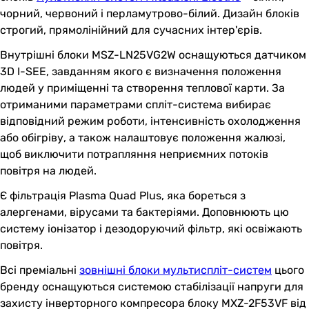
чорний, червоний і перламутрово-білий. Дизайн блоків
строгий, прямолінійний для сучасних інтер'єрів.
Внутрішні блоки MSZ-LN25VG2W оснащуються датчиком
3D I-SEE, завданням якого є визначення положення
людей у приміщенні та створення теплової карти. За
отриманими параметрами спліт-система вибирає
відповідний режим роботи, інтенсивність охолодження
або обігріву, а також налаштовує положення жалюзі,
щоб виключити потрапляння неприємних потоків
повітря на людей.
Є фільтрація Plasma Quad Plus, яка бореться з
алергенами, вірусами та бактеріями. Доповнюють цю
систему іонізатор і дезодоруючий фільтр, які освіжають
повітря.
Всі преміальні
зовнішні блоки мультиспліт-систем
цього
бренду оснащуються системою стабілізації напруги для
захисту інверторного компресора блоку MXZ-2F53VF від