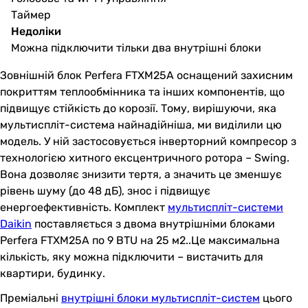
Таймер
Недоліки
Можна підключити тільки два внутрішні блоки
Зовнішній блок Perfera FTXM25A оснащений захисним
покриттям теплообмінника та інших компонентів, що
підвищує стійкість до корозії. Тому, вирішуючи, яка
мультиспліт-система найнадійніша, ми виділили цю
модель. У ній застосовується інверторний компресор з
технологією хитного ексцентричного ротора – Swing.
Вона дозволяє знизити тертя, а значить це зменшує
рівень шуму (до 48 дБ), знос і підвищує
енергоефективність. Комплект
мультиспліт-системи
Daikin
поставляється з двома внутрішніми блоками
Perfera FTXM25A по 9 BTU на 25 м2..Це максимальна
кількість, яку можна підключити – вистачить для
квартири, будинку.
Преміальні
внутрішні блоки мультиспліт-систем
цього