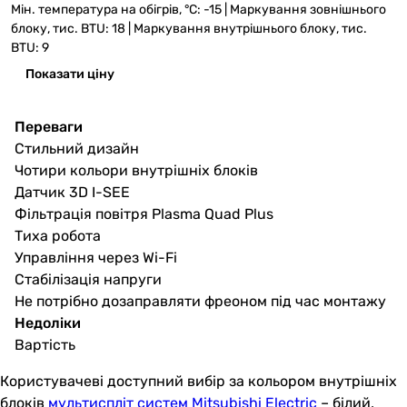
Мін. температура на обігрів, °C: -15 | Маркування зовнішнього
блоку, тис. BTU: 18 | Маркування внутрішнього блоку, тис.
BTU: 9
Показати ціну
Переваги
Стильний дизайн
Чотири кольори внутрішніх блоків
Датчик 3D I-SEE
Фільтрація повітря Plasma Quad Plus
Тиха робота
Управління через Wi-Fi
Стабілізація напруги
Не потрібно дозаправляти фреоном під час монтажу
Недоліки
Вартість
Користувачеві доступний вибір за кольором внутрішніх
блоків
мультиспліт систем Mitsubishi Electric
– білий,