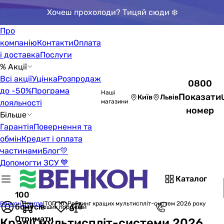
Хочеш прохолоди? Тицяй сюди ❄️
Про
компанію
Контакти
Оплата
і доставка
Послуги
% Акції
Всі акції
Уцінка
Розпродаж
0800
до -50%
Програма
Наші
Показати
Київ
Львів
лояльності
магазини
номер
Більше
Гарантія
Повернення та
обмін
Кредит і оплата
частинами
Блог
💛
Допомогти ЗСУ 💙
Каталог
100
Венкон Journal
ТОП 10: Рейтинг кращих мультиспліт-систем 2026 року
бонусів
Кошик порожній
Отримати
Кращі мультиспліт-системи 2026