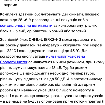
окремо
Комплект здатний обслуговувати дві кімнати, площею
кожна до 25 м². У розпорядженні покупців вибір
кондиціонера на дві кімнати
за кольором внутрішніх
блоків – білий, сріблястий, чорний або золотий.
Зовнішній блок CHML-U18RK2-NG може працювати в
широкому діапазоні температур – обігрівати при морозі
до -22 °C і охолоджувати при спеці до 43 °C. Для
комфортної експлуатації
мультиспліт-система
Cooper&Hunter
оснащується нічним режимом, при якому
рівень шуму знижується до 18 дБ. Турбо режим
допоможе швидко досягти необхідної температури,
рівень шуму підвищується до 50 дБ. А в автоматичному
режимі кондиціонер вибирає відповідний алгоритм
роботи для наявних умов. Для більшого комфорту в
пульті є датчик, що показує розташування користувачів
– в це місце не будуть спрямовані прямі потоки повітря (I