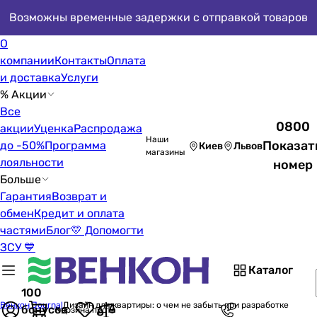
Возможны временные задержки с отправкой товаров
О
компании
Контакты
Оплата
и доставка
Услуги
% Акции
Все
0800
акции
Уценка
Распродажа
Наши
Показат
до -50%
Программа
Киев
Львов
магазины
лояльности
номер
Больше
Гарантия
Возврат и
обмен
Кредит и оплата
частями
Блог
💛 Допомогти
ЗСУ 💙
Каталог
100
Венкон Journal
Дизайн для квартиры: о чем не забыть при разработке
бонусов
Корзина пуста