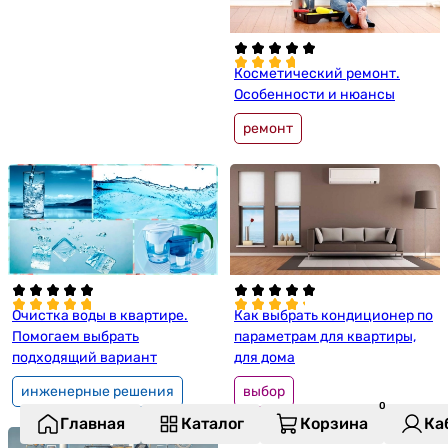
Косметический ремонт.
Особенности и нюансы
ремонт
Очистка воды в квартире.
Как выбрать кондиционер по
Помогаем выбрать
параметрам для квартиры,
подходящий вариант
для дома
инженерные решения
выбор
Главная
Каталог
Корзина
Ка