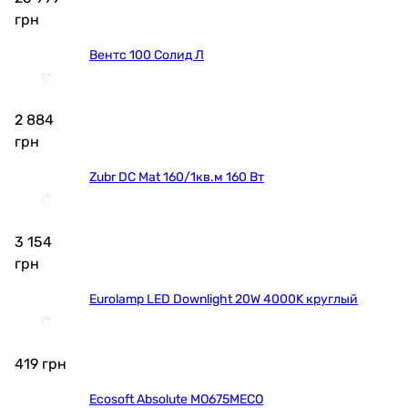
грн
Вентс 100 Солид Л
2 884
грн
Zubr DC Mat 160/1кв.м 160 Вт
3 154
грн
Eurolamp LED Downlight 20W 4000K круглый
419
грн
Ecosoft Absolute MO675MECO