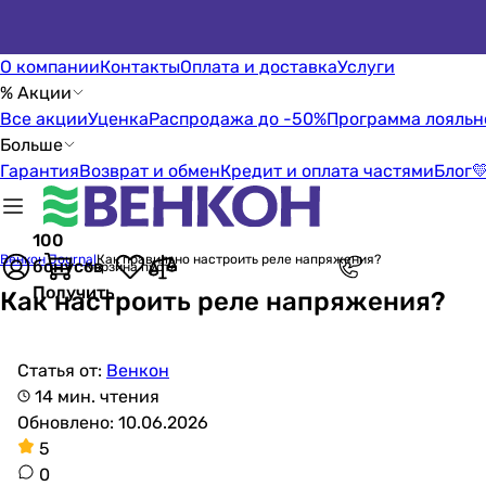
О компании
Контакты
Оплата и доставка
Услуги
% Акции
Все акции
Уценка
Распродажа до -50%
Программа лояльн
Больше
Гарантия
Возврат и обмен
Кредит и оплата частями
Блог

100
Венкон Journal
Как правильно настроить реле напряжения?
бонусов
Корзина пуста
Получить
Как настроить реле напряжения?
Статья от:
Венкон
14 мин. чтения
Обновлено: 10.06.2026
5
0