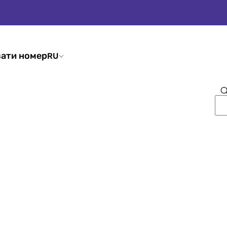
ати номер
RU