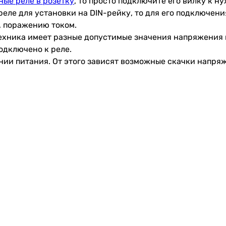
ные реле в розетку
, то просто подключите его вилку к н
 реле для установки на DIN-рейку, то для его подключен
, поражению током.
техника имеет разные допустимые значения напряжения 
одключено к реле.
инии питания. От этого зависят возможные скачки напря