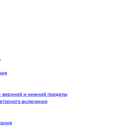
ь
ния
– верхний и нижний пределы
овторного включения
жения