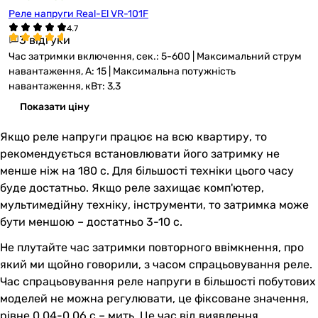
Реле напруги Real-El VR-101F
3 відгуки
Час затримки включення, сек.: 5-600 | Максимальний струм
навантаження, А: 15 | Максимальна потужність
навантаження, кВт: 3,3
Показати ціну
Якщо реле напруги працює на всю квартиру, то
рекомендується встановлювати його затримку не
менше ніж на 180 с. Для більшості техніки цього часу
буде достатньо. Якщо реле захищає комп'ютер,
мультимедійну техніку, інструменти, то затримка може
бути меншою – достатньо 3-10 с.
Не плутайте час затримки повторного ввімкнення, про
який ми щойно говорили, з часом спрацьовування реле.
Час спрацьовування реле напруги в більшості побутових
моделей не можна регулювати, це фіксоване значення,
рівне 0,04-0,06 с – мить. Це час від виявлення