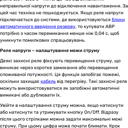
неправильної напруги до відключення навантаження. За
цей час техніка не пошкоджується. Якщо реле напруги
підключається до системи, де використовуються
блоки
автоматичного введення резерву
, то купувати АВР
потрібно з часом перемикання менше ніж 0,04 с, щоб
уникнути помилкових спрацьовувань.
Реле напруги – налаштування межи струму
Деякі захисні реле фіксують перевищення струму, що
виникає через коротке замикання або перевищення
споживаної потужності. Ця функція запобігає пожежі,
оскільки захищає
кабель
від перегріву. Такі захисні реле
можуть використовуватися як запобіжні автоматичні
вимикачі або дублювати їх.
Увійти в налаштування струму можна, якщо натиснути
або натиснути та утримувати кнопку On/Off. Відразу
після цього стрілками можна задати максимальні межі
струму. При цьому цифра може почати блимати. Крок