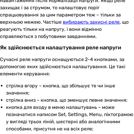
навантаження після нормалізації напруги. Якщо реле
захищає і за струмом, то налаштовує поріг
спрацьовування за цим параметром теж – тільки за
верхньою межею. Частіше
вибирають захисні реле
, що
реагують тільки на напругу, і вони відмінно
справляються з побутовими завданнями.
Як здійснюється налаштування реле напруги
Сучасні реле напруги оснащуються 2-4 кнопками, за
допомогою яких здійснюється налаштування. Це такі
елементи керування:
стрілка вгору – кнопка, що збільшує те чи інше
значення;
стрілка вниз – кнопка, що зменшує певне значення;
кнопка для входу в меню налаштувань – може
позначатися написом Set, Settings, Menu, піктограмою
у вигляді трьох ліній, шестерні або аналогічними
способами, присутня не на всіх реле;