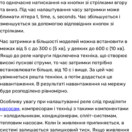
то одночасне натискання на кнопки зі стрілками вгору
та вниз. Під час налаштування часу затримки може
блимати літера t, time, s, seconds. Час збільшується і
зменшується за допомогою відповідних кнопок зі
стрілками.
Час затримки в більшості моделей можна встановити в
межах від 5 с до 300 с (5 хв), у деяких до 600 с (10 хв).
Якщо до реле напруги підключена техніка, що створює
високі пускові струми, то час затримки потрібно
встановлювати більше, від 10 с і вище. За цей час
увімкнеться решта техніки, а потім додасться це
навантаження. В результаті навантаження на мережу
буде розподілено рівномірно.
Особливу увагу при налаштуванні реле слід приділяти
насосам
, компресорам і техніці з такими компонентами
– холодильникам, кондиціонерам, спліт-системам,
тепловим насосам. Коли їх живлення припиняється, в
системі залишається залишковий тиск. Якщо живлення