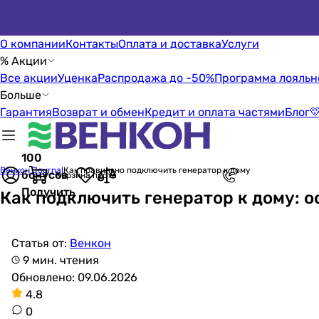
О компании
Контакты
Оплата и доставка
Услуги
% Акции
Все акции
Уценка
Распродажа до -50%
Программа лояльн
Больше
Гарантия
Возврат и обмен
Кредит и оплата частями
Блог

100
Венкон Journal
Как правильно подключить генератор к дому
бонусов
Корзина пуста
Получить
Как подключить генератор к дому: 
Статья от:
Венкон
9 мин. чтения
Обновлено: 09.06.2026
4.8
0