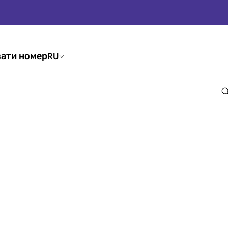
ати номер
RU