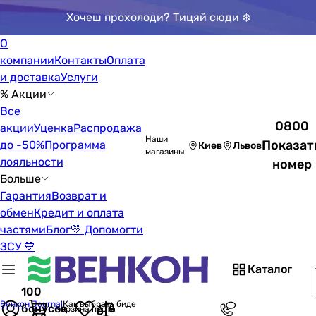
Хочеш прохолоди? Тицяй сюди ❄️
О
компании
Контакты
Оплата
и доставка
Услуги
% Акции
Все
0800
акции
Уценка
Распродажа
Наши
Показат
до -50%
Программа
Киев
Львов
магазины
лояльности
номер
Больше
Гарантия
Возврат и
обмен
Кредит и оплата
частями
Блог
💛 Допомогти
ЗСУ 💙
Каталог
100
Венкон Journal
Как выбрать биде
бонусов
Корзина пуста