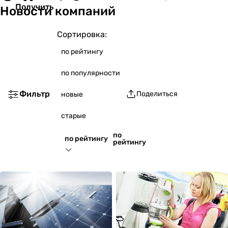
Получить
Новости компаний
Сортировка:
по рейтингу
по популярности
Фильтр
Поделиться
новые
старые
по
по рейтингу
рейтингу