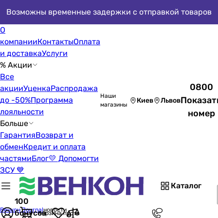
Возможны временные задержки с отправкой товаров
О
компании
Контакты
Оплата
и доставка
Услуги
% Акции
Все
0800
акции
Уценка
Распродажа
Наши
Показат
до -50%
Программа
Киев
Львов
магазины
лояльности
номер
Больше
Гарантия
Возврат и
обмен
Кредит и оплата
частями
Блог
💛 Допомогти
ЗСУ 💙
Каталог
100
Венкон Journal
новости
бонусов
Корзина пуста