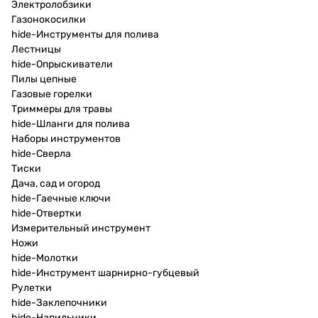
Электролобзики
Газонокосилки
hide-Инструменты для полива
Лестницы
hide-Опрыскиватели
Пилы цепные
Газовые горелки
Триммеры для травы
hide-Шланги для полива
Наборы инструментов
hide-Сверла
Тиски
Дача, сад и огород
hide-Гаечные ключи
hide-Отвертки
Измерительный инструмент
Ножи
hide-Молотки
hide-Инструмент шарнирно-губцевый
Рулетки
hide-Заклепочники
hide-Напильники