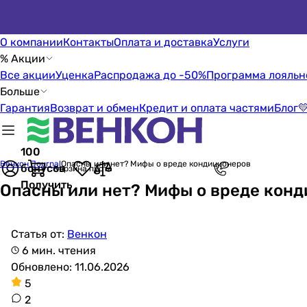
О компании
Контакты
Оплата и доставка
Услуги
% Акции
Все акции
Уценка
Распродажа до -50%
Программа лояльн
Больше
Гарантия
Возврат и обмен
Кредит и оплата частями
Блог

100
Венкон Journal
Опасны или нет? Мифы о вреде кондиционеров
бонусов
Корзина пуста
Получить
Опасны или нет? Мифы о вреде кон
Статья от:
Венкон
6 мин. чтения
Обновлено: 11.06.2026
5
2