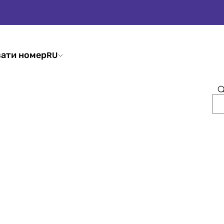
ати номер
RU