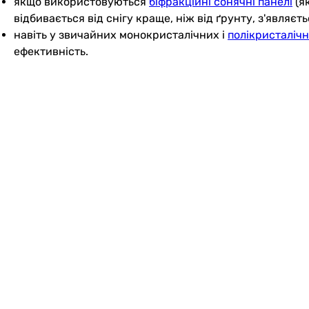
якщо використовуються
біфракційні сонячні панелі
(як
відбивається від снігу краще, ніж від ґрунту, з'являє
навіть у звичайних монокристалічних і
полікристаліч
ефективність.