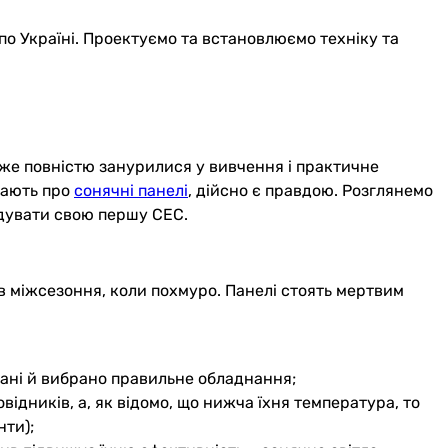
по Україні. Проектуємо та встановлюємо техніку та
вже повністю занурилися у вивчення і практичне
знають про
сонячні панелі
, дійсно є правдою. Розглянемо
удувати свою першу СЕС.
в міжсезоння, коли похмуро. Панелі стоять мертвим
нані й вибрано правильне обладнання;
ідників, а, як відомо, що нижча їхня температура, то
нти);