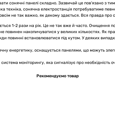
вати сонячні панелі складно. Зазвичай це пов'язано з ти
ь-яка техніка, сонячна електростанція потребуватиме пев
всім не так важко, як декому здається. Вся правда про с
я 1-2 рази на рік. Це не так вже й часто. Очищення пот
не повинен накопичуватися у великих кількостях. Як прав
жди повинні встановлюватися під кутом. У деяких випадк
ячну енергетику, оснащується панелями, що можуть злегк
истема моніторингу, яка сигналізує про необхідність о
Рекомендуємо товар