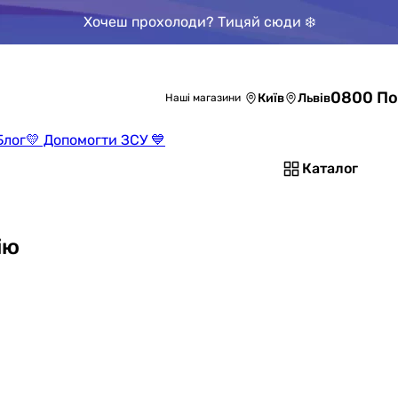
Хочеш прохолоди? Тицяй сюди ❄️
0800 По
Київ
Львів
Наші магазини
Блог
💛 Допомогти ЗСУ 💙
Каталог
ію