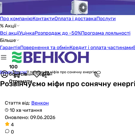
Про компанію
Контакти
Оплата і доставка
Послуги
% Акції
Всі акції
Уцінка
Розпродаж до -50%
Програма лояльності
Більше
Гарантія
Повернення та обмін
Кредит і оплата частинами
100
Венкон Journal
9 поширених міфів про сонячну енергію
бонусів
Кошик порожній
Отримати
Розвінчуємо міфи про сонячну енерг
Стаття від:
Венкон
10 хв читання
Оновлено: 09.06.2026
4
0