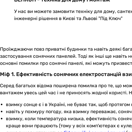
У нас ви можете замовити техніку для дому, санте
інженерні рішення в Києві та Львові "Під Ключ"
Проїжджаючи повз приватні будинки та навіть деякі баг
застосування сонячних панелей. Тоді як інші ще навіть 
основні помилки про сонячні панелі, які можуть призвес
Міф 1. Ефективність сонячних електростанцій вз
Серед багатьох відома поширена помилка про те, що мож
вантажем увесь цей час і не приносять жодної користі. На
взимку сонце є і в Україні, не буває так, щоб протягом
навіть у похмуру погоду, яка взимку переважає, соня
взимку, коли температура низька, ефективність сонячн
краще вони працюють (тому у всіх комп'ютерах є куле