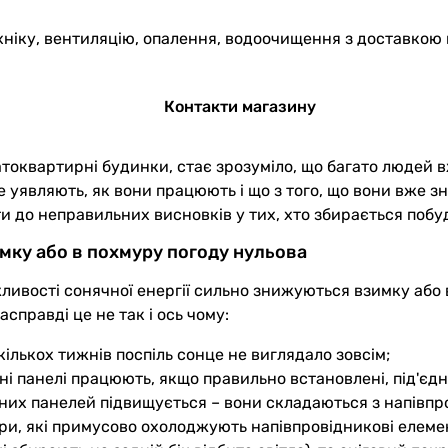
хніку, вентиляцію, опалення, водоочищення з доставкою 
Контакти магазину
атоквартирні будинки, стає зрозуміло, що багато людей 
не уявляють, як вони працюють і що з того, що вони вже 
ти до неправильних висновків у тих, хто збирається поб
имку або в похмуру погоду нульова
ливості сонячної енергії сильно знижуються взимку або 
справді це не так і ось чому:
 кількох тижнів поспіль сонце не виглядало зовсім;
чні панелі працюють, якщо правильно встановлені, під'єд
их панелей підвищується – вони складаються з напівпров
ри, які примусово охолоджують напівпровідникові елеме