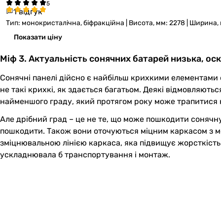
1 відгук
Тип: монокристалічна, біфракційна | Висота, мм: 2278 | Ширина, 
Показати ціну
Міф 3. Актуальність сонячних батарей низька, оск
Сонячні панелі дійсно є найбільш крихкими елементами с
не такі крихкі, як здається багатьом. Деякі відмовляють
найменшого граду, який протягом року може трапитися к
Але дрібний град – це не те, що може пошкодити сонячн
пошкодити. Також вони оточуються міцним каркасом з ме
зміцнювальною лінією каркаса, яка підвищує жорсткість к
ускладнювала б транспортування і монтаж.