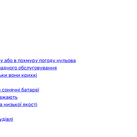
у або в похмуру погоду нульова
ладного обслуговування
ьки вони крихкі
о сонячні батареї
важають
а низької якості
удівлі