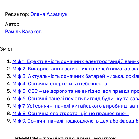
Редактор:
Олена Адамчук
Автор:
Раміль Казаков
Зміст
Міф 1. Ефективність сонячних електростанцій взимк
Міф 2. Використання сонячних панелей вимагає ск
Міф 3. Актуальність сонячних батарей низька, оскіл
Міф 4. Сонячна енергетика небезпечна
Міф 5. СЕС – це дорого та не вигідно: вся правда пр
Міф 6. Сонячні панелі псують вигляд будинку та за
Міф 7. Усі сонячні панелі китайського виробництва т
Міф 8. Сонячна електростанція не працює вночі
Міф 9. Сонячні панелі пошкоджують дах або фасад б
ВЕНКОН - техніка для дому і монтаж