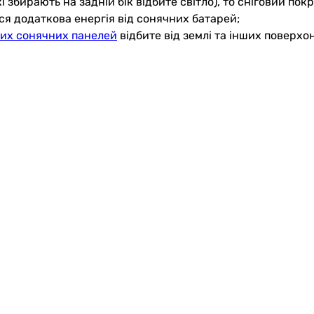
і збирають на задній бік відбите світло), то сніговий по
ться додаткова енергія від сонячних батарей;
них сонячних панелей
відбите від землі та інших поверхон