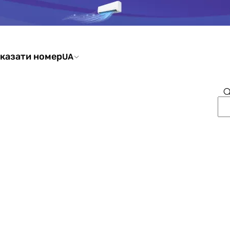
казати номер
UA