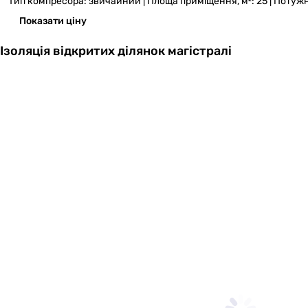
Тип компресора: звичайний | Площа приміщення, м²: 25 | Потужність
Показати ціну
Ізоляція відкритих ділянок магістралі