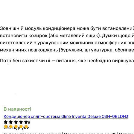
Зовнішній модуль кондиціонера може бути встановлений 
встановити козирок (або металевий ящик). Думки щодо йо
виготовлений з урахуванням можливих атмосферних впли
механічних пошкоджень (бурульки, штукатурка, обсипаєтьс
Потрібен захист чи ні — питання, яке необхідно вирішува
В наявності
Кондиціонер спліт-система Olmo Inventa Deluxe OSH-08LDH3
4 відгуки