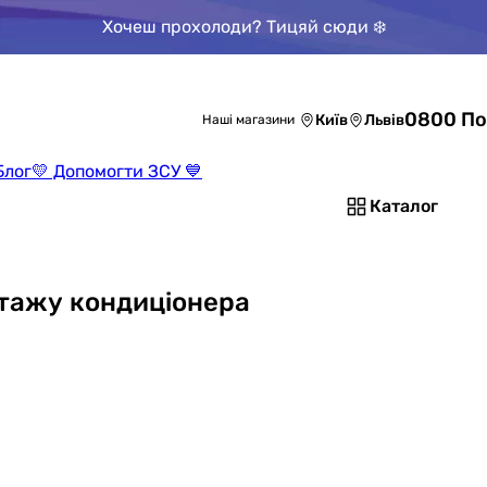
Хочеш прохолоди? Тицяй сюди ❄️
0800 По
Київ
Львів
Наші магазини
Блог
💛 Допомогти ЗСУ 💙
Каталог
нтажу кондиціонера