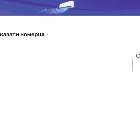
казати номер
UA