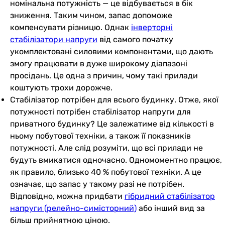
номінальна потужність — це відбувається в бік
зниження. Таким чином, запас допоможе
компенсувати різницю. Однак
інверторні
стабілізатори напруги
від самого початку
укомплектовані силовими компонентами, що дають
змогу працювати в дуже широкому діапазоні
просідань. Це одна з причин, чому такі прилади
коштують трохи дорожче.
Стабілізатор потрібен для всього будинку. Отже, якої
потужності потрібен стабілізатор напруги для
приватного будинку? Це залежатиме від кількості в
ньому побутової техніки, а також її показників
потужності. Але слід розуміти, що всі прилади не
будуть вмикатися одночасно. Одномоментно працює,
як правило, близько 40 % побутової техніки. А це
означає, що запас у такому разі не потрібен.
Відповідно, можна придбати
гібридний стабілізатор
напруги (релейно-симісторний)
або інший вид за
більш прийнятною ціною.