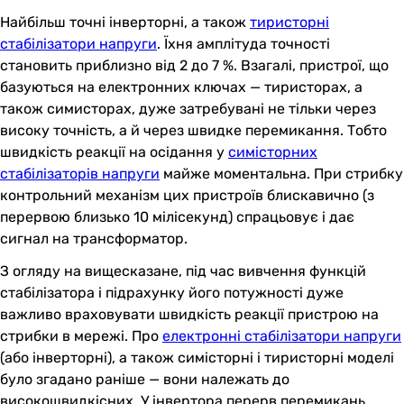
Найбільш точні інверторні, а також
тиристорні
стабілізатори напруги
. Їхня амплітуда точності
становить приблизно від 2 до 7 %. Взагалі, пристрої, що
базуються на електронних ключах — тиристорах, а
також симисторах, дуже затребувані не тільки через
високу точність, а й через швидке перемикання. Тобто
швидкість реакції на осідання у
симісторних
стабілізаторів напруги
майже моментальна. При стрибку
контрольний механізм цих пристроїв блискавично (з
перервою близько 10 мілісекунд) спрацьовує і дає
сигнал на трансформатор.
З огляду на вищесказане, під час вивчення функцій
стабілізатора і підрахунку його потужності дуже
важливо враховувати швидкість реакції пристрою на
стрибки в мережі. Про
електронні стабілізатори напруги
(або інверторні), а також симісторні і тиристорні моделі
було згадано раніше — вони належать до
високошвидкісних. У інвертора перерв перемикань