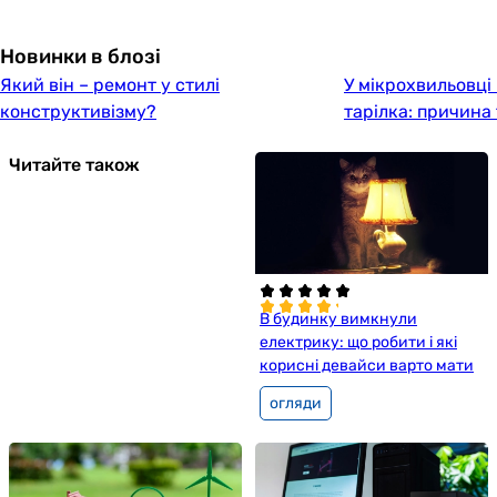
Новинки в блозі
Який він – ремонт у стилі
У мікрохвильовці
конструктивізму?
тарілка: причина
Читайте також
В будинку вимкнули
електрику: що робити і які
корисні девайси варто мати
огляди