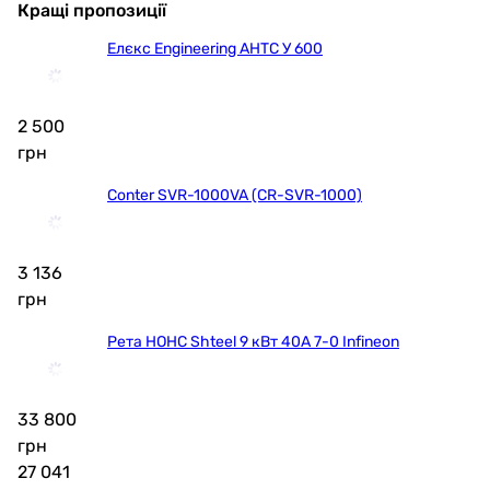
Кращі пропозиції
Елєкс Engineering АНТС У 600
2 500
грн
Conter SVR-1000VA (CR-SVR-1000)
3 136
грн
Рета HOHC Shteel 9 кВт 40А 7-0 Infineon
33 800
грн
27 041