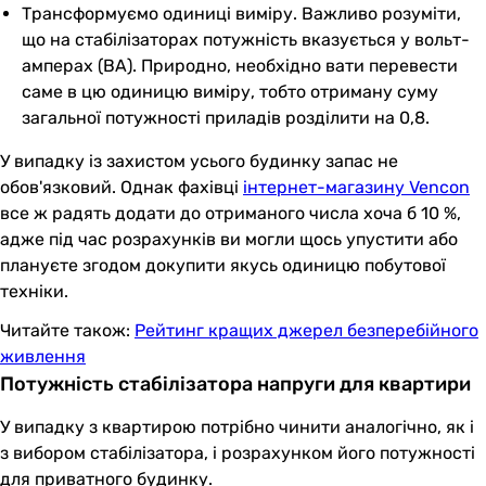
Трансформуємо одиниці виміру. Важливо розуміти,
що на стабілізаторах потужність вказується у вольт-
амперах (ВА). Природно, необхідно вати перевести
саме в цю одиницю виміру, тобто отриману суму
загальної потужності приладів розділити на 0,8.
У випадку із захистом усього будинку запас не
обов'язковий. Однак фахівці
інтернет-магазину Vencon
все ж радять додати до отриманого числа хоча б 10 %,
адже під час розрахунків ви могли щось упустити або
плануєте згодом докупити якусь одиницю побутової
техніки.
Читайте також:
Рейтинг кращих джерел безперебійного
живлення
Потужність стабілізатора напруги для квартири
У випадку з квартирою потрібно чинити аналогічно, як і
з вибором стабілізатора, і розрахунком його потужності
для приватного будинку.