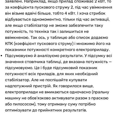
заявлені. Наприклад, якщо прилад споживає 2 кВт, то
за коефіцієнта пускового струму 2, під час увімкнення
він візьме вдвічі більше, тобто 4 кВт. І хоча стрибок
відбувається одномоментно, тільки під час активації,
але якщо стабілізатор не зможе забезпечити таку
потужність, то техніка так і залишиться не
ввімкненою. Так ось, у таблицю або список додаємо
КПК (коефіцієнт пускового струму) і множимо його на
показники потужності конкретного електроприладу.
Підсумовуємо й аналізуємо результати. У підсумку всі
значення стовпчика таблиці, де вказана потужність —
підсумовуємо. Це і буде підсумковий показник
потужності всіх приладів, для яких необхідний
стабілізатор. Але не поспішайте купувати
надпотужний пристрій. Як говорилося вище,
електроприлади не вмикаються одночасно (пральну
машину не обов'язково активувати разом з праскою
або пилососом), тому отриману суму потрібно
оптимізувати до прийнятних результатів.