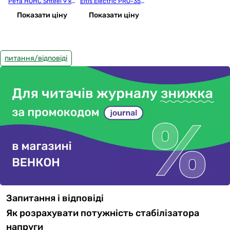
Рета HOHC Shteel 9 кВ
Eltis Electric PRO-350
т 40А 7-0 Infineon
VA LED
Показати ціну
Показати ціну
питання/відповіді
Запитання і відповіді
Як розрахувати потужність стабілізатора
напруги