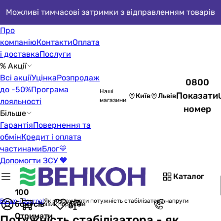
Можливі тимчасові затримки з відправленням товарів
Про
компанію
Контакти
Оплата
і доставка
Послуги
% Акції
Всі акції
Уцінка
Розпродаж
0800
до -50%
Програма
Наші
Показати
Київ
Львів
лояльності
магазини
номер
Більше
Гарантія
Повернення та
обмін
Кредит і оплата
частинами
Блог
💛
Допомогти ЗСУ 💙
Каталог
100
Венкон Journal
Як розрахувати потужність стабілізатора напруги
бонусів
Кошик порожній
Отримати
Потужність стабілізатора - як