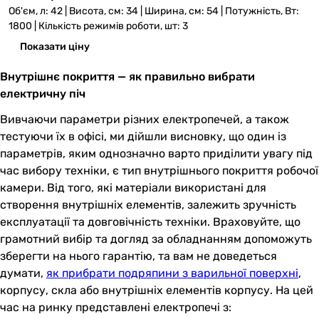
Об'єм, л: 42 | Висота, см: 34 | Ширина, см: 54 | Потужність, Вт:
1800 | Кількість режимів роботи, шт: 3
Показати ціну
Внутрішнє покриття — як правильно вибрати
електричну піч
Вивчаючи параметри різних електропечей, а також
тестуючи їх в офісі, ми дійшли висновку, що один із
параметрів, яким однозначно варто приділити увагу під
час вибору техніки, є тип внутрішнього покриття робочої
камери. Від того, які матеріали використані для
створення внутрішніх елементів, залежить зручність
експлуатації та довговічність техніки. Враховуйте, що
грамотний вибір та догляд за обладнанням допоможуть
зберегти на нього гарантію, та вам не доведеться
думати,
як прибрати подряпини з варильної поверхні
,
корпусу, скла або внутрішніх елементів корпусу. На цей
час на ринку представлені електропечі з: