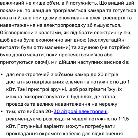
важливий не лише об'єм, а й потужність. Що вищий цей
показник, то швидше прогрівається камера та готується
їжа в ній, але при цьому споживання електроенергії та
навантаження на електропроводку збільшуються.
Обговорюючи з колегами, як підібрати електричну піч,
щоб вона була економічно вигідною (експлуатаційні
витрати були оптимальними) та зручною (не потрібно
було довго чекати, поки пропечеться м'ясо або
приготуються овочі), ми дійшли наступних висновків:
для електропечей з об'ємом камер до 20 літрів
достатньо нагрівальних елементів потужністю до 1
кВт. Такі пристрої зручні, щоб розігрівати їжу, їх
можна використовувати в будівлях, де стара
проводка та велике навантаження на мережу;
тим, хто вибрав 20-
30 літрові електропечі
,
рекомендуємо розглядати моделі потужністю 1-1,5
кВт. Потужніші варіанти можуть потребувати
прокладання окремого кабелю для підключення