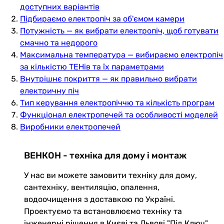
доступних варіантів
Підбираємо електропіч за об'ємом камери
Потужність — як вибрати електропіч, щоб готувати
смачно та недорого
Максимальна температура — вибираємо електропіч
за кількістю ТЕНів та їх параметрами
Внутрішнє покриття — як правильно вибрати
електричну піч
Тип керування електропіччю та кількість програм
Функціонал електропечей та особливості моделей
Виробники електропечей
ВЕНКОН - техніка для дому і монтаж
У нас ви можете замовити техніку для дому,
сантехніку, вентиляцію, опалення,
водоочищення з доставкою по Україні.
Проектуємо та встановлюємо техніку та
інженерні рішення в Києві та Львові "Під Ключ"