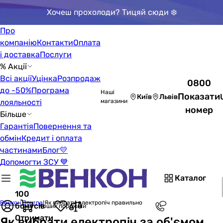
Хочеш прохолоди? Тицяй сюди ❄️
Про
компанію
Контакти
Оплата
і доставка
Послуги
% Акції
Всі акції
Уцінка
Розпродаж
0800
до -50%
Програма
Наші
Показати
Київ
Львів
лояльності
магазини
номер
Більше
Гарантія
Повернення та
обмін
Кредит і оплата
частинами
Блог
💛
Допомогти ЗСУ 💙
Каталог
100
Венкон Journal
Як вибрати електропіч правильно
бонусів
Кошик порожній
Отримати
Як вибрати електропіч за об'ємом