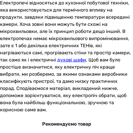
Електропечі відносяться до кухонної побутової техніки,
яка використовується для термічного впливу на
продукти, завдяки підвищенню температури всередині
камери. Хоча зовні вони можуть бути схожі на
мікрохвильовки, але їх принцип роботи дещо інший. В
електропечах немає мікрохвильового випромінювання,
зате є 1 або декілька електричних ТЕНів, які
нагріваються самі, прогрівають стіни та простір камери,
так само як і електричні
духові шафи
. Щоб вам було
простіше визначитися, яку електричну піч краще
вибрати, ми розберемо, за якими ознаками виробники
класифікують пристрої, та дамо низку практичних
порад. Сподіваємося матеріал, викладений нижче,
допоможе зорієнтуватися, яку електропіч обрати, щоб
вона була найбільш функціональною, зручною та
корисною саме вам.
Рекомендуємо товар