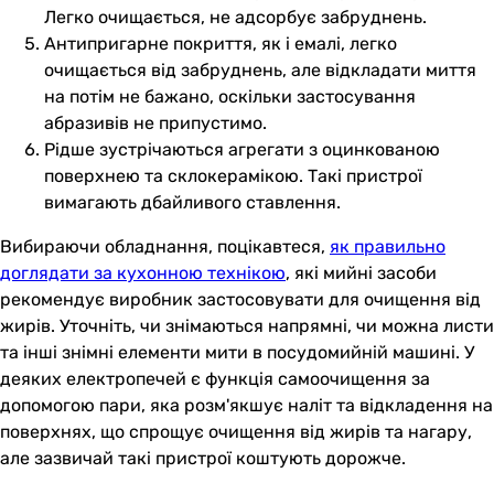
Легко очищається, не адсорбує забруднень.
Антипригарне покриття, як і емалі, легко
очищається від забруднень, але відкладати миття
на потім не бажано, оскільки застосування
абразивів не припустимо.
Рідше зустрічаються агрегати з оцинкованою
поверхнею та склокерамікою. Такі пристрої
вимагають дбайливого ставлення.
Вибираючи обладнання, поцікавтеся,
як правильно
доглядати за кухонною технікою
, які мийні засоби
рекомендує виробник застосовувати для очищення від
жирів. Уточніть, чи знімаються напрямні, чи можна листи
та інші знімні елементи мити в посудомийній машині. У
деяких електропечей є функція самоочищення за
допомогою пари, яка розм'якшує наліт та відкладення на
поверхнях, що спрощує очищення від жирів та нагару,
але зазвичай такі пристрої коштують дорожче.