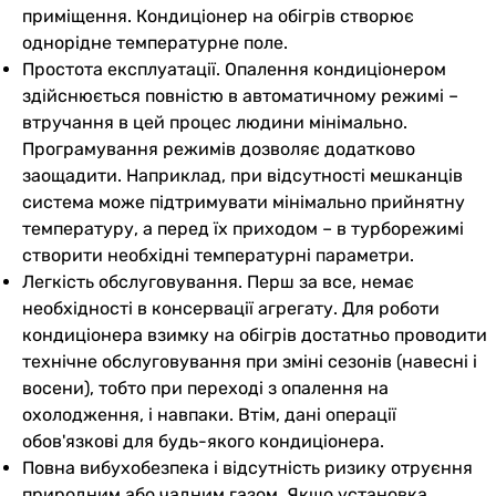
приміщення. Кондиціонер на обігрів створює
однорідне температурне поле.
Простота експлуатації. Опалення кондиціонером
здійснюється повністю в автоматичному режимі –
втручання в цей процес людини мінімально.
Програмування режимів дозволяє додатково
заощадити. Наприклад, при відсутності мешканців
система може підтримувати мінімально прийнятну
температуру, а перед їх приходом – в турборежимі
створити необхідні температурні параметри.
Легкість обслуговування. Перш за все, немає
необхідності в консервації агрегату. Для роботи
кондиціонера взимку на обігрів достатньо проводити
технічне обслуговування при зміні сезонів (навесні і
восени), тобто при переході з опалення на
охолодження, і навпаки. Втім, дані операції
обов'язкові для будь-якого кондиціонера.
Повна вибухобезпека і відсутність ризику отруєння
природним або чадним газом. Якщо установка