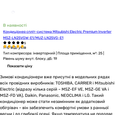
В наявності
Кондиціонер спліт-система Mitsubishi Electric Premium Inverter
MSZ-LN25VGW-E1/MUZ-LN25VG-E1
6 відгуків
Тип компресора: інверторний | Площа приміщення, м²: 25 |
Рівень шуму внут. блоку, дБ: 19
Показати ціну
Зимові кондиціонери вже присутні в модельних рядах
всіх провідних виробників: TOSHIBA, CARRIER і Mitsubishi
Electric (відразу кілька серій – MSZ-EF VE, MSZ-GE VA і
MSZ-FD VA), Daikin, Panasonic, NEOCLIMA і LG. Такий
кондиціонер може стати незамінним як додатковий
обігрівач – він забезпечить комфортні умови з ранньої
весни і до глибокої осені. Якщо температура не подолає