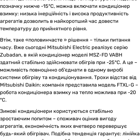
позначку нижче -15°C, можна включати кондиціонер
взимку: низька інерційність і висока продуктивність
агрегатів дозволить в найкоротший час довести
температуру до прийнятного рівня.
Втім, таке «половинчасте » рішення – тільки питання
часу. Вже сьогодні Mitsubishi Electric реалізує серію
Zubadan, в якій кондиціонер моделі MSZ-FD VABH
здатний стабільно здійснювати обігрів при -25°С. А це –
можливість повноцінно об'єднати в одному виробі
системи обігріву та кондиціонування. Трохи відстає від
Mitsubishi Daikin: компанія представила модель FTXL-G –
робота кондиціонера взимку на тепло можлива при -20
°С.
Зимові кондиціонери користуються стабільно
зростаючим попитом – споживач оцінив вигоду
агрегатів, економічність яких вчетверо перевершує
будь-який обігрівач. Подібна тенденція гарантує: лінійка