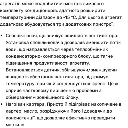
агрегатів може знадобитися монтаж зимового
комплекту кондиціонерів, здатного розширити
температурний діапазон до -15 °С. Для цього в агрегат
додатково вбудовується три додаткових пристрої:
Сповільнювач, що знижує швидкість вентилятора.
Установка сповільнювача дозволяє зменшити потік
води, що направляється через теплообмінник
конденсаторно-компресорного блоку, що тягне
підвищення продуктивності агрегату.
Встановлюється датчик, збільшуючи/зменшуючи
швидкість обертання вентилятора, підтримує
температуру, при якій конденсується фреон. Це ж
сприяє частковому вирішенню проблеми з
обмерзанням зовнішнього блоку.
Нагрівач картера. Пристрій підігріває накопичене в
картері масло, розріджуючи його і доводячи до
консистенції, що дозволяє ефективно проводити
мастило.