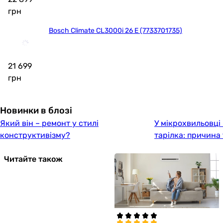
грн
Bosch Climate CL3000i 26 E (7733701735)
21 699
грн
Новинки в блозі
Який він – ремонт у стилі
У мікрохвильовці
конструктивізму?
тарілка: причина
Читайте також