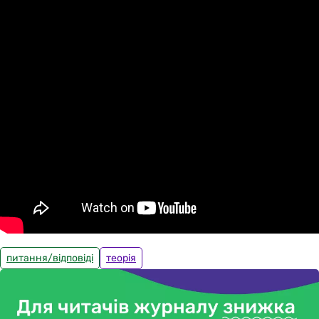
питання/відповіді
теорія