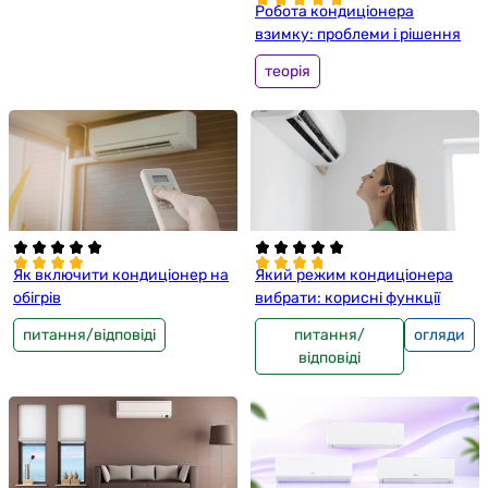
Робота кондиціонера
взимку: проблеми і рішення
теорія
Як включити кондиціонер на
Який режим кондиціонера
обігрів
вибрати: корисні функції
питання/відповіді
питання/
огляди
відповіді