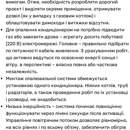
вимогам. Отже, необхідність розробляти дорогий
проєкт і виділяти окреме приміщення, отримувати
дозвіл (як у випадку з газовим котлом) і
облаштовувати димоходи і витяжки відсутня.
Для опалення кондиціонером не потрібно підводити
газ або завозити дрова – агрегату досить побутової
(220 В) електромережі. Головне – правильно підібрати
по потужності кабель живлення. З урахуванням робіт,
що активно ведуться по освоєнню енергії сонця і
вітру, в перспективі – власна повна або часткова
незалежність.
Монтаж опалювальної системи обмежується
установкою одного кондиціонера. Ніяких котлів, труб
і радіаторів, а також проведення робіт по їх установці
і розводці, не знадобиться.
Низька інерційність – система починає повноцінно
функціонувати через лічені секунди після активації.
Управління повітряним потоком дозволяє рівномірно,
на всіх рівнях і по всьому об'єму, забезпечити обігрів