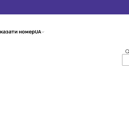
казати номер
UA