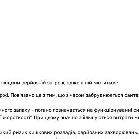
людини серйозній загрозі, адже в ній містяться:
и іржі. Пов'язано це з тим, що з часом забруднюється сан
много запаху - погано позначається на функціонуванні с
 жорсткості”. При цьому значно збільшуються витрати мию
 Великий ризик кишкових розладів, серйозних захворюван