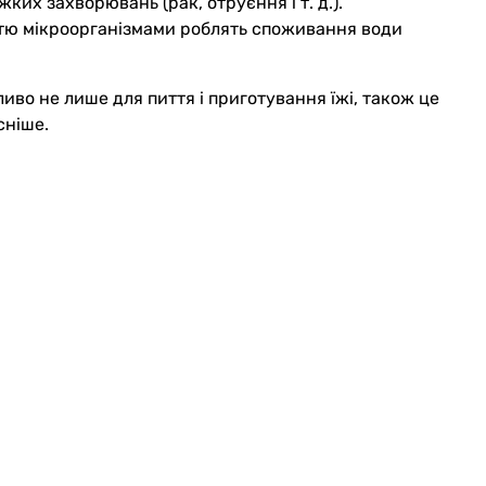
ких захворювань (рак, отруєння і т. д.).
стю мікроорганізмами роблять споживання води
во не лише для пиття і приготування їжі, також це
сніше.