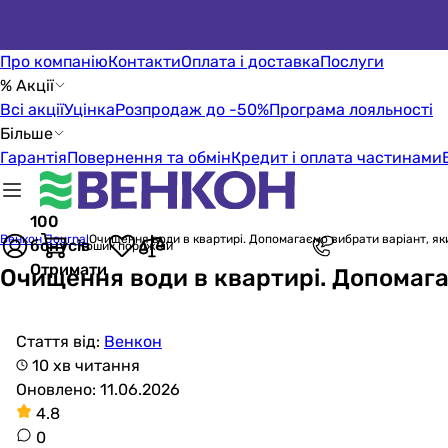
Про компанію
Контакти
Оплата і доставка
Послуги
% Акції
Всі акції
Уцінка
Розпродаж до -50%
Програма лояльності
Більше
Гарантія
Повернення та обмін
Кредит і оплата частинами
100
Венкон Journal
Очищення води в квартирі. Допомагаємо вибрати варіант, яки
бонусів
Кошик порожній
Отримати
Очищення води в квартирі. Допомага
Стаття від:
Венкон
10 хв читання
Оновлено: 11.06.2026
4.8
0