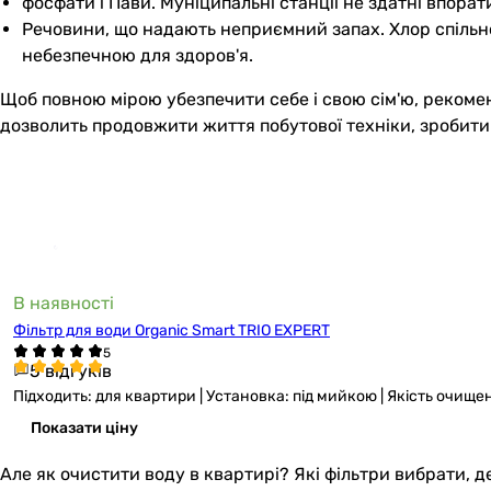
фосфати і Пави. Муніципальні станції не здатні впорат
Речовини, що надають неприємний запах. Хлор спільн
небезпечною для здоров'я.
Щоб повною мірою убезпечити себе і свою сім'ю, рекомен
дозволить продовжити життя побутової техніки, зробити
В наявності
Фільтр для води Organic Smart TRIO EXPERT
5 відгуків
Підходить: для квартири | Установка: під мийкою | Якість очищення
Показати ціну
Але як очистити воду в квартирі? Які фільтри вибрати, д