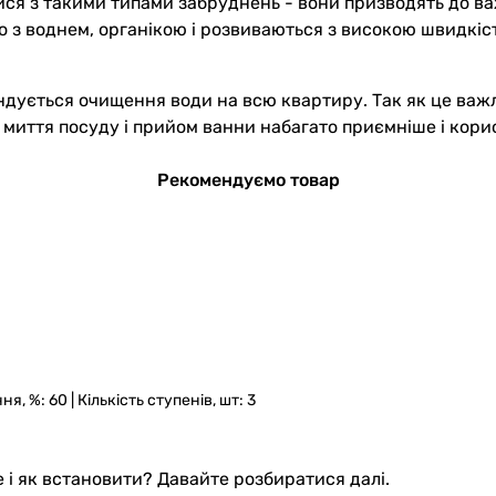
ися з такими типами забруднень - вони призводять до важ
о з воднем, органікою і розвиваються з високою швидкі
дується очищення води на всю квартиру. Так як це важли
 миття посуду і прийом ванни набагато приємніше і кори
Рекомендуємо товар
, %: 60 | Кількість ступенів, шт: 3
е і як встановити? Давайте розбиратися далі.