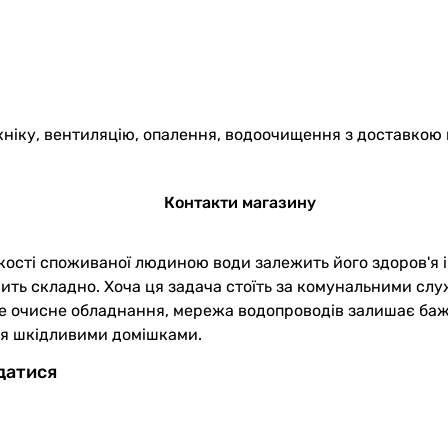
хніку, вентиляцію, опалення, водоочищення з доставкою 
Контакти магазину
кості споживаної людиною води залежить його здоров'я і 
сить складно. Хоча ця задача стоїть за комунальними сл
е очисне обладнання, мережа водопроводів залишає бажа
ься шкідливими домішками.
датися