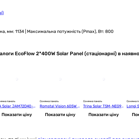
і)
ина, мм: 1134 | Максимальна потужність (Pmax), Вт: 800
алоги EcoFlow 2*400W Solar Panel (стаціонарні) в наявно
нячна панель
Сонячна панель
Сонячна панель
Сонячна п
A Solar JAM72D40-6
Romstal Vision 605W B
Trina Solar TSM-NEG9
Longi 
5/MB
ifacial Mono (RV605-3
R.28 445W
8-66HG
Показати ціну
Показати ціну
Показати ціну
Пок
6V-MHD)
 Frame