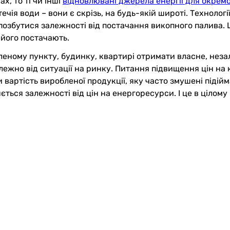
, то ті чи інші
відновлювані джерела енергії для окрем
течія води – вони є скрізь, на будь-якій широті. Техноло
позбутися залежності від постачання викопного палива. 
 його постачають.
леному пункту, будинку, квартирі отримати власне, нез
лежно від ситуації на ринку. Питання підвищення цін на
 вартість виробленої продукції, яку часто змушені піді
ься залежності від цін на енергоресурси. І це в цілому в