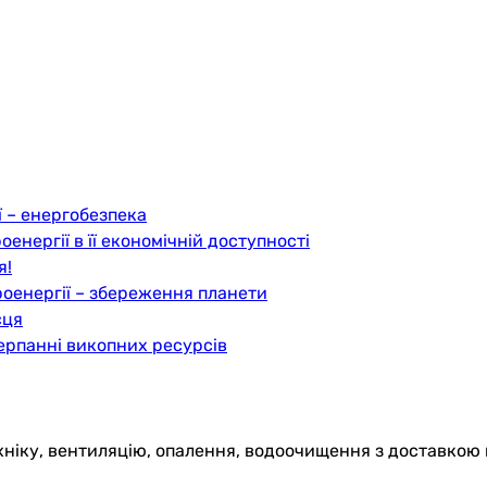
 – енергобезпека
нергії в її економічній доступності
я!
оенергії – збереження планети
сця
ерпанні викопних ресурсів
хніку, вентиляцію, опалення, водоочищення з доставкою 