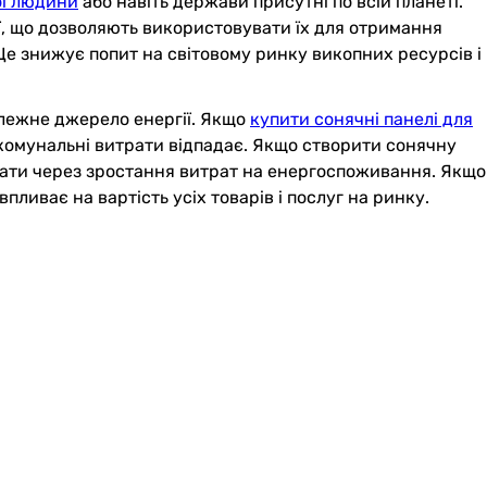
ої людини
або навіть держави присутні по всій планеті.
гії, що дозволяють використовувати їх для отримання
Це знижує попит на світовому ринку викопних ресурсів і
алежне джерело енергії. Якщо
купити сонячні панелі для
 комунальні витрати відпадає. Якщо створити сонячну
ймати через зростання витрат на енергоспоживання. Якщо
пливає на вартість усіх товарів і послуг на ринку.