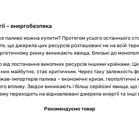
ії – енергобезпека
е паливо можна купити? Протягом усього останнього сто
 те, що джерела цих ресурсів розташовані не на всій тери
ргетичному ринку виникають явища, близькі до монополі
 від постачання викопних ресурсів іншими країнами. Це 
у них майбутнє, стає критичним. Через таку залежність 
ржав-імпортерів палива – економічні кризи, геополітичні
го впливу. Звідси виникають і більш серйозні явища, що
чому переходять на відновлювані джерела енергії та інші 
Рекомендуємо товар