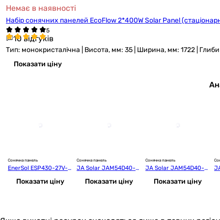
Немає в наявності
Набір сонячних панелей EcoFlow 2*400W Solar Panel (стаціонарн
10 відгуків
Тип: монокристалічна | Висота, мм: 35 | Ширина, мм: 1722 | Глиб
Показати ціну
Ан
Сонячна панель
Сонячна панель
Сонячна панель
Со
EnerSol ESP430-27V-M
JA Solar JAM54D40-4
JA Solar JAM54D40-4
J
HB
70/LR Mono Black Fra
65/LB Black Frame Bif
0
Показати ціну
Показати ціну
Показати ціну
me
acial