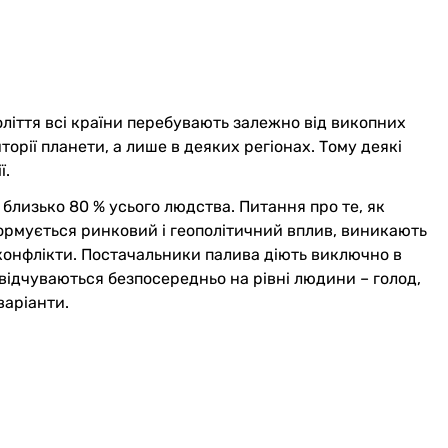
ліття всі країни перебувають залежно від викопних
торії планети, а лише в деяких регіонах. Тому деякі
ї.
близько 80 % усього людства. Питання про те, як
формується ринковий і геополітичний вплив, виникають
 конфлікти. Постачальники палива діють виключно в
 відчуваються безпосередньо на рівні людини – голод,
варіанти.