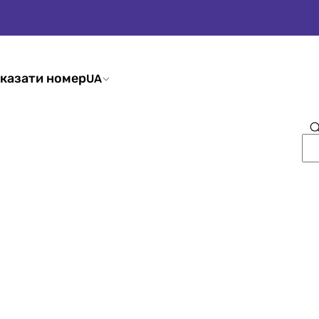
казати номер
UA