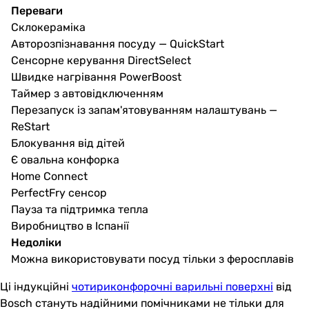
Переваги
Склокераміка
Авторозпізнавання посуду — QuickStart
Сенсорне керування DirectSelect
Швидке нагрівання PowerBoost
Таймер з автовідключенням
Перезапуск із запам'ятовуванням налаштувань —
ReStart
Блокування від дітей
Є овальна конфорка
Home Connect
PerfectFry сенсор
Пауза та підтримка тепла
Виробництво в Іспанії
Недоліки
Можна використовувати посуд тільки з феросплавів
Ці індукційні
чотириконфорочні варильні поверхні
від
Bosch стануть надійними помічниками не тільки для