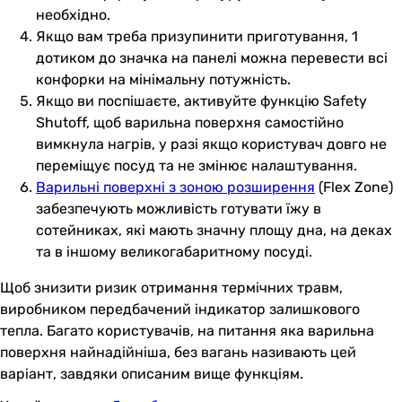
необхідно.
Якщо вам треба призупинити приготування, 1
дотиком до значка на панелі можна перевести всі
конфорки на мінімальну потужність.
Якщо ви поспішаєте, активуйте функцію Safety
Shutoff, щоб варильна поверхня самостійно
вимкнула нагрів, у разі якщо користувач довго не
переміщує посуд та не змінює налаштування.
Варильні поверхні з зоною розширення
(Flex Zone)
забезпечують можливість готувати їжу в
сотейниках, які мають значну площу дна, на деках
та в іншому великогабаритному посуді.
Щоб знизити ризик отримання термічних травм,
виробником передбачений індикатор залишкового
тепла. Багато користувачів, на питання яка варильна
поверхня найнадійніша, без вагань називають цей
варіант, завдяки описаним вище функціям.