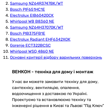
Samsung NZ64R3747BK/WT
Bosch PIF651HC1E
Electrolux EIB60420CK
Whirlpool WB B8360 NE
Samsung NZ64H37070K/WT
Bosch PIB375FB1E
Electrolux Radiant EHF6342XOK
Gorenje ECT322BCSC
Whirlpool WSQ 4860 NE
Основні критерії відбору варильних поверхонь
ВЕНКОН - техніка для дому і монтаж
У нас ви можете замовити техніку для дому,
сантехніку, вентиляцію, опалення,
водоочищення з доставкою по Україні.
Проектуємо та встановлюємо техніку та
інженерні рішення в Києві та Львові "Під Ключ"