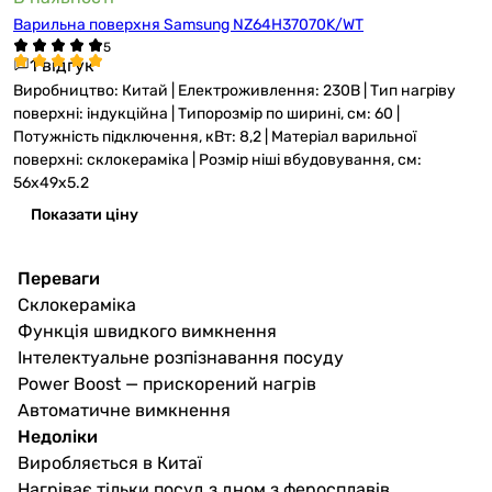
Варильна поверхня Samsung NZ64H37070K/WT
1 відгук
Виробництво: Китай | Електроживлення: 230В | Тип нагріву
поверхні: індукційна | Типорозмір по ширині, см: 60 |
Потужність підключення, кВт: 8,2 | Матеріал варильної
поверхні: склокераміка | Розмір ніші вбудовування, см:
56x49x5.2
Показати ціну
Переваги
Склокераміка
Функція швидкого вимкнення
Інтелектуальне розпізнавання посуду
Power Boost — прискорений нагрів
Автоматичне вимкнення
Недоліки
Виробляється в Китаї
Нагріває тільки посуд з дном з феросплавів