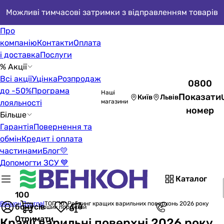
Можливі тимчасові затримки з відправленням товарів
Про
компанію
Контакти
Оплата
і доставка
Послуги
% Акції
Всі акції
Уцінка
Розпродаж
0800
до -50%
Програма
Наші
Показати
Київ
Львів
лояльності
магазини
номер
Більше
Гарантія
Повернення та
обмін
Кредит і оплата
частинами
Блог
💛
Допомогти ЗСУ 💙
Каталог
100
Венкон Journal
ТОП 10: Рейтинг кращих варильних поверхонь 2026 року
бонусів
Кошик порожній
Отримати
Кращі варильні поверхні 2026 року.