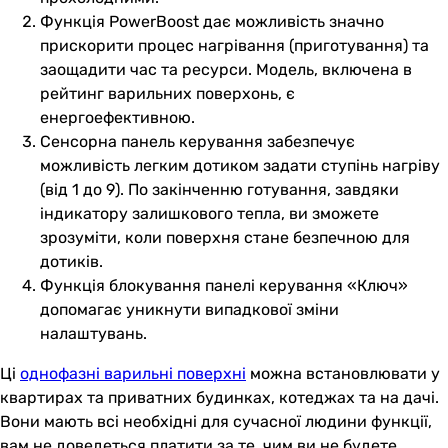
Функція PowerBoost дає можливість значно
прискорити процес нагрівання (приготування) та
заощадити час та ресурси. Модель, включена в
рейтинг варильних поверхонь, є
енергоефективною.
Сенсорна панель керування забезпечує
можливість легким дотиком задати ступінь нагріву
(від 1 до 9). По закінченню готування, завдяки
індикатору залишкового тепла, ви зможете
зрозуміти, коли поверхня стане безпечною для
дотиків.
Функція блокування панелі керування «Ключ»
допомагає уникнути випадкової зміни
налаштувань.
Ці
однофазні варильні поверхні
можна встановлювати у
квартирах та приватних будинках, котеджах та на дачі.
Вони мають всі необхідні для сучасної людини функції,
вам не доведеться платити за те, чим ви не будете