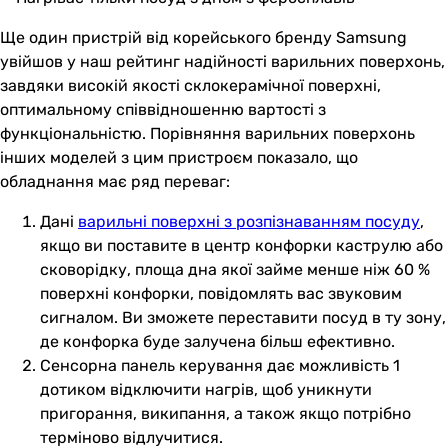
Ще один пристрій від корейського бренду Samsung
увійшов у наш рейтинг надійності варильних поверхонь,
завдяки високій якості склокерамічної поверхні,
оптимальному співвідношенню вартості з
функціональністю. Порівняння варильних поверхонь
інших моделей з цим пристроєм показало, що
обладнання має ряд переваг:
Дані
варильні поверхні з розпізнаванням посуду
,
якщо ви поставите в центр конфорки каструлю або
сковорідку, площа дна якої займе менше ніж 60 %
поверхні конфорки, повідомлять вас звуковим
сигналом. Ви зможете переставити посуд в ту зону,
де конфорка буде залучена більш ефективно.
Сенсорна панель керування дає можливість 1
дотиком відключити нагрів, щоб уникнути
пригорання, википання, а також якщо потрібно
терміново відлучитися.