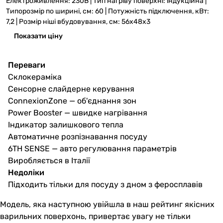
Електроживлення: 230В | Тип нагріву поверхні: індукційна |
Типорозмір по ширині, см: 60 | Потужність підключення, кВт:
7,2 | Розмір ніші вбудовування, см: 56x48x3
Показати ціну
Переваги
Склокераміка
Сенсорне слайдерне керування
ConnexionZone — об'єднання зон
Power Booster — швидке нагрівання
Індикатор залишкового тепла
Автоматичне розпізнавання посуду
6TH SENSE — авто регулювання параметрів
Виробляється в Італії
Недоліки
Підходить тільки для посуду з дном з феросплавів
Модель, яка наступною увійшла в наш рейтинг якісних
варильних поверхонь, привертає увагу не тільки