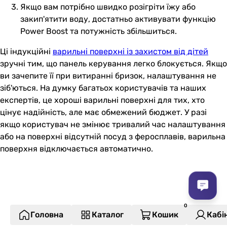
Якщо вам потрібно швидко розігріти їжу або
закип'ятити воду, достатньо активувати функцію
Power Boost та потужність збільшиться.
Ці індукційні
варильні поверхні із захистом від дітей
зручні тим, що панель керування легко блокується. Якщо
ви зачепите її при витиранні бризок, налаштування не
зіб'ються. На думку багатьох користувачів та наших
експертів, це хороші варильні поверхні для тих, хто
цінує надійність, але має обмежений бюджет. У разі
якщо користувач не змінює тривалий час налаштування
або на поверхні відсутній посуд з феросплавів, варильна
поверхня відключається автоматично.
Головна
Каталог
Кошик
Кабі