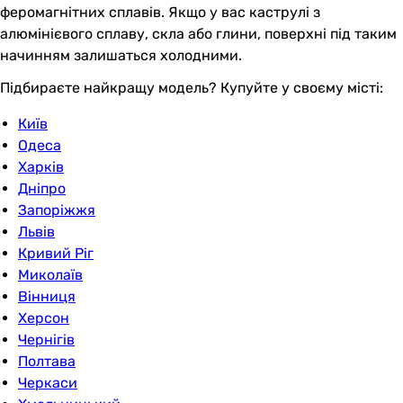
феромагнітних сплавів. Якщо у вас каструлі з
алюмінієвого сплаву, скла або глини, поверхні під таким
начинням залишаться холодними.
Підбираєте найкращу модель? Купуйте у своєму місті:
Київ
Одеса
Харків
Дніпро
Запоріжжя
Львів
Кривий Ріг
Миколаїв
Вінниця
Херсон
Чернігів
Полтава
Черкаси