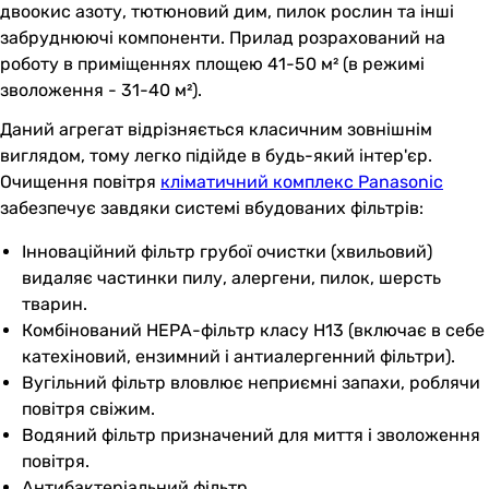
двоокис азоту, тютюновий дим, пилок рослин та інші
забруднюючі компоненти. Прилад розрахований на
роботу в приміщеннях площею 41-50 м² (в режимі
зволоження - 31-40 м²).
Даний агрегат відрізняється класичним зовнішнім
виглядом, тому легко підійде в будь-який інтер'єр.
Очищення повітря
кліматичний комплекс Panasonic
забезпечує завдяки системі вбудованих фільтрів:
Інноваційний фільтр грубої очистки (хвильовий)
видаляє частинки пилу, алергени, пилок, шерсть
тварин.
Комбінований НЕРА-фільтр класу Н13 (включає в себе
катехіновий, ензимний і антиалергенний фільтри).
Вугільний фільтр вловлює неприємні запахи, роблячи
повітря свіжим.
Водяний фільтр призначений для миття і зволоження
повітря.
Антибактеріальний фільтр.