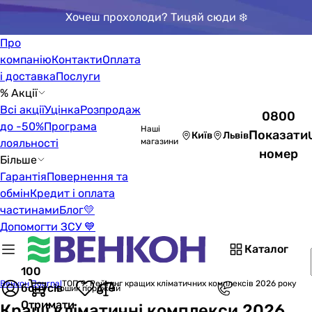
Хочеш прохолоди? Тицяй сюди ❄️
Про
компанію
Контакти
Оплата
і доставка
Послуги
% Акції
Всі акції
Уцінка
Розпродаж
0800
до -50%
Програма
Наші
Показати
Київ
Львів
лояльності
магазини
номер
Більше
Гарантія
Повернення та
обмін
Кредит і оплата
частинами
Блог
💛
Допомогти ЗСУ 💙
Каталог
100
Венкон Journal
ТОП 9: Рейтинг кращих кліматичних комплексів 2026 року
бонусів
Кошик порожній
Отримати
Кращі кліматичні комплекси 2026