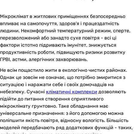
Мікроклімат в житлових приміщеннях безпосередньо
впливає на самопочуття, здоров'я і працездатність
людини. Некомфортний температурний режим, сперте,
перезволожений або занадто сухе повітря - всі ці
фактори істотно підривають імунітет, знижується
продуктивність роботи, підвищують ризики розвитку
ГРВІ, астми, алергічних захворювань.
Не всім пощастило жити в екологічно чистих районах.
Однак це зовсім не означає, що потрібно змиритися з
ситуацією і наражати себе і своїх домочадців на
небезпеку. Сучасні
кліматичні комплекси
дозволяють
підійти до питання створення сприятливого
мікроклімату грунтовно. Таке обладнання має
універсальне призначення: з його допомогою можна
поліпшити якість повітря, відносну вологість. Більшість
моделей передбачають ряд додаткових функцій - таких,