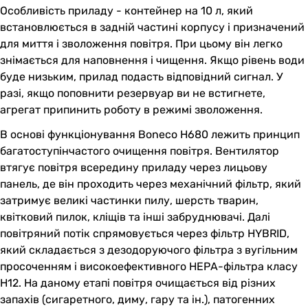
Особливість приладу - контейнер на 10 л, який
встановлюється в задній частині корпусу і призначений
для миття і зволоження повітря. При цьому він легко
знімається для наповнення і чищення. Якщо рівень води
буде низьким, прилад подасть відповідний сигнал. У
разі, якщо поповнити резервуар ви не встигнете,
агрегат припинить роботу в режимі зволоження.
В основі функціонування Boneco H680 лежить принцип
багатоступінчастого очищення повітря. Вентилятор
втягує повітря всередину приладу через лицьову
панель, де він проходить через механічний фільтр, який
затримує великі частинки пилу, шерсть тварин,
квітковий пилок, кліщів та інші забруднювачі. Далі
повітряний потік спрямовується через фільтр HYBRID,
який складається з дезодоруючого фільтра з вугільним
просоченням і високоефективного НЕРА-фільтра класу
Н12. На даному етапі повітря очищається від різних
запахів (сигаретного, диму, гару та ін.), патогенних