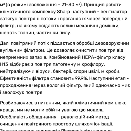
м² (в режимі зволоження - 21-30 м²). Принцип роботи
кліматичного комплексу Sharp наступний - вентилятор
затягує повітряні потоки і проганяє їх через попередній
фільтр, на якому осідають великі механічні домішки,
шерсть тварин, частинки пилу.
Далі повітряний потік піддається обробці дезодоруючим
вугільним фільтром. Це дозволяє очистити повітря від
неприємних запахів. Комбінований НЕРА-фільтр класу
Н13 відбирає з повітря патогенну мікрофлору,
нейтралізуючи віруси, бактерії, спори цвілі, мікроби.
Ефективність фільтра становить 99,9%. Наступний етап -
проходження через вологий фільтр, який одночасно миє
і зволожує повітря.
Розбираючись з питанням, який кліматичний комплекс
краще, ми не могли обійти увагою цю модель.
Особливість обладнання - революційний метод
очищення повітряного простору шляхом іонізації.
Запатентована технологія Plasmacluster генерує