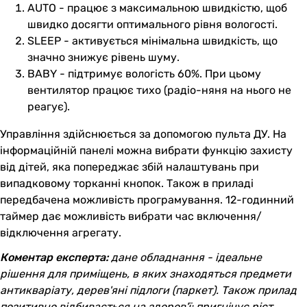
AUTO - працює з максимальною швидкістю, щоб
швидко досягти оптимального рівня вологості.
SLEEP - активується мінімальна швидкість, що
значно знижує рівень шуму.
BABY - підтримує вологість 60%. При цьому
вентилятор працює тихо (радіо-няня на нього не
реагує).
Управління здійснюється за допомогою пульта ДУ. На
інформаційній панелі можна вибрати функцію захисту
від дітей, яка попереджає збій налаштувань при
випадковому торканні кнопок. Також в приладі
передбачена можливість програмування. 12-годинний
таймер дає можливість вибрати час включення/
відключення агрегату.
Коментар експерта:
дане обладнання - ідеальне
рішення для приміщень, в яких знаходяться предмети
антикваріату, дерев'яні підлоги (паркет). Також прилад
позитивно відбивається на здоров'ї: пригнічує ріст