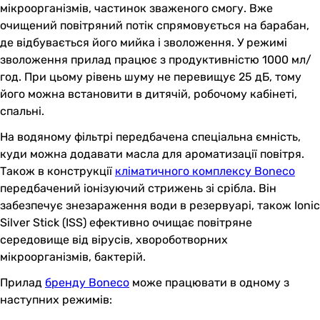
мікроорганізмів, частинок зваженого смогу. Вже
очищений повітряний потік спрямовується на барабан,
де відбувається його мийка і зволоження. У режимі
зволоження прилад працює з продуктивністю 1000 мл/
год. При цьому рівень шуму не перевищує 25 дБ, тому
його можна встановити в дитячій, робочому кабінеті,
спальні.
На водяному фільтрі передбачена спеціальна ємність,
куди можна додавати масла для ароматизації повітря.
Також в конструкції
кліматичного комплексу Boneco
передбачений іонізуючий стрижень зі срібла. Він
забезпечує знезараження води в резервуарі, також Ionic
Silver Stick (ISS) ефективно очищає повітряне
середовище від вірусів, хвороботворних
мікроорганізмів, бактерій.
Прилад
бренду Boneco
може працювати в одному з
наступних режимів: