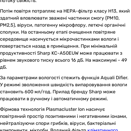
потоку свіжість.
Потім повітря потрапляє на НЕРА-фільтр класу Н13, який
здатний вловлювати зважені частинки смогу (PM10,
PM2,5), віруси, патогенну мікрофлору, летючі органічні
сполуки. На останньому етапі очищення повітряне
середовище насичується мікрочастинками вологи і
повертається назад в приміщення. При мінімальній
продуктивності Sharp KC-A50EUW може працювати з
рівнем звукового тиску всього 16 дБ. На максимумі - 49
дБ.
За параметрами вологості стежить функція Aquali Difier.
У режимі зволоження швидкість випаровування вологи
становить 600 мл/год. Прилад бренду Sharp може
працювати в ручному і автоматичному режимі.
Фірмова технологія Plasmacluster Ion насичує
повітряний простір позитивними і негативними іонами,
нейтралізуючи спори грибків, віруси, бактеріальні
компоненти, мікроби. Водяний фільтр
кліматичного