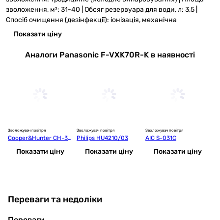
зволоження, м²: 31-40 | Обсяг резервуара для води, л: 3,5 |
Спосіб очищення (дезінфекції): іонізація, механічна
Показати ціну
Аналоги Panasonic F-VXK70R-K в наявності
Зволожувач повітря
Зволожувач повітря
Зволожувач повітря
Зв
Cooper&Hunter CH-33
Philips HU4210/03
AIC S-031C
G
30EV Java
Показати ціну
Показати ціну
Показати ціну
Переваги та недоліки
Переваги