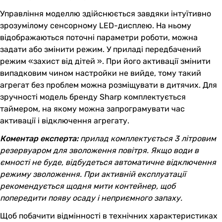
Управління моделлю здійснюється завдяки інтуїтивно
зрозумілому сенсорному LED-дисплею. На ньому
відображаються поточні параметри роботи, можна
задати або змінити режим. У приладі передбачений
режим «захист від дітей ». При його активації змінити
випадковим чином настройки не вийде, тому такий
агрегат без проблем можна розміщувати в дитячих. Для
зручності модель бренду Sharp комплектується
таймером, на якому можна запрограмувати час
активації і відключення агрегату.
Коментар експерта:
прилад комплектується 3 літровим
резервуаром для зволоження повітря. Якщо води в
ємності не буде, відбудеться автоматичне відключення
режиму зволоження. При активній експлуатації
рекомендується щодня мити контейнер, щоб
попередити появу осаду і неприємного запаху.
Щоб побачити відмінності в технічних характеристиках