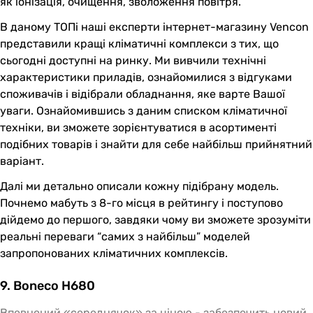
як іонізація, очищення, зволоження повітря.
В даному ТОПі наші експерти інтернет-магазину Vencon
представили кращі кліматичні комплекси з тих, що
сьогодні доступні на ринку. Ми вивчили технічні
характеристики приладів, ознайомилися з відгуками
споживачів і відібрали обладнання, яке варте Вашої
уваги. Ознайомившись з даним списком кліматичної
техніки, ви зможете зорієнтуватися в асортименті
подібних товарів і знайти для себе найбільш прийнятний
варіант.
Далі ми детально описали кожну підібрану модель.
Почнемо мабуть з 8-го місця в рейтингу і поступово
дійдемо до першого, завдяки чому ви зможете зрозуміти
реальні переваги “самих з найбільш” моделей
запропонованих кліматичних комплексів.
9. Boneco H680
Впевнений «середнячок» за ціною - забезпечить новий