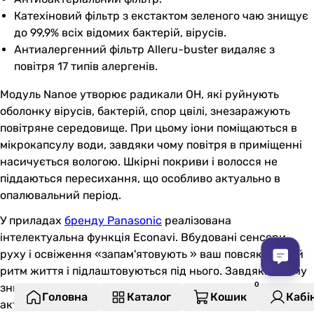
Катехіновий фільтр з екстактом зеленого чаю знищує
до 99,9% всіх відомих бактерій, вірусів.
Антиалергенний фільтр Alleru-buster видаляє з
повітря 17 типів алергенів.
Модуль Nanoe утворює радикали ОН, які руйнують
оболонку вірусів, бактерій, спор цвілі, знезаражують
повітряне середовище. При цьому іони поміщаються в
мікрокапсулу води, завдяки чому повітря в приміщенні
насичується вологою. Шкірні покриви і волосся не
піддаються пересихання, що особливо актуально в
опалювальний період.
У приладах
бренду Panasonic
реалізована
інтелектуальна функція Econavi. Вбудовані сенсори
руху і освіження «запам'ятовують » ваш повсякденний
ритм життя і підлаштовуються під нього. Завдяки цьому
знижується споживання електроенергії, так як прилад
Головна
Каталог
Кошик
Кабі
активізується в певні години.