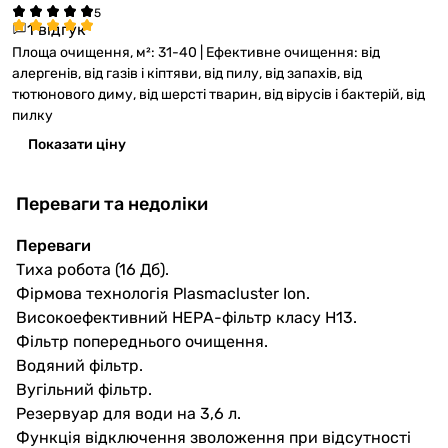
1 відгук
Площа очищення, м²: 31-40 | Ефективне очищення: від
алергенів, від газів і кіптяви, від пилу, від запахів, від
тютюнового диму, від шерсті тварин, від вірусів і бактерій, від
пилку
Показати ціну
Переваги та недоліки
Переваги
Тиха робота (16 Дб).
Фірмова технологія Plasmacluster Ion.
Високоефективний НЕРА-фільтр класу Н13.
Фільтр попереднього очищення.
Водяний фільтр.
Вугільний фільтр.
Резервуар для води на 3,6 л.
Функція відключення зволоження при відсутності