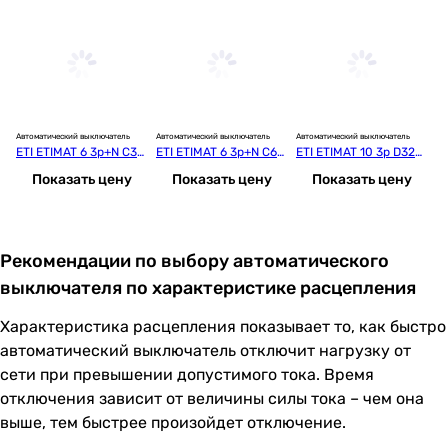
Автоматический выключатель
Автоматический выключатель
Автоматический выключатель
Ав
ETI ETIMAT 6 3p+N C32
ETI ETIMAT 6 3p+N C63
ETI ETIMAT 10 3p D32
ET
 (002146519)
 (002146522)
 (002155719)
 
Показать цену
Показать цену
Показать цену
Рекомендации по выбору автоматического
выключателя по характеристике расцепления
Характеристика расцепления показывает то, как быстро
автоматический выключатель отключит нагрузку от
сети при превышении допустимого тока. Время
отключения зависит от величины силы тока – чем она
выше, тем быстрее произойдет отключение.