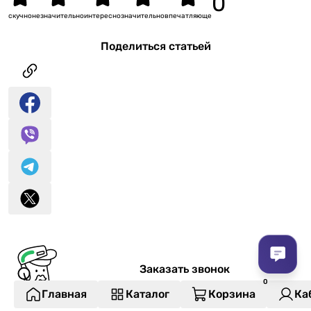
скучно
незначительно
интересно
значительно
впечатляюще
Поделиться статьей
Заказать звонок
Главная
Каталог
Корзина
Ка