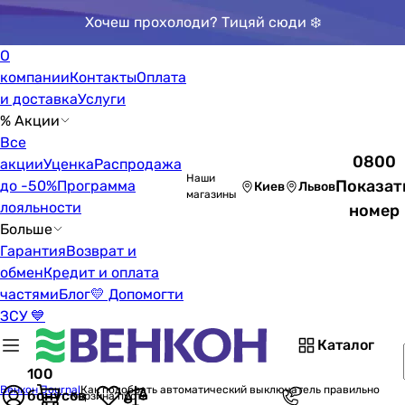
Хочеш прохолоди? Тицяй сюди ❄️
О
компании
Контакты
Оплата
и доставка
Услуги
% Акции
Все
0800
акции
Уценка
Распродажа
Наши
Показат
до -50%
Программа
Киев
Львов
магазины
лояльности
номер
Больше
Гарантия
Возврат и
обмен
Кредит и оплата
частями
Блог
💛 Допомогти
ЗСУ 💙
Каталог
100
Венкон Journal
Как подобрать автоматический выключатель правильно
бонусов
Корзина пуста