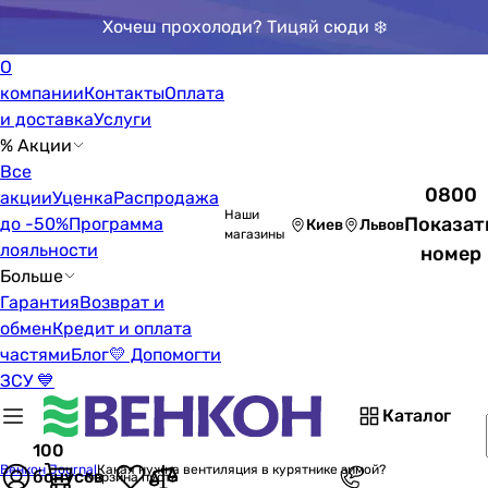
Хочеш прохолоди? Тицяй сюди ❄️
О
компании
Контакты
Оплата
и доставка
Услуги
% Акции
Все
0800
акции
Уценка
Распродажа
Наши
Показат
до -50%
Программа
Киев
Львов
магазины
лояльности
номер
Больше
Гарантия
Возврат и
обмен
Кредит и оплата
частями
Блог
💛 Допомогти
ЗСУ 💙
Каталог
100
Венкон Journal
Какая нужна вентиляция в курятнике зимой?
бонусов
Корзина пуста