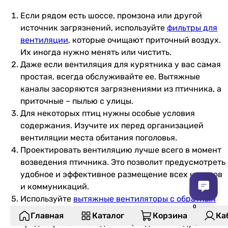
Если рядом есть шоссе, промзона или другой
источник загрязнений, используйте
фильтры для
вентиляции
, которые очищают приточный воздух.
Их иногда нужно менять или чистить.
Даже если вентиляция для курятника у вас самая
простая, всегда обслуживайте ее. Вытяжные
каналы засоряются загрязнениями из птичника, а
приточные – пылью с улицы.
Для некоторых птиц нужны особые условия
содержания. Изучите их перед организацией
вентиляции места обитания поголовья.
Проектировать вентиляцию лучше всего в момент
возведения птичника. Это позволит предусмотреть
удобное и эффективное размещение всех каналов
и коммуникаций.
Используйте
вытяжные вентиляторы с обратным
клапаном
для зимней вентиляции, чтобы
Главная
Каталог
Корзина
Ка
предотвратить попадание холодного воздуха