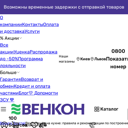
Возможны временные задержки с отправкой товаров
О
компании
Контакты
Оплата
и доставка
Услуги
% Акции
Все
0800
акции
Уценка
Распродажа
Наши
Показат
до -50%
Программа
Киев
Львов
магазины
лояльности
номер
Больше
Гарантия
Возврат и
обмен
Кредит и оплата
частями
Блог
💛 Допомогти
ЗСУ 💙
Каталог
100
Венкон Journal
Вентиляция на кухне: правила и рекомендации по построени
бонусов
Корзина пуста