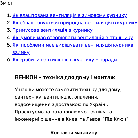
Зміст
Як влаштована вентиляція в зимовому курнику
Як облаштовується природна вентиляція в курнику
Примусова вентиляція в курнику
Які умови має створювати вентиляція в пташнику
Які проблеми має вирішувати вентиляція курника
взимку
Як зробити вентиляцію в курнику – поради
ВЕНКОН - техніка для дому і монтаж
У нас ви можете замовити техніку для дому,
сантехніку, вентиляцію, опалення,
водоочищення з доставкою по Україні.
Проектуємо та встановлюємо техніку та
інженерні рішення в Києві та Львові "Під Ключ"
Контакти магазину