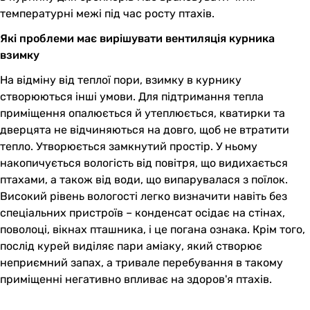
температурні межі під час росту птахів.
Які проблеми має вирішувати вентиляція курника
взимку
На відміну від теплої пори, взимку в курнику
створюються інші умови. Для підтримання тепла
приміщення опалюється й утеплюється, кватирки та
дверцята не відчиняються на довго, щоб не втратити
тепло. Утворюється замкнутий простір. У ньому
накопичується вологість від повітря, що видихається
птахами, а також від води, що випарувалася з поїлок.
Високий рівень вологості легко визначити навіть без
спеціальних пристроїв – конденсат осідає на стінах,
поволоці, вікнах пташника, і це погана ознака. Крім того,
послід курей виділяє пари аміаку, який створює
неприємний запах, а тривале перебування в такому
приміщенні негативно впливає на здоров'я птахів.