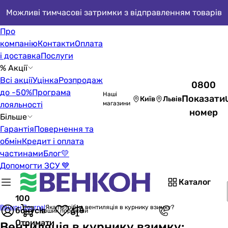
Можливі тимчасові затримки з відправленням товарів
Про
компанію
Контакти
Оплата
і доставка
Послуги
% Акції
Всі акції
Уцінка
Розпродаж
0800
до -50%
Програма
Наші
Показати
Київ
Львів
лояльності
магазини
номер
Більше
Гарантія
Повернення та
обмін
Кредит і оплата
частинами
Блог
💛
Допомогти ЗСУ 💙
Каталог
100
Венкон Journal
Яка потрібна вентиляція в курнику взимку?
бонусів
Кошик порожній
Отримати
Вентиляція в курнику взимку: