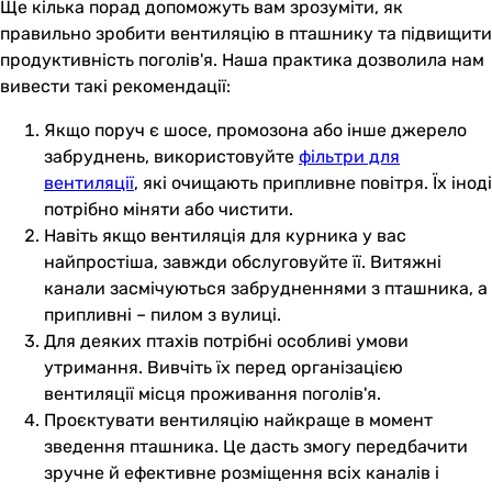
Ще кілька порад допоможуть вам зрозуміти, як
правильно зробити вентиляцію в пташнику та підвищити
продуктивність поголів'я. Наша практика дозволила нам
вивести такі рекомендації:
Якщо поруч є шосе, промозона або інше джерело
забруднень, використовуйте
фільтри для
вентиляції
, які очищають припливне повітря. Їх іноді
потрібно міняти або чистити.
Навіть якщо вентиляція для курника у вас
найпростіша, завжди обслуговуйте її. Витяжні
канали засмічуються забрудненнями з пташника, а
припливні – пилом з вулиці.
Для деяких птахів потрібні особливі умови
утримання. Вивчіть їх перед організацією
вентиляції місця проживання поголів'я.
Проєктувати вентиляцію найкраще в момент
зведення пташника. Це дасть змогу передбачити
зручне й ефективне розміщення всіх каналів і