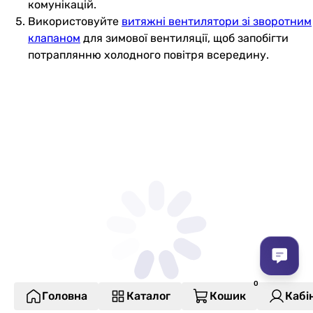
комунікацій.
Використовуйте
витяжні вентилятори зі зворотним
клапаном
для зимової вентиляції, щоб запобігти
потраплянню холодного повітря всередину.
Головна
Каталог
Кошик
Кабі