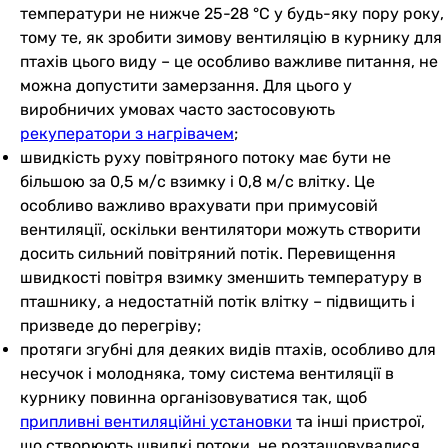
температури не нижче 25-28 °C у будь-яку пору року,
тому те, як зробити зимову вентиляцію в курнику для
птахів цього виду – це особливо важливе питання, не
можна допустити замерзання. Для цього у
виробничих умовах часто застосовують
рекуператори з нагрівачем
;
швидкість руху повітряного потоку має бути не
більшою за 0,5 м/с взимку і 0,8 м/с влітку. Це
особливо важливо врахувати при примусовій
вентиляції, оскільки вентилятори можуть створити
досить сильний повітряний потік. Перевищення
швидкості повітря взимку зменшить температуру в
пташнику, а недостатній потік влітку – підвищить і
призведе до перегріву;
протяги згубні для деяких видів птахів, особливо для
несучок і молодняка, тому система вентиляції в
курнику повинна організовуватися так, щоб
припливні вентиляційні установки
та інші пристрої,
що створюють швидкі потоки, не розташовувалися