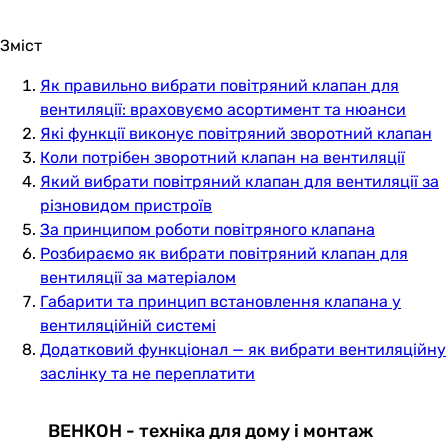
Зміст
Як правильно вибрати повітряний клапан для
вентиляції: враховуємо асортимент та нюанси
Які функції виконує повітряний зворотний клапан
Коли потрібен зворотний клапан на вентиляції
Який вибрати повітряний клапан для вентиляції за
різновидом пристроїв
За принципом роботи повітряного клапана
Розбираємо як вибрати повітряний клапан для
вентиляції за матеріалом
Габарити та принцип встановлення клапана у
вентиляційній системі
Додатковий функціонал — як вибрати вентиляційну
заслінку та не переплатити
ВЕНКОН - техніка для дому і монтаж