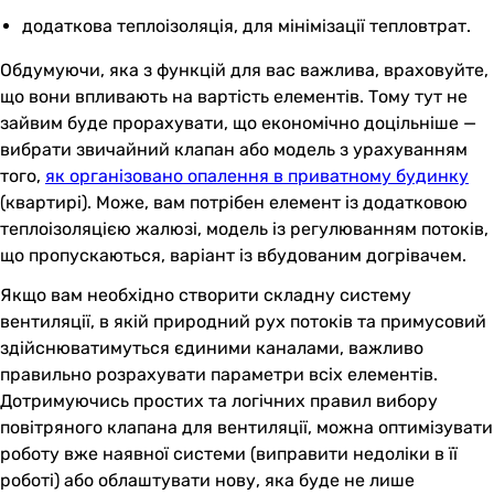
додаткова теплоізоляція, для мінімізації тепловтрат.
Обдумуючи, яка з функцій для вас важлива, враховуйте,
що вони впливають на вартість елементів. Тому тут не
зайвим буде прорахувати, що економічно доцільніше —
вибрати звичайний клапан або модель з урахуванням
того,
як організовано опалення в приватному будинку
(квартирі). Може, вам потрібен елемент із додатковою
теплоізоляцією жалюзі, модель із регулюванням потоків,
що пропускаються, варіант із вбудованим догрівачем.
Якщо вам необхідно створити складну систему
вентиляції, в якій природний рух потоків та примусовий
здійснюватимуться єдиними каналами, важливо
правильно розрахувати параметри всіх елементів.
Дотримуючись простих та логічних правил вибору
повітряного клапана для вентиляції, можна оптимізувати
роботу вже наявної системи (виправити недоліки в її
роботі) або облаштувати нову, яка буде не лише