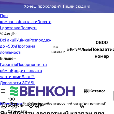
Хочеш прохолоди? Тицяй сюди ❄️
Про
компанію
Контакти
Оплата
і доставка
Послуги
% Акції
Всі акції
Уцінка
Розпродаж
0800
до -50%
Програма
Наші
Показати
Київ
Львів
лояльності
магазини
номер
Більше
Гарантія
Повернення та
обмін
Кредит і оплата
частинами
Блог
💛
Допомогти ЗСУ 💙
Каталог
100
Венкон Journal
Як правильно вибрати зворотний клапан для вентиляції
бонусів
Кошик порожній
Отримати
Як вибрати зворотний клапан для