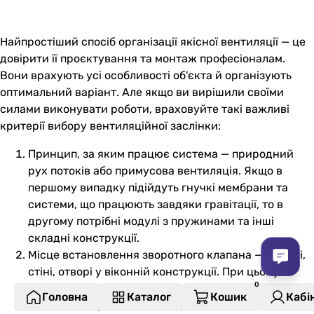
Найпростіший спосіб організації якісної вентиляції — це
довірити її проєктування та монтаж професіоналам.
Вони врахують усі особливості об'єкта й організують
оптимальний варіант. Але якщо ви вирішили своїми
силами виконувати роботи, враховуйте такі важливі
критерії вибору вентиляційної заслінки:
Принцип, за яким працює система — природний
рух потоків або примусова вентиляція. Якщо в
першому випадку підійдуть гнучкі мембрани та
системи, що працюють завдяки гравітації, то в
другому потрібні модулі з пружинами та інші
складні конструкції.
Місце встановлення зворотного клапана — в трубі,
стіні, отворі у віконній конструкції. При цьому
важливо враховувати, з яких
повітропроводів та
Головна
Каталог
Кошик
Кабі
монтажних елементів
складається ваша система,